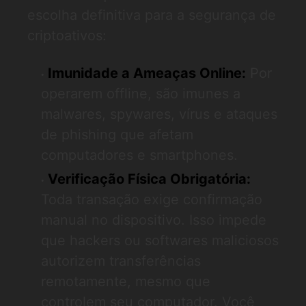
escolha definitiva para a segurança de
criptoativos:
Imunidade a Ameaças Online:
Por
operarem offline, são imunes a
malwares, spywares, vírus e ataques
de phishing que afetam
computadores e smartphones.
Verificação Física Obrigatória:
Toda transação exige confirmação
manual no dispositivo. Isso impede
que hackers ou softwares maliciosos
autorizem transferências
remotamente, mesmo que
controlem seu computador. Você