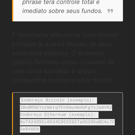
phrase terá controle total e
imediato sobre seus fundos.
É importante diferenciar suas chaves
privadas (e a seed phrase) de seus
endereços públicos. O endereço
público funciona como o número de
uma conta bancária: é seguro
compartilhá-lo para receber fundos.
Endereço Bitcoin (exemplo): 
1BvBMSEYstWetqTFn5Au4m4GFg7xJaNVN2

Endereço Ethereum (exemplo): 
0x742d35Cc6634C0532927a55205aBCAc7C
5eB48E0