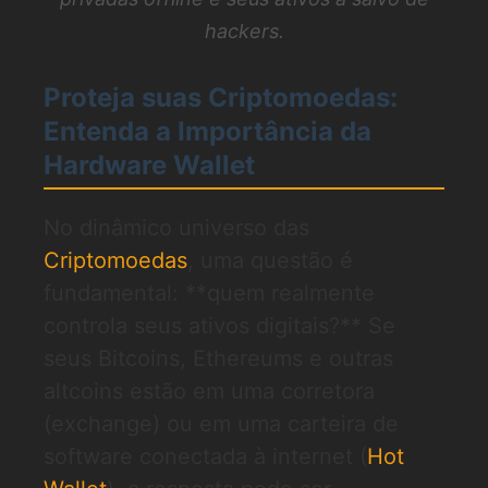
hackers.
Proteja suas Criptomoedas:
Entenda a Importância da
Hardware Wallet
No dinâmico universo das
Criptomoedas
, uma questão é
fundamental: **quem realmente
controla seus ativos digitais?** Se
seus Bitcoins, Ethereums e outras
altcoins estão em uma corretora
(exchange) ou em uma carteira de
software conectada à internet (
Hot