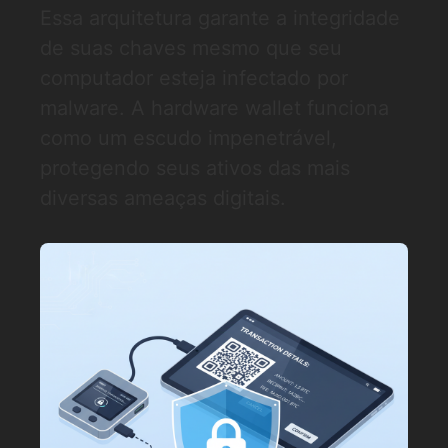
Essa arquitetura garante a integridade
de suas chaves mesmo que seu
computador esteja infectado por
malware. A hardware wallet funciona
como um escudo impenetrável,
protegendo seus ativos das mais
diversas ameaças digitais.