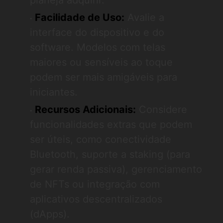
planeja adquirir.
Facilidade de Uso:
Avalie a
interface do dispositivo e do
software. Modelos com telas
maiores ou sensíveis ao toque
podem ser mais amigáveis para
iniciantes.
Recursos Adicionais:
Considere
funcionalidades extras que podem
ser úteis, como conectividade
Bluetooth, suporte a staking (para
gerar renda passiva), gerenciamento
de NFTs ou integração com
aplicativos descentralizados
(dApps).