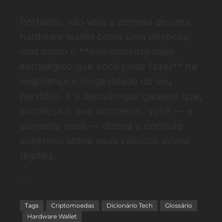
Portanto, não veja a compra de uma
hardware wallet como uma despesa,
mas como o **investimento mais
estratégico que você pode fazer** na
segurança e longevidade do seu
portfólio. É a decisão que garante que,
aconteça o que acontecer, você — e
somente você — deterá o controle
soberano sobre seus valiosos ativos
digitais.
```
Tags
Criptomoedas
Dicionário Tech
Glossário
Hardware Wallet