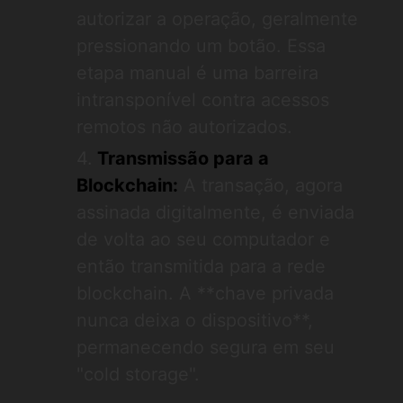
autorizar a operação, geralmente
pressionando um botão. Essa
etapa manual é uma barreira
intransponível contra acessos
remotos não autorizados.
Transmissão para a
Blockchain:
A transação, agora
assinada digitalmente, é enviada
de volta ao seu computador e
então transmitida para a rede
blockchain. A **chave privada
nunca deixa o dispositivo**,
permanecendo segura em seu
"cold storage".