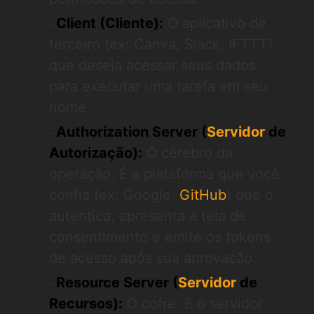
Client (Cliente):
O aplicativo de
terceiro (ex: Canva, Slack, IFTTT)
que deseja acessar seus dados
para executar uma tarefa em seu
nome.
Authorization Server (
Servidor
de
Autorização):
O cérebro da
operação. É a plataforma que você
confia (ex: Google,
GitHub
) que o
autentica, apresenta a tela de
consentimento e emite os tokens
de acesso após sua aprovação.
Resource Server (
Servidor
de
Recursos):
O cofre. É o servidor