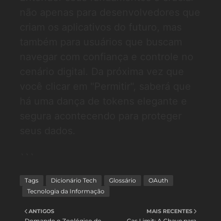
não apenas para desenvolvedores que
criam os aplicativos do futuro, mas
também para usuários que buscam
navegar com confiança e controle no
cenário digital. Da próxima vez que
você clicar em "Permitir", saberá que
há uma dança de tokens elegante e
segura acontecendo para proteger
seus dados.
```
Tags
Dicionário Tech
Glossário
OAuth
Tecnologia da Informação
ANTIGOS
MAIS RECENTES
Domando o Zoológico de
Gas Limit: A Chave para