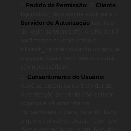
Pedido de Permissão:
O
Cliente
(aplicativo) redireciona você para o
Servidor de Autorização
(ex: tela
de login da Microsoft). A URL inclui
parâmetros cruciais como o
client_id
(identificação do app) e
o
scope
(quais permissões exatas
são necessárias).
Consentimento do Usuário:
Você se autentica no Servidor de
Autorização (se ainda não estiver
logado) e vê uma tela de
consentimento clara, listando tudo
o que o aplicativo deseja fazer (ex:
"Ver e gerenciar seus arquivos do