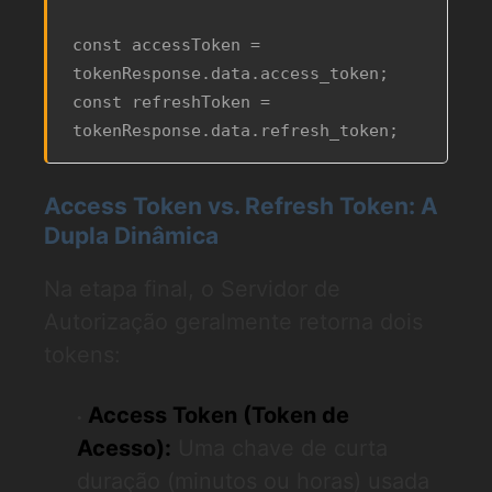
const accessToken = 
tokenResponse.data.access_token;

const refreshToken = 
Access Token vs. Refresh Token: A
Dupla Dinâmica
Na etapa final, o Servidor de
Autorização geralmente retorna dois
tokens:
Access Token (Token de
Acesso):
Uma chave de curta
duração (minutos ou horas) usada