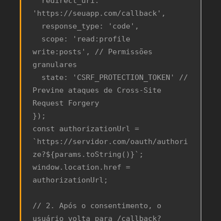
  redirect_uri: 
'https://seuapp.com/callback',

  response_type: 'code',

  scope: 'read:profile 
write:posts', // Permissões 
granulares

  state: 'CSRF_PROTECTION_TOKEN' // 
Previne ataques de Cross-Site 
Request Forgery

});

const authorizationUrl = 
`https://servidor.com/oauth/authori
ze?${params.toString()}`;

window.location.href = 
authorizationUrl;

// 2. Após o consentimento, o 
usuário volta para /callback?