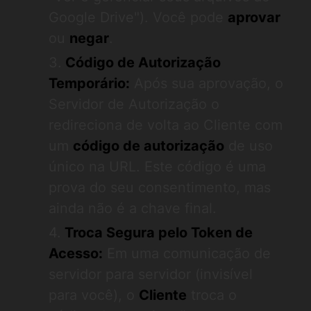
Google Drive"). Você pode
aprovar
ou
negar
.
Código de Autorização
Temporário:
Após sua aprovação, o
Servidor de Autorização o
redireciona de volta ao Cliente com
um
código de autorização
de uso
único na URL. Este código é uma
prova do seu consentimento, mas
ainda não é a chave final.
Troca Segura pelo Token de
Acesso:
Em uma comunicação de
servidor para servidor (invisível
para você), o
Cliente
troca o