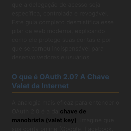
que a delegação de acesso seja
específica, controlada e revogável.
Este guia completo desmistifica esse
pilar da web moderna, explicando
como ele protege suas contas e por
que se tornou indispensável para
desenvolvedores e usuários.
O que é OAuth 2.0? A Chave
Valet da Internet
A analogia mais eficaz para entender o
OAuth 2.0 é a da
chave de
manobrista (valet key)
. Imagine que
sua conta online (Google, Facebook,