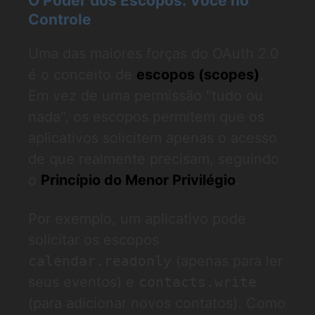
O Poder dos Escopos: Você no
Controle
Uma das maiores forças do OAuth 2.0
é o conceito de
escopos (scopes)
.
Em vez de uma permissão "tudo ou
nada", os escopos permitem que os
aplicativos solicitem apenas o acesso
de que realmente precisam, seguindo
o
Princípio do Menor Privilégio
.
Por exemplo, um aplicativo pode
solicitar os escopos
calendar.readonly
(apenas para ler
seus eventos) e
contacts.write
(para adicionar novos contatos). Como