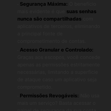
Segurança Máxima:
O benefício
mais evidente é que
suas senhas
nunca são compartilhadas
com
aplicativos de terceiros, eliminando
a principal fonte de
comprometimento de contas.
Acesso Granular e Controlado:
Graças aos escopos, você concede
apenas as permissões estritamente
necessárias, limitando a superfície
de ataque caso um aplicativo seja
comprometido.
Permissões Revogáveis:
Não usa
mais um serviço? Basta acessar o
painel de segurança da sua conta