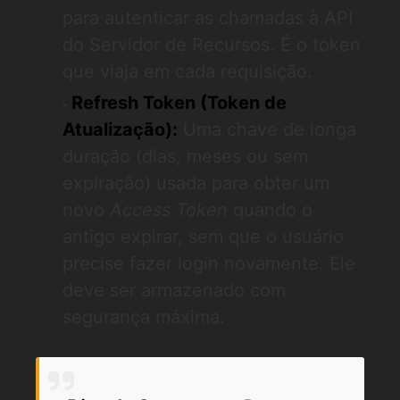
para autenticar as chamadas à API
do Servidor de Recursos. É o token
que viaja em cada requisição.
Refresh Token (Token de
Atualização):
Uma chave de longa
duração (dias, meses ou sem
expiração) usada para obter um
novo
Access Token
quando o
antigo expirar, sem que o usuário
precise fazer login novamente. Ele
deve ser armazenado com
segurança máxima.