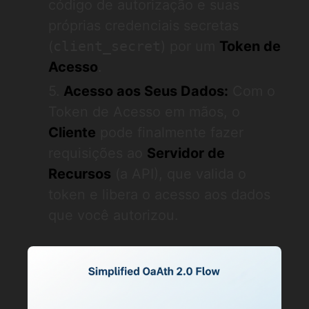
código de autorização e suas
próprias credenciais secretas
(
client_secret
) por um
Token de
Acesso
.
Acesso aos Seus Dados:
Com o
Token de Acesso em mãos, o
Cliente
pode finalmente fazer
requisições ao
Servidor de
Recursos
(a API), que valida o
token e libera o acesso aos dados
que você autorizou.