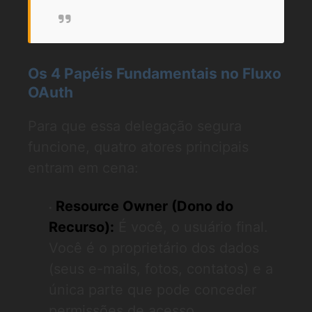
Os 4 Papéis Fundamentais no Fluxo
OAuth
Para que essa delegação segura
funcione, quatro atores principais
entram em cena:
Resource Owner (Dono do
Recurso):
É você, o usuário final.
Você é o proprietário dos dados
(seus e-mails, fotos, contatos) e a
única parte que pode conceder
permissões de acesso.