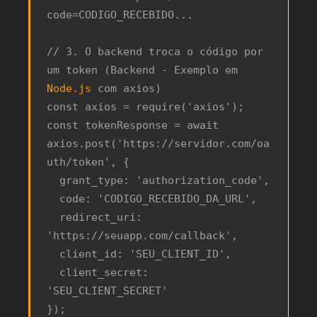
code=CODIGO_RECEBIDO...

// 3. O backend troca o código por 
um token (Backend - Exemplo em 
Node.js
 com axios)

const axios = require('axios');

const tokenResponse = await 
axios.post('https://servidor.com/oa
uth/token', {

  grant_type: 'authorization_code',

  code: 'CODIGO_RECEBIDO_DA_URL',

  redirect_uri: 
'https://seuapp.com/callback',

  client_id: 'SEU_CLIENT_ID',

  client_secret: 
'SEU_CLIENT_SECRET'

});
