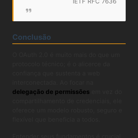
IETF RFC 7636
Conclusão
O OAuth 2.0 é muito mais do que um
protocolo técnico; é o alicerce da
confiança que sustenta a web
interconectada. Ao focar na
delegação de permissões
em vez do
compartilhamento de credenciais, ele
oferece um modelo robusto, seguro e
flexível que beneficia a todos.
Entender seus fundamentos é crucial