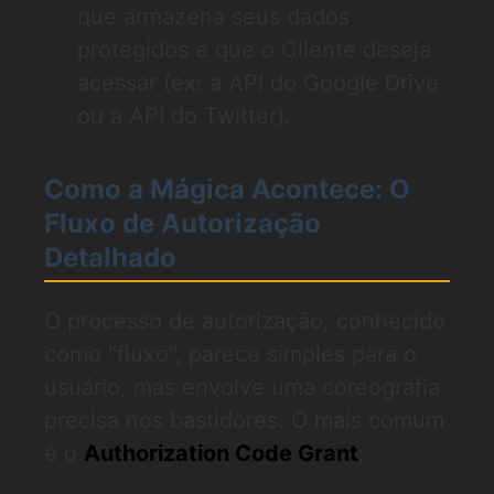
que armazena seus dados
protegidos e que o Cliente deseja
acessar (ex: a API do Google Drive
ou a API do Twitter).
Como a Mágica Acontece: O
Fluxo de Autorização
Detalhado
O processo de autorização, conhecido
como "fluxo", parece simples para o
usuário, mas envolve uma coreografia
precisa nos bastidores. O mais comum
é o
Authorization Code Grant
: