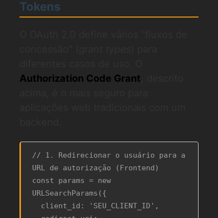
Tokens
O OAuth 2.0 define vários "fluxos de
concessão" (
grant types
) para
diferentes casos de uso. O
Authorization Code Grant
, descrito
acima, é o mais seguro para
aplicações web tradicionais com um
backend.
// 1. Redirecionar o usuário para a 
URL de autorização (Frontend)

const params = new 
URLSearchParams({

  client_id: 'SEU_CLIENT_ID',
