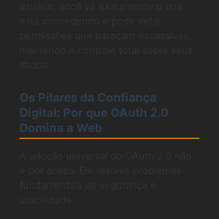
usuário, você vê exatamente o que
está concedendo e pode vetar
permissões que pareçam excessivas,
mantendo o controle total sobre seus
dados.
Os Pilares da Confiança
Digital: Por que OAuth 2.0
Domina a Web
A adoção universal do OAuth 2.0 não
é por acaso. Ele resolve problemas
fundamentais de segurança e
usabilidade: