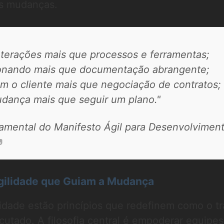
s mudanças.
interações mais que processos e ferramentas;
ionando mais que documentação abrangente;
m o cliente mais que negociação de contratos;
dança mais que seguir um plano."
mental do Manifesto Ágil para Desenvolvimen
Agilidade que Guiam a Mudança
idade estão princípios que redefinem como o t
utado. A filosofia central é empoderar equipes