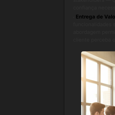
stakeholders — q
confiança necess
Entrega de Valo
funcionalidades 
abordagem perm
cliente perceba 