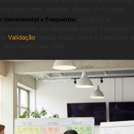
uebra silos, promove alinhamento e constrói a
ária para tomar decisões rápidas e eficazes.
r Incremental e Frequente:
Produtos e
são entregues em pequenas partes funcionais. 
ite
Validação
rápida, reduz riscos e possibilita 
o valor muito mais cedo.