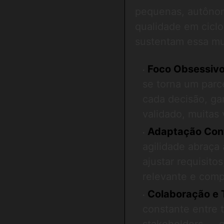
pequenas, autônoma
qualidade em ciclo
sustentam essa m
Foco Obsessivo 
se torna um parc
cada decisão, gar
validado, muitas
Adaptação Cont
agilidade abraç
ajustar requisit
relevante e compe
Colaboração e 
constante entre 