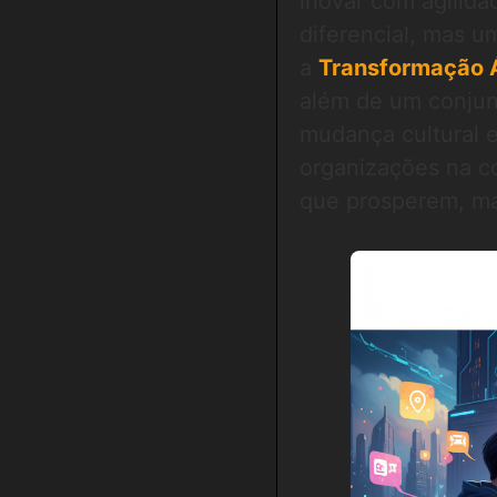
inovar com agilid
diferencial, mas u
a
Transformação Á
além de um conju
mudança cultural e
organizações na c
que prosperem, ma