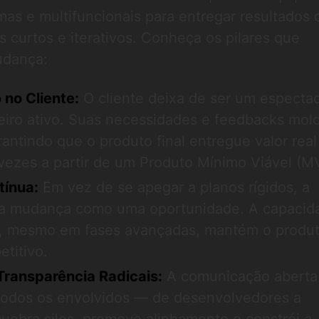
s e multifuncionais para entregar resultados d
s curtos e iterativos. Conheça os pilares que
udança:
no Cliente:
O cliente deixa de ser um especta
eiro ativo. Suas necessidades e feedbacks mo
antindo que o produto final entregue valor real
 vezes a partir de um Produto Mínimo Viável (M
ínua:
Em vez de se apegar a planos rígidos, a
a a mudança como uma oportunidade. A capacid
os, mesmo em fases avançadas, mantém o produ
titivo.
Transparência Radicais:
A comunicação aberta
todos os envolvidos — de desenvolvedores a