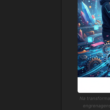
Na transformaç
engrenagens 