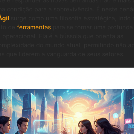
ade e responder às novas demandas não é mais
ma condição para a sobrevivência. É neste cená
gil
surge como uma filosofia estratégica, indo 
nto de
ferramentas
para se tornar uma profunda
 operacional. Ela é a bússola que orienta as
omplexidade do mundo atual, permitindo não a
s que liderem a vanguarda de seus setores.