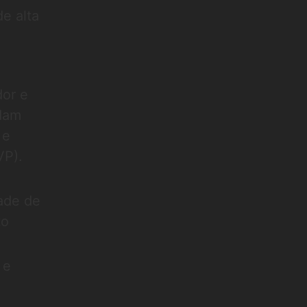
e alta
dor e
ldam
 e
VP).
ade de
to
 e