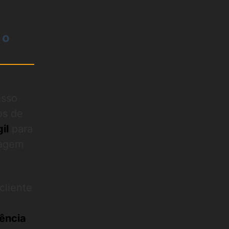
 o
esso
os de
il
para
dagem
cliente
iência