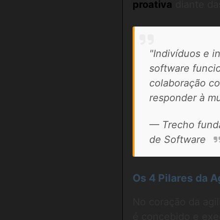
proativa
diante da
"Indivíduos e 
software func
colaboração co
responder à mu
— Trecho funda
de Software
Os 4 Pilares da 
No coração da agil
é concebido e exec