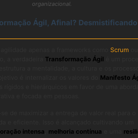
organizacional.
ormação Ágil, Afinal? Desmistificando
 agilidade apenas a frameworks como
Scrum
ou
to, a verdadeira
Transformação Ágil
é um proc
strutura a mentalidade, a cultura e os process
etivo é internalizar os valores do
Manifesto Ág
 rígidos e hierárquicos em favor de uma abor
rativa e focada em pessoas.
-se de maximizar a entrega de valor real para o 
da e eficiente. Isso é alcançado cultivando um
oração intensa
,
melhoria contínua
e uma
resil