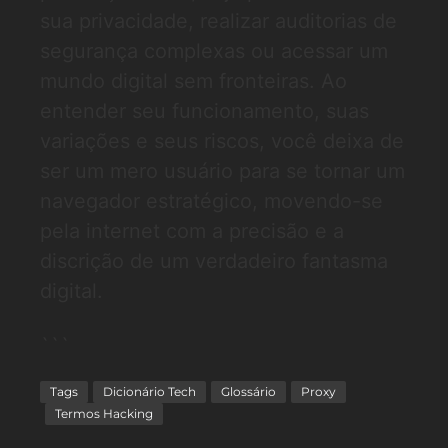
sua privacidade, realizar auditorias de
segurança complexas ou acessar um
mundo digital sem fronteiras. Ao
entender seu funcionamento, suas
variações e seus riscos, você deixa de
ser um mero usuário para se tornar um
navegador estratégico, movendo-se
pela internet com a precisão e a
discrição de um verdadeiro fantasma
digital.
```
Tags
Dicionário Tech
Glossário
Proxy
Termos Hacking