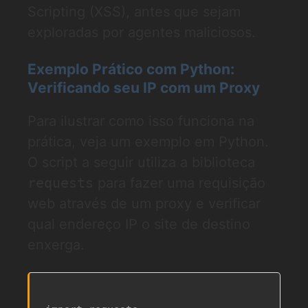
Scripting (XSS), antes que sejam
exploradas por agentes maliciosos.
Exemplo Prático com Python:
Verificando seu IP com um Proxy
Para ilustrar como isso funciona na
prática, veja um exemplo em Python.
O script a seguir utiliza a biblioteca
requests
para fazer uma requisição
web através de um proxy e verificar
qual endereço IP o site de destino
enxerga.