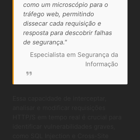
como um microscópio para o
tráfego web, permitindo
dissecar cada requisição e
resposta para descobrir falhas
de segurança."
Especialista em Segurança da
Informação
Essa capacidade de interceptar,
analisar e modificar requisições
HTTP/S em tempo real é crucial para
identificar vulnerabilidades graves,
como SQL Injection e Cross-Site