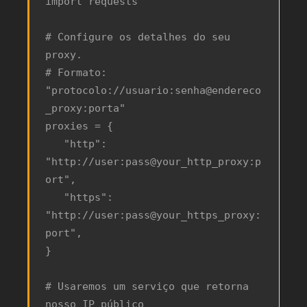
import requests

# Configure os detalhes do seu 
proxy.

# Formato: 
"protocolo://usuario:senha@endereco
_proxy:porta"

proxies = {

   "http": 
"http://user:pass@your_http_proxy:p
ort",

   "https": 
"http://user:pass@your_https_proxy:
port",

}

# Usaremos um serviço que retorna 
nosso IP público
