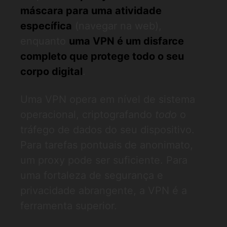
máscara para uma atividade
específica
(navegar na web),
enquanto
uma VPN é um disfarce
completo que protege todo o seu
corpo digital
.
Uma VPN opera em nível de sistema
operacional, criptografando
todo
o
tráfego de dados do seu dispositivo.
Para tarefas pontuais de anonimato,
um proxy pode ser suficiente. Para
uma fortaleza de segurança e
privacidade abrangente, a VPN é a
ferramenta superior.