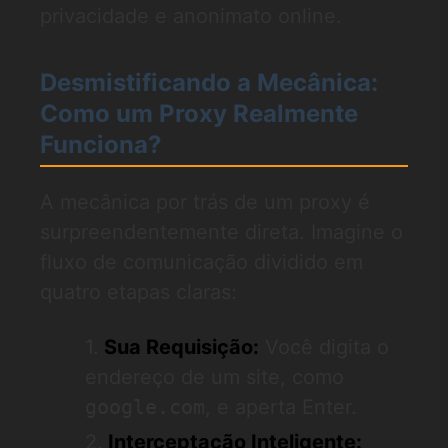
privacidade e anonimato online.
Desmistificando a Mecânica:
Como um Proxy Realmente
Funciona?
A mecânica por trás de um proxy é
surpreendentemente direta. Imagine o
fluxo de comunicação dividido em
quatro etapas claras:
Sua Requisição:
Você digita o
endereço de um site, como
google.com
, e aperta Enter.
Interceptação Inteligente: