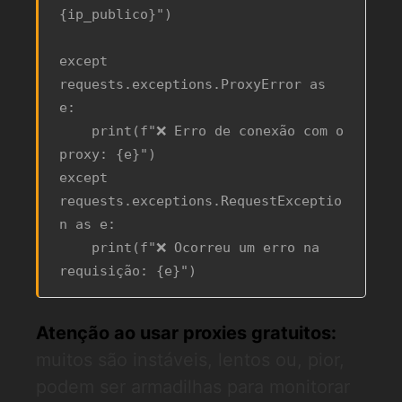
{ip_publico}")

except 
requests.exceptions.ProxyError as 
e:

    print(f"❌ Erro de conexão com o 
proxy: {e}")

except 
requests.exceptions.RequestExceptio
n as e:

    print(f"❌ Ocorreu um erro na 
Atenção ao usar proxies gratuitos:
muitos são instáveis, lentos ou, pior,
podem ser armadilhas para monitorar