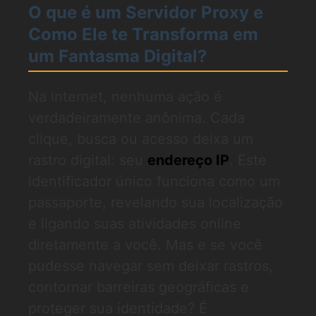
O que é um Servidor Proxy e
Como Ele te Transforma em
um Fantasma Digital?
Na internet, nenhuma ação é
verdadeiramente anônima. Cada
clique, busca ou acesso deixa um
rastro digital: seu
endereço IP
. Este
identificador único funciona como um
passaporte, revelando sua localização
e ligando suas atividades online
diretamente a você. Mas e se você
pudesse navegar sem deixar rastros,
contornar barreiras geográficas e
proteger sua identidade? É