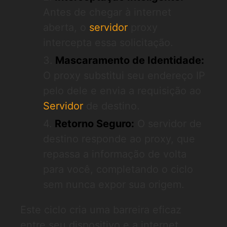
Antes de chegar à internet
aberta, o
servidor
proxy
intercepta essa solicitação.
Mascaramento de Identidade:
O proxy substitui seu endereço IP
pelo dele e envia a requisição ao
Servidor
de destino.
Retorno Seguro:
O servidor de
destino responde ao proxy, que
repassa a informação de volta
para você, completando o ciclo
sem nunca expor sua origem.
Este ciclo cria uma barreira eficaz
entre seu dispositivo e a internet,