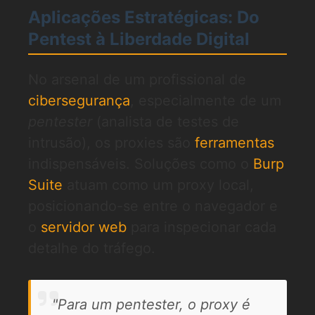
Aplicações Estratégicas: Do
Pentest à Liberdade Digital
No arsenal de um profissional de
cibersegurança
, especialmente de um
pentester
(analista de testes de
intrusão), os proxies são
ferramentas
indispensáveis. Soluções como o
Burp
Suite
atuam como um proxy local,
posicionando-se entre o navegador e
o
servidor web
para inspecionar cada
detalhe do tráfego.
"Para um pentester, o proxy é