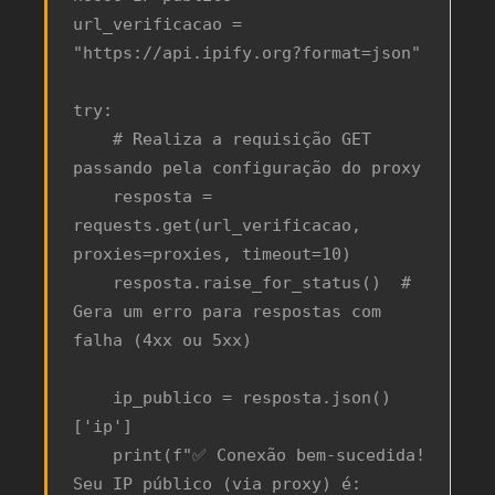
url_verificacao = 
"https://api.ipify.org?format=json"

try:

    # Realiza a requisição GET 
passando pela configuração do proxy

    resposta = 
requests.get(url_verificacao, 
proxies=proxies, timeout=10)

    resposta.raise_for_status()  # 
Gera um erro para respostas com 
falha (4xx ou 5xx)

    ip_publico = resposta.json()
['ip']

    print(f"✅ Conexão bem-sucedida! 
Seu IP público (via proxy) é: 