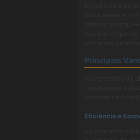
terceiro para as p
todos esses ativo
armaduras raras —
Isso não é apenas
ativos são gerenci
Principais Van
As inovações do E
impulsionam a viab
sistemas de ticket
Eficiência e Eco
Ao consolidar múlt