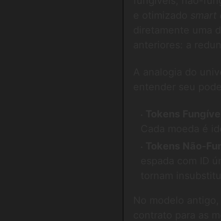
fungíveis, não-fun
e otimizado
smart 
diretamente uma da
anteriores: a redu
A analogia do uni
entender seu pode
Tokens Fungíve
Cada moeda é idên
Tokens Não-Fun
espada com ID ún
tornam insubstitu
No modelo antigo,
contrato para as m