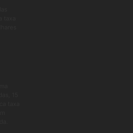
das
a taxa
lhares
uma
das, 15
ca taxa
um
da.