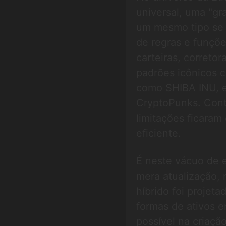
universal, uma "gr
um mesmo tipo se 
de regras e funçõe
carteiras, correto
padrões icônicos
como SHIBA INU, e
CryptoPunks. Con
limitações ficaram
eficiente.
É neste vácuo de 
mera atualização,
híbrido foi projeta
formas de ativos e
possível na criaçã