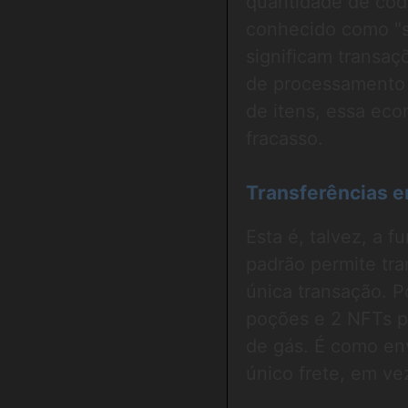
quantidade de cód
conhecido como "s
significam transa
de processamento
de itens, essa eco
fracasso.
Transferências e
Esta é, talvez, a 
padrão permite tra
única transação. 
poções e 2 NFTs p
de gás. É como en
único frete, em v