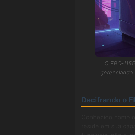
O ERC-1155
gerenciando 
Decifrando o E
Conhecido como 
reside em sua capa