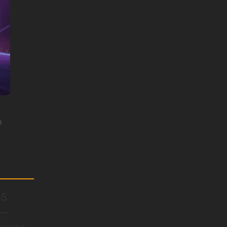
o
55
 —