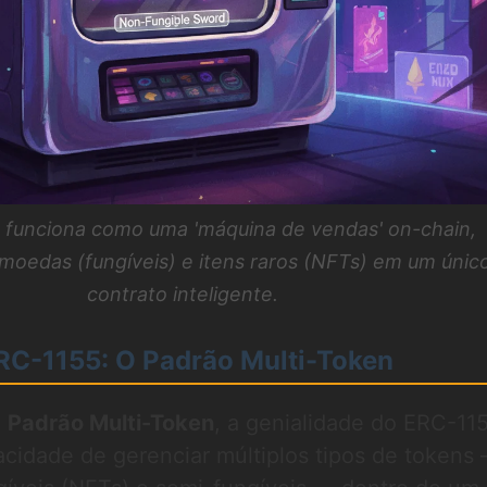
 funciona como uma 'máquina de vendas' on-chain,
moedas (fungíveis) e itens raros (NFTs) em um únic
contrato inteligente.
RC-1155: O Padrão Multi-Token
o
Padrão Multi-Token
, a genialidade do ERC-11
cidade de gerenciar múltiplos tipos de tokens