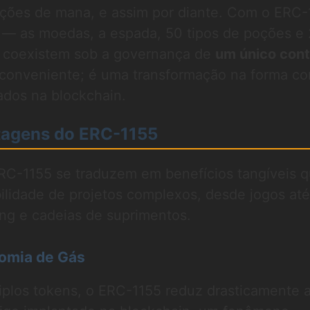
oções de mana, e assim por diante. Com o ERC-
s — as moedas, a espada, 50 tipos de poções e
 coexistem sob a governança de
um único cont
 conveniente; é uma transformação na forma c
ados na blockchain.
tagens do ERC-1155
RC-1155 se traduzem em benefícios tangíveis 
ilidade de projetos complexos, desde jogos até
ing e cadeias de suprimentos.
nomia de Gás
iplos tokens, o ERC-1155 reduz drasticamente 