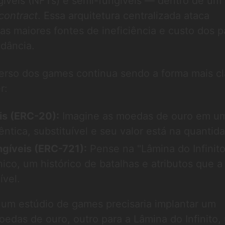
gíveis (NFTs) e semi-fungíveis — dentro de um
contract
. Essa arquitetura centralizada ataca
s maiores fontes de ineficiência e custo dos 
ndância.
verso dos games continua sendo a forma mais cl
r:
is (ERC-20):
Imagine as moedas de ouro em u
tica, substituível e seu valor está na quantid
gíveis (ERC-721):
Pense na "Lâmina do Infinit
ico, um histórico de batalhas e atributos que a
ível.
 um estúdio de games precisaria implantar um
oedas de ouro, outro para a Lâmina do Infinito,