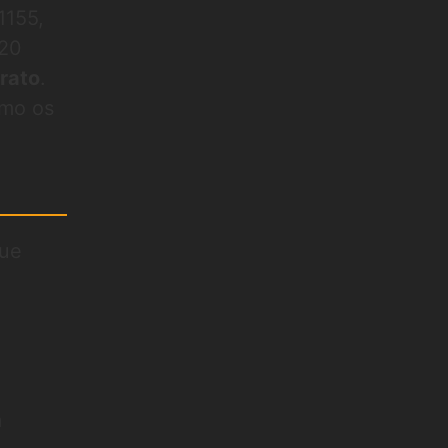
1155,
 20
rato
.
omo os
que
a