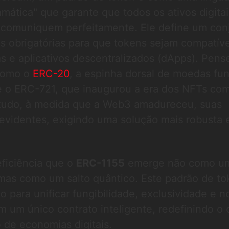
amática" que garante que todos os ativos digita
comuniquem perfeitamente. Ele define um con
s obrigatórias para que tokens sejam compatív
ras e aplicativos descentralizados (dApps). Pens
 como o
ERC-20
, a espinha dorsal de moedas fun
 o ERC-721, que inaugurou a era dos NFTs co
tudo, à medida que a Web3 amadureceu, suas
 evidentes, exigindo uma solução mais robusta 
eficiência que o
ERC-1155
emerge não como u
 mas como um salto quântico. Este padrão de t
do para unificar fungibilidade, exclusividade e 
m um único contrato inteligente, redefinindo o 
o de economias digitais.