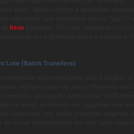
igo implantado na blockchain, um fenômeno
tate bloat". Menos código e operações agrupa
ções mais leves, que consomem menos "gás" — 
 da
Rede
Ethereum. Para um metaverso com mi
nomia pode ser a diferença entre o sucesso e o
m Lote (Batch Transfers)
funcionalidade mais impactante para o usuário. O
nsferir múltiplos tipos de ativos diferentes em 
Por exemplo, um jogador pode enviar 1.000 moe
ara um amigo de uma só vez, pagando uma úni
viar uma cesta com vários presentes pagando 
ez de enviar cada presente em uma caixa separa