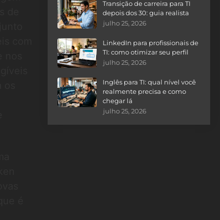
Transição de carreira para TI
is de
depois dos 30: guia realista
julho 25, 2026
junto
eis com
LinkedIn para profissionais de
TI: como otimizar seu perfil
e nos
julho 25, 2026
gíveis
Inglês para TI: qual nível você
m os
realmente precisa e como
chegar lá
julho 25, 2026
e
ma
oken
novas
que é