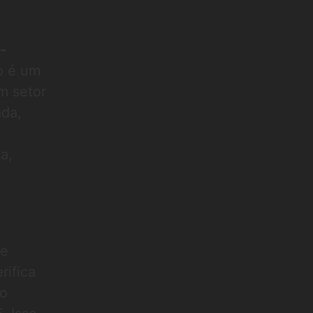
-
o é um
m setor
ada,
a,
de
rifica
so