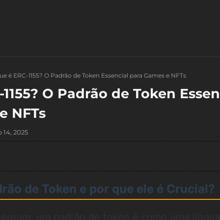
ue é ERC-1155? O Padrão de Token Essencial para Games e NFTs
-1155? O Padrão de Token Essen
e NFTs
 14, 2025
rão de Token e por que ele é Crucial?
hereum, um padrão de token é como uma ling