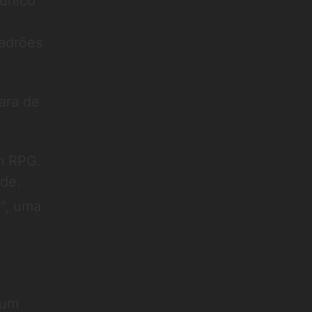
 único
padrões
ara de
m RPG.
ade.
o", uma
 um