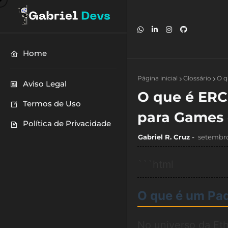
Home
Página inicial
Glossário
O q
Aviso Legal
O que é ERC
Termos de Uso
para Games 
Política de Privacidade
Gabriel R. Cruz
setembro
```html
O que é um Pad
No universo da Et