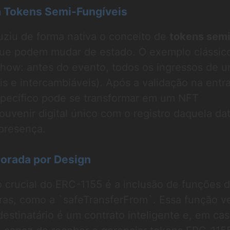
m Tokens Semi-Fungíveis
uziu de forma nativa o conceito de
tokens semi
 que podem mudar de estado. O exemplo clássic
how: antes do evento, todos os ingressos de u
is e intercambiáveis). Após a validação na entr
specífico pode se transformar em um NFT
ouvenir digital único com o registro daquela dat
presença.
orada por Design
 crucial do ERC-1155 é a inclusão de funções 
ras, como a `safeTransferFrom`. Essa função ve
estinatário é um contrato inteligente e, em ca