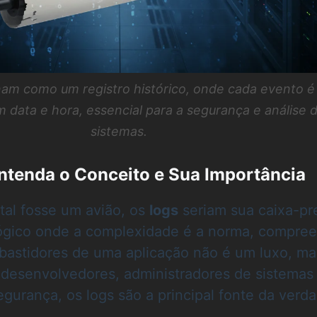
nam como um registro histórico, onde cada evento é
 data e hora, essencial para a segurança e análise 
sistemas.
ntenda o Conceito e Sua Importância
tal fosse um avião, os
logs
seriam sua caixa-pr
ógico onde a complexidade é a norma, compree
bastidores de uma aplicação não é um luxo, m
 desenvolvedores, administradores de sistemas
egurança, os logs são a principal fonte da verd