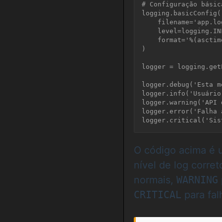
# Configuração básic
logging.basicConfig(

    filename='app.log', 

    level=logging.INFO, # Ignora DEBUG, mas registra de INFO para cima

    format='%(asctime)s - %(name)s - %(levelname)s - %(message)s'

)

logger = logging.get
logger.debug('Esta m
logger.info('Usuário
logger.warning('API 
logger.error('Falha 
O código acima é 
nível de log corre
normais,
WARNING
CRITICAL
para fal