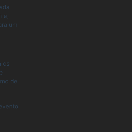
cada
 e,
para um
a os
de
imo de
:
evento