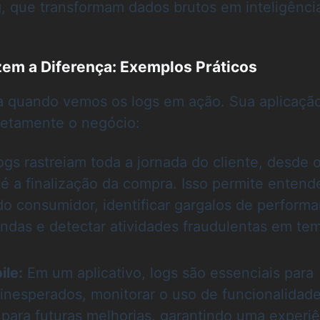
, que transformam dados brutos em inteligênci
em a Diferença: Exemplos Práticos
da quando vemos os logs em ação. Sua aplicaçã
retamente o negócio:
gs rastreiam toda a jornada do cliente, desde 
té a finalização da compra. Isso permite entend
 consumidor, identificar gargalos de perform
ndas e detectar atividades fraudulentas em te
ile:
Em um aplicativo, logs são essenciais para
 inesperados, monitorar o uso de funcionalidad
 para futuras melhorias, garantindo uma experi