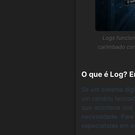
Logs funcio
carimbado com
O que é Log? E
Se um sistema digi
um cenário tecnol
que acontece nos 
necessidade. Para
especialistas em s