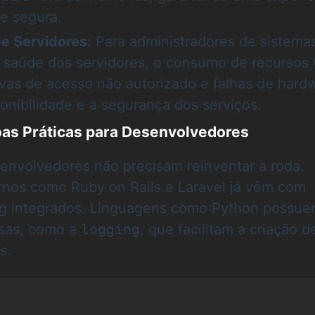
 e segura.
e Servidores:
Para administradores de sistemas
 saúde dos servidores, o consumo de recursos
ivas de acesso não autorizado e falhas de hard
onibilidade e a segurança dos serviços.
as Práticas para Desenvolvedores
envolvedores não precisam reinventar a roda.
os como Ruby on Rails e Laravel já vêm com
ng integrados. Linguagens como Python possu
osas, como a
logging
, que facilitam a criação d
s.