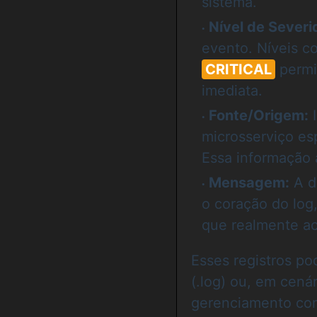
sistema.
Nível de Severi
evento. Níveis 
CRITICAL
permit
imediata.
Fonte/Origem:
I
microsserviço es
Essa informação 
Mensagem:
A d
o coração do log
que realmente a
Esses registros p
(.log) ou, em cená
gerenciamento com