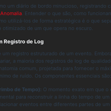
mo um diário de bordo minucioso, registrando 
e
Anomalia
. Entender o que são, como funcionam
mo utilizá-los de forma estratégica é o que se
 e otimizado de um que opera no escuro.
 Registro de Log
é um registro estruturado de um evento. Embor
riar, a maioria dos registros de log de qualida
natomia comum, projetada para fornecer o máx
nimo de ruído. Os componentes essenciais são
rimbo de Tempo):
O momento exato em que o 
mental para reconstruir a linha do tempo de um
elacionar eventos entre diferentes partes de um