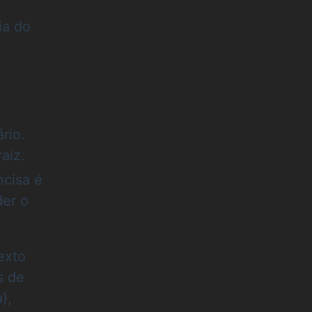
ia do
rio.
aiz.
cisa é
der o
exto
s de
),