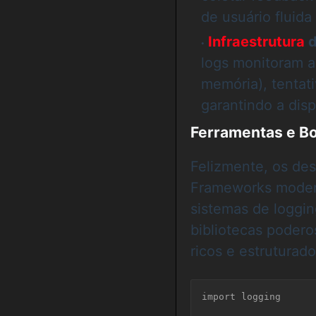
de usuário fluida
Infraestrutura
d
logs monitoram a
memória), tentat
garantindo a disp
Ferramentas e Bo
Felizmente, os des
Frameworks modern
sistemas de loggi
bibliotecas poder
ricos e estruturado
import logging
