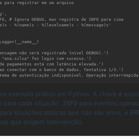
a para registrar em um arquivo

Logger(__name__)

ensagem não será registrada (nível DEBUG).')

 "ana.silva" fez login com sucesso.')

de pagamentos está com latência elevada.')

ao conectar com o banco de dados. Tentativa 1/3.')

um exemplo prático em Python. A chave é esco
to para cada situação:
INFO
para eventos operac
para situações atípicas que não são erros, e
ER
has que exigem intervenção.