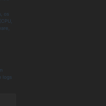
, os
 (CPU,
ware,
em
e logs