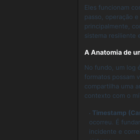
Eles funcionam co
passo, operação 
principalmente, co
sistema resiliente
A Anatomia de um
No fundo, um log 
formatos possam va
compartilha uma a
contexto com o mí
Timestamp (Ca
ocorreu. É funda
incidente e corr