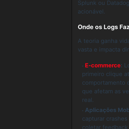
Splunk ou Datadog
acionável.
Onde os Logs Faz
A teoria ganha vi
vasta e impacta di
E-commerce
:
Lo
primeiro clique a
comportamento do
que afetam as ve
real.
Aplicações Mob
capturar crashes
coletar feedback