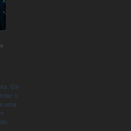
de
eta. Em
nder o
as uma
 e
ade.