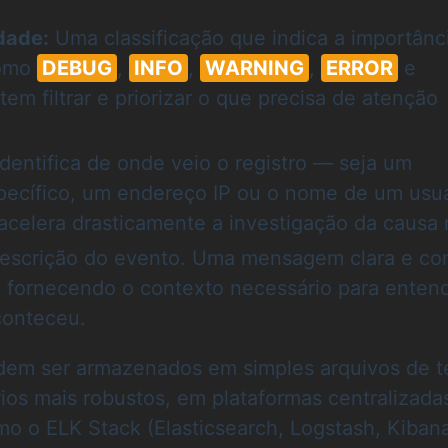
dade:
Uma classificação que indica a importânc
como
DEBUG
,
INFO
,
WARNING
,
ERROR
e
em filtrar e priorizar o que precisa de atenção
dentifica de onde veio o registro — seja um
pecífico, um endereço IP ou o nome de um usuá
acelera drasticamente a investigação da causa r
escrição do evento. Uma mensagem clara e con
, fornecendo o contexto necessário para enten
conteceu.
odem ser armazenados em simples arquivos de t
rios mais robustos, em plataformas centralizada
o o ELK Stack (Elasticsearch, Logstash, Kibana