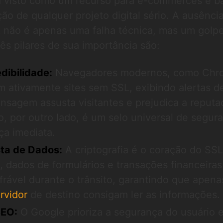
a visto como um recurso para e-commerces e b
ção de qualquer projeto digital sério. A ausênci
L não é apenas uma falha técnica, mas um golp
rês pilares de sua importância são:
dibilidade:
Navegadores modernos, como Chr
am ativamente sites sem SSL, exibindo alertas d
nsagem assusta visitantes e prejudica a reputa
, por outro lado, é um selo universal de segur
ça imediata.
ta de Dados:
A criptografia é o coração do SSL
s, dados de formulários e transações financeira
frável durante o trânsito, garantindo que apena
rvidor
de destino consigam ler as informações.
EO:
O Google prioriza a segurança do usuário 