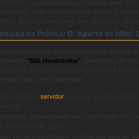
 HTTPS — o protocolo seguro ativado pelo SSL
queamento. Sites protegidos por SSL/TLS ganh
tiva, ainda que pequena, nos resultados de bu
ciona na Prática: O "Aperto de Mão" D
ça é estabelecida em milissegundos, através d
l chamado
"SSL Handshake"
(aperto de mão SSL
tomática que ocorre antes mesmo de a página
 simplificada, funciona assim:
dor contata o
servidor
do site e solicita o início
segura.
responde, apresentando seu Certificado SSL c
 de identidade digital.
or valida o certificado: verifica sua data de va