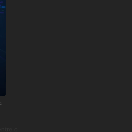
o
entre o