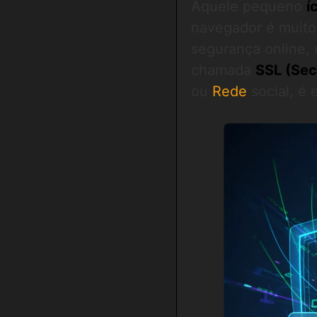
Aquele pequeno
í
navegador é muito
segurança online, 
chamada
SSL (Sec
ou
Rede
social, é