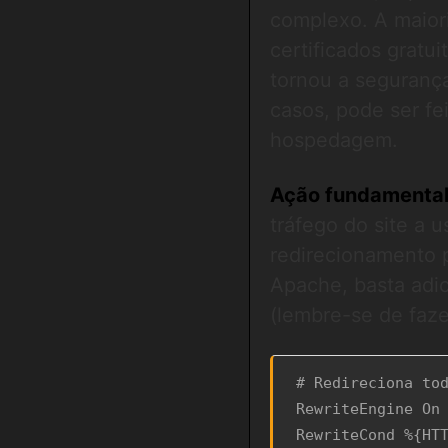
complexo. A maior
certificados gratu
tornou a segurança
casos, pode ser fe
hospedagem.
Ação fundamental
tráfego do site a 
redirecionamento
Apache, basta adi
(lembre-se de faze
# Redireciona tod
RewriteEngine On

RewriteCond %{HTT