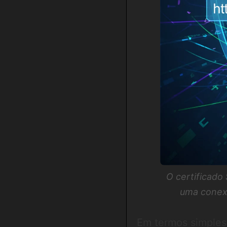
O certificado
uma conexã
Em termos simples,