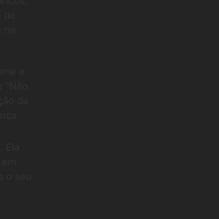
ancos,
a de
e na
ome e
e "Não
ção da
ança
. Ela
s em
s o seu
e