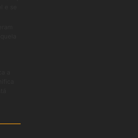
l e se
geram
aquela
ca a
nifica
stá