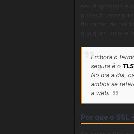
seu dispositivo e 
proteção assegura
de cartão de crédi
qualquer um que te
Embora o termo 
segura é o
TLS
No dia a dia, 
ambos se refer
a web.
Por que o SSL 