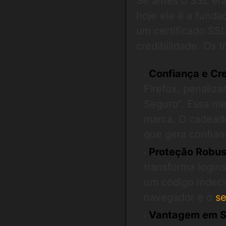
Se antes o SSL er
hoje ele é a funda
um certificado SS
credibilidade. Os t
Confiança e Cre
Firefox, penaliz
Seguro". Essa me
marca. O cadeado
que gera confian
Proteção Robus
transforma login
um código indeci
navegador e o
se
Vantagem em S