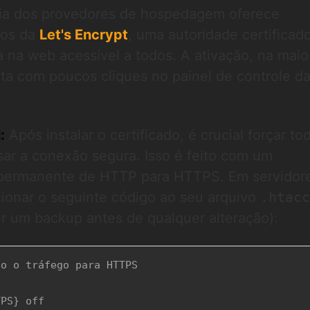
ia dos provedores de hospedagem oferece
itos da
Let's Encrypt
, uma autoridade certificad
 na web acessível a todos. A ativação, na maio
ita com poucos cliques no painel de controle d
:
Após instalar o certificado, é crucial forçar to
usar a conexão segura. Isso é feito com um
 permanente de HTTP para HTTPS. Em servidor
cionar o seguinte código ao seu arquivo
.htacc
r um backup antes de qualquer alteração):
o o tráfego para HTTPS

PS} off
