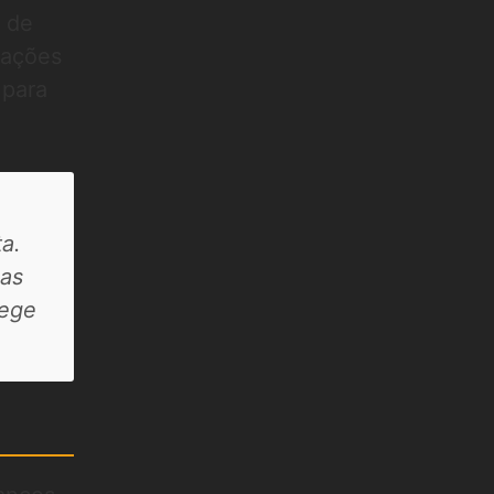
 de
mações
 para
ta.
mas
tege