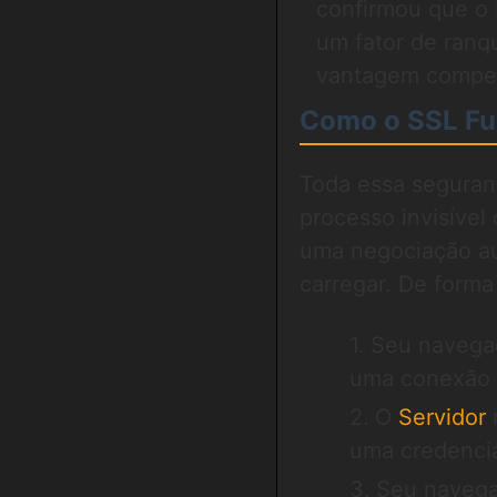
confirmou que o
um fator de ran
vantagem competi
Como o SSL Fun
Toda essa seguran
processo invisíve
uma negociação au
carregar. De forma
Seu navega
uma conexão 
O
Servidor
uma credencial
Seu navegad