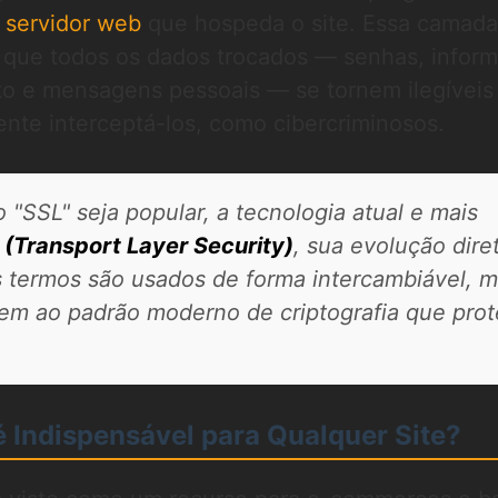
o
servidor web
que hospeda o site. Essa camada
 que todos os dados trocados — senhas, infor
to e mensagens pessoais — se tornem ilegíveis
nte interceptá-los, como cibercriminosos.
"SSL" seja popular, a tecnologia atual e mais
 (Transport Layer Security)
, sua evolução dire
os termos são usados de forma intercambiável, 
em ao padrão moderno de criptografia que pro
é Indispensável para Qualquer Site?