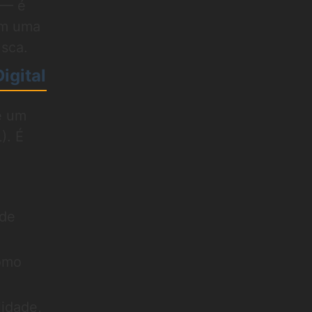
 — é
am uma
sca.
igital
e um
). É
 de
omo
lidade,