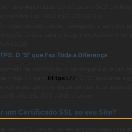
 por uma Autoridade Certificadora (AC) confiáve
ao domínio que você está acessando.
irmação da identidade, navegador e servidor 
ptografia únicas para proteger exclusivamente 
municação.
PS: O "S" que Faz Toda a Diferença
camada de verificação e criptografia que justifi
 de
http://
para
https://
. O "S" adicional sig
endo a sua garantia visual de que a conexão e
ertificado SSL/TLS válido e ativo.
 um Certificado SSL ao seu Site?
mentar o SSL deixou de ser um processo caro e