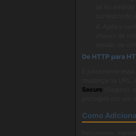
se foi emitido
corresponde 
Após a conf
chaves de cri
sessão de co
De HTTP para HTT
É justamente essa 
mudança na URL,
Secure
(Seguro), s
protegida por um c
Como Adicionar
Felizmente, imple