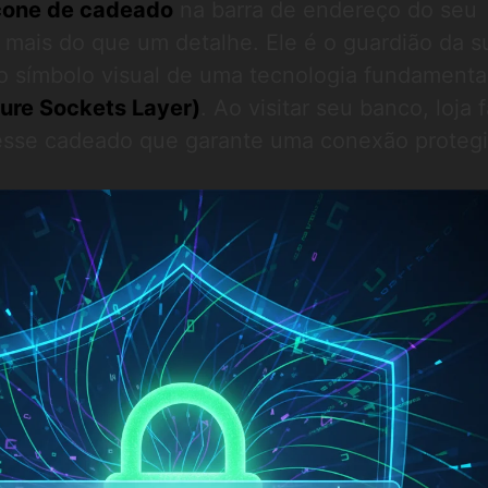
cone de cadeado
na barra de endereço do seu
 mais do que um detalhe. Ele é o guardião da s
o símbolo visual de uma tecnologia fundamenta
ure Sockets Layer)
. Ao visitar seu banco, loja 
 esse cadeado que garante uma conexão protegi