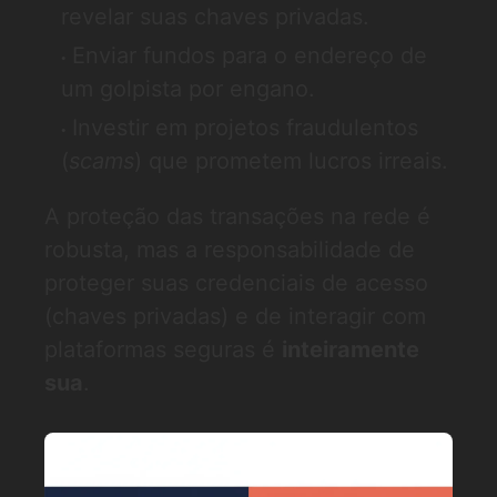
revelar suas chaves privadas.
Enviar fundos para o endereço de
um golpista por engano.
Investir em projetos fraudulentos
(
scams
) que prometem lucros irreais.
A proteção das transações na rede é
robusta, mas a responsabilidade de
proteger suas credenciais de acesso
(chaves privadas) e de interagir com
plataformas seguras é
inteiramente
sua
.