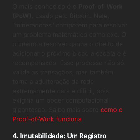
O mais conhecido é o
Proof-of-Work
(PoW)
, usado pelo Bitcoin. Nele,
"mineradores" competem para resolver
um problema matemático complexo. O
primeiro a resolver ganha o direito de
adicionar o próximo bloco à cadeia e é
recompensado. Esse processo não só
valida as transações, mas também
torna a adulteração da rede
extremamente cara e difícil, pois
exigiria um poder computacional
gigantesco. Saiba mais sobre
como o
Proof-of-Work funciona
.
4. Imutabilidade: Um Registro