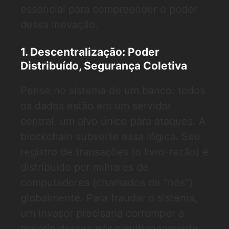
essencial para compreender o poder
dessa inovação.
1. Descentralização: Poder
Distribuído, Segurança Coletiva
Pense no sistema de um banco: todos
os dados estão em um servidor
central, um alvo único para ataques. A
blockchain subverte essa lógica. Seu
registro de transações (o livro-razão) é
distribuído por milhares de
computadores (chamados de "nós")
globalmente. Para fraudar o sistema,
um invasor precisaria corromper a
maioria desses nós simultaneamente