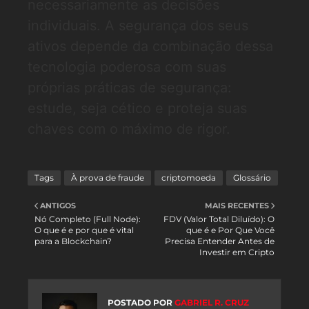
necessariamente as decisões
individuais. A segurança dos seus
ativos depende da combinação dessa
tecnologia poderosa com suas
próprias práticas de segurança:
estude, seja cético e proteja suas
chaves com o máximo de rigor.
Tags
À prova de fraude
criptomoeda
Glossário
ANTIGOS
MAIS RECENTES
Nó Completo (Full Node):
FDV (Valor Total Diluído): O
O que é e por que é vital
que é e Por Que Você
para a Blockchain?
Precisa Entender Antes de
Investir em Cripto
POSTADO POR
GABRIEL R. CRUZ