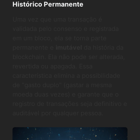
Histórico Permanente
Uma vez que uma transação é
validada pelo consenso e registrada
em um bloco, ela se torna parte
permanente e
imutável
da história da
blockchain. Ela não pode ser alterada,
revertida ou apagada. Essa
característica elimina a possibilidade
de "gasto duplo" (gastar a mesma
moeda duas vezes) e garante que o
registro de transações seja definitivo e
auditável por qualquer pessoa.