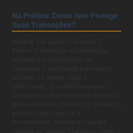
Na Prática: Como Isso Protege
Suas Transações?
Imagine que alguém lhe envie 1
Bitcoin. A transação é transmitida,
validada por mineradores via
consenso, e adicionada a um bloco
imutável na cadeia. Após a
confirmação, é matematicamente
impossível que o remetente desfaça o
envio ou negue a transação. O registro
é público, permanente e
incontestável, eliminando fraudes
comuns no sistema financeiro, como o