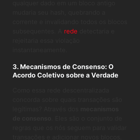
qualquer dado em um bloco antigo
mudaria seu hash, quebrando a
corrente e invalidando todos os blocos
subsequentes. A
rede
detectaria e
rejeitaria essa violação
instantaneamente.
3. Mecanismos de Consenso: O
Acordo Coletivo sobre a Verdade
Como essa rede descentralizada
concorda sobre quais transações são
legítimas? Através dos
mecanismos
de consenso
. Eles são o conjunto de
regras que os nós seguem para validar
transações e adicionar novos blocos.