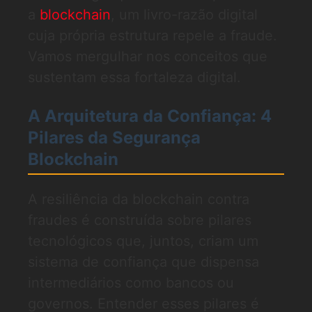
a
blockchain
, um livro-razão digital
cuja própria estrutura repele a fraude.
Vamos mergulhar nos conceitos que
sustentam essa fortaleza digital.
A Arquitetura da Confiança: 4
Pilares da Segurança
Blockchain
A resiliência da blockchain contra
fraudes é construída sobre pilares
tecnológicos que, juntos, criam um
sistema de confiança que dispensa
intermediários como bancos ou
governos. Entender esses pilares é