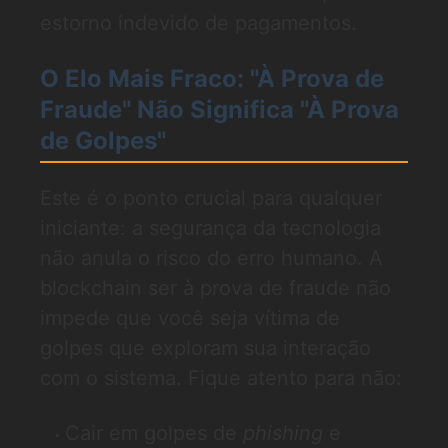
estorno indevido de pagamentos.
O Elo Mais Fraco: "À Prova de
Fraude" Não Significa "À Prova
de Golpes"
Este é o ponto crucial para qualquer
iniciante: a segurança da tecnologia
não anula o risco do erro humano. A
blockchain ser à prova de fraude não
impede que você seja vítima de
golpes que exploram sua interação
com o sistema. Fique atento para não:
Cair em golpes de
phishing
e