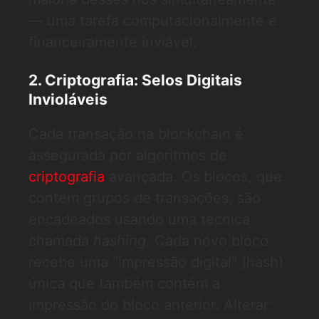
— uma tarefa computacionalmente e
financeiramente inviável.
2. Criptografia: Selos Digitais
Invioláveis
Cada transação na blockchain é
assegurada por algoritmos de
criptografia
avançada. Os blocos, que
contêm grupos de transações, são
encadeados usando uma técnica
chamada
hashing
. Cada novo bloco
recebe uma "impressão digital" (hash)
única que também contém a
impressão do bloco anterior. Alterar