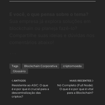
E você, o que pensa sobre o tema?
Sua empresa já explora soluções em
blockchain ou planeja fazê-lo?
Compartilhe suas ideias e dúvidas nos
comentários abaixo!
```
Tags
Blockchain Corporativa
criptomoeda
Glossário
ANTIGOS
MAIS RECENTES
Resistente ao ASIC: O que
Nó Completo (Full Node):
é e por que é crucial para a
O que é e por que é vital
descentralização das
para a Blockchain?
criptos?