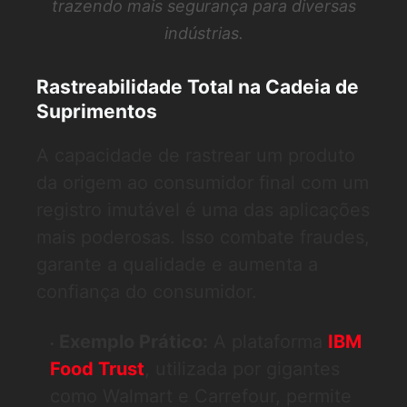
trazendo mais segurança para diversas
indústrias.
Rastreabilidade Total na Cadeia de
Suprimentos
A capacidade de rastrear um produto
da origem ao consumidor final com um
registro imutável é uma das aplicações
mais poderosas. Isso combate fraudes,
garante a qualidade e aumenta a
confiança do consumidor.
Exemplo Prático:
A plataforma
IBM
Food Trust
, utilizada por gigantes
como Walmart e Carrefour, permite