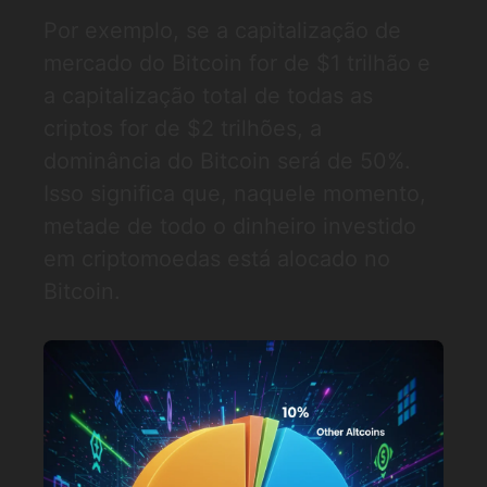
Por exemplo, se a capitalização de
mercado do Bitcoin for de $1 trilhão e
a capitalização total de todas as
criptos for de $2 trilhões, a
dominância do Bitcoin será de 50%.
Isso significa que, naquele momento,
metade de todo o dinheiro investido
em criptomoedas está alocado no
Bitcoin.