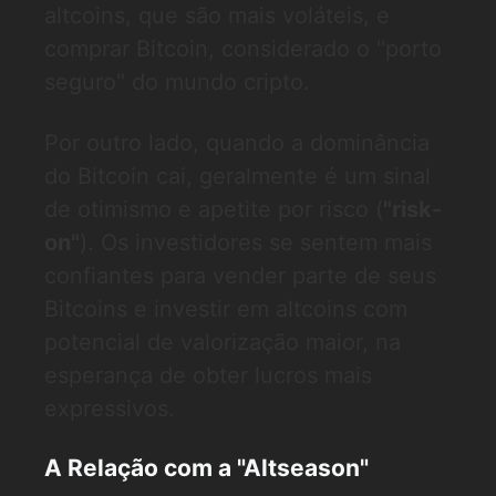
altcoins, que são mais voláteis, e
comprar Bitcoin, considerado o "porto
seguro" do mundo cripto.
Por outro lado, quando a dominância
do Bitcoin cai, geralmente é um sinal
de otimismo e apetite por risco (
"risk-
on"
). Os investidores se sentem mais
confiantes para vender parte de seus
Bitcoins e investir em altcoins com
potencial de valorização maior, na
esperança de obter lucros mais
expressivos.
A Relação com a "Altseason"