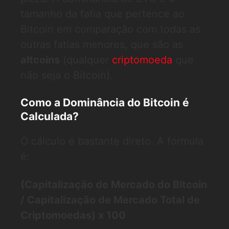
tamanho da fatia que pertence ao
Bitcoin em comparação com todas as
outras fatias menores, que são as
altcoins
(qualquer
criptomoeda
que
não seja o Bitcoin).
Como a Dominância do Bitcoin é
Calculada?
O cálculo é bastante direto. A fórmula
é:
(Capitalização de Mercado do Bitcoin
/ Capitalização de Mercado Total de
Criptomoedas) x 100