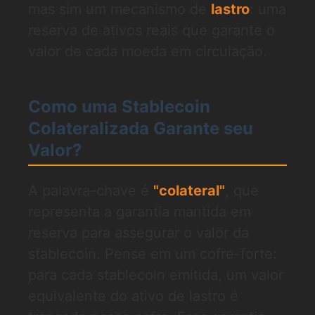
mas sim um mecanismo de
lastro
: uma
reserva de ativos reais que garante o
valor de cada moeda em circulação.
Como uma Stablecoin
Colateralizada Garante seu
Valor?
A palavra-chave é
"colateral"
, que
representa a garantia mantida em
reserva para assegurar o valor da
stablecoin. Pense em um cofre-forte:
para cada stablecoin emitida, um valor
equivalente do ativo de lastro é