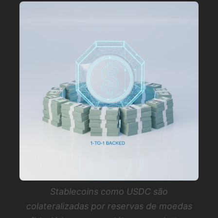
Stablecoins como USDC são
colateralizadas por reservas de moedas