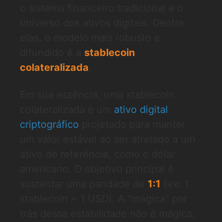
o sistema financeiro tradicional e o
universo dos ativos digitais. Dentre
elas, o modelo mais robusto e
difundido é a
stablecoin
colateralizada
.
Em sua essência, uma stablecoin
colateralizada é um
ativo digital
criptográfico
projetado para manter
um valor estável ao ser atrelado a um
ativo de referência, como o dólar
americano. O objetivo principal é
sustentar uma paridade de
1:1
(ex: 1
stablecoin = 1 USD). A "mágica" por
trás dessa estabilidade não é mágica,