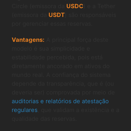
Circle (emissora da
USDC
) e a Tether
(emissora da
USDT
) são responsáveis
por gerenciar essas reservas.
Vantagens:
A principal força deste
modelo é sua simplicidade e
estabilidade percebida, pois está
diretamente ancorado em ativos do
mundo real. A confiança do sistema
depende da transparência, que é (ou
deveria ser) comprovada por meio de
auditorias e relatórios de atestação
regulares
, que validam a existência e a
qualidade das reservas.