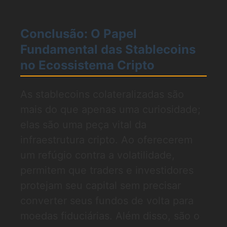
Conclusão: O Papel
Fundamental das Stablecoins
no Ecossistema Cripto
As stablecoins colateralizadas são
mais do que apenas uma curiosidade;
elas são uma peça vital da
infraestrutura cripto. Ao oferecerem
um refúgio contra a volatilidade,
permitem que traders e investidores
protejam seu capital sem precisar
converter seus fundos de volta para
moedas fiduciárias. Além disso, são o