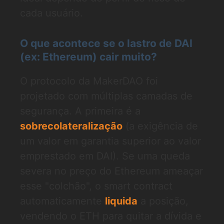
cada usuário.
O que acontece se o lastro de DAI
(ex: Ethereum) cair muito?
O protocolo da MakerDAO foi
projetado com múltiplas camadas de
segurança. A primeira é a
sobrecolateralização
(a exigência de
um valor em garantia superior ao valor
emprestado em DAI). Se uma queda
severa no preço do Ethereum ameaçar
esse "colchão", o smart contract
automaticamente
liquida
a posição,
vendendo o ETH para quitar a dívida e