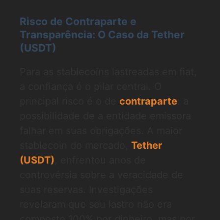
Risco de Contraparte e
Transparência: O Caso da Tether
(USDT)
Para as stablecoins lastreadas em fiat,
a confiança é o pilar central. O
principal risco é o de
contraparte
: a
possibilidade de a entidade emissora
falhar em suas obrigações. A maior
stablecoin do mercado,
Tether
(USDT)
, enfrentou anos de
controvérsia sobre a veracidade de
suas reservas. Investigações
revelaram que seu lastro não era
composto 100% por dinheiro, mas por