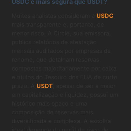
USDC é mais segura que USDT?
Muitos analistas consideram a
USDC
mais transparente e, portanto, de
menor risco. A Circle, sua emissora,
publica relatórios de atestação
mensais auditados por empresas de
renome, que detalham reservas
compostas majoritariamente por caixa
e títulos do Tesouro dos EUA de curto
prazo. A
USDT
, apesar de ser a maior
em capitalização e liquidez, possui um
histórico mais opaco e uma
composição de reservas mais
diversificada e complexa. A escolha
ideal depende do perfil de risco de