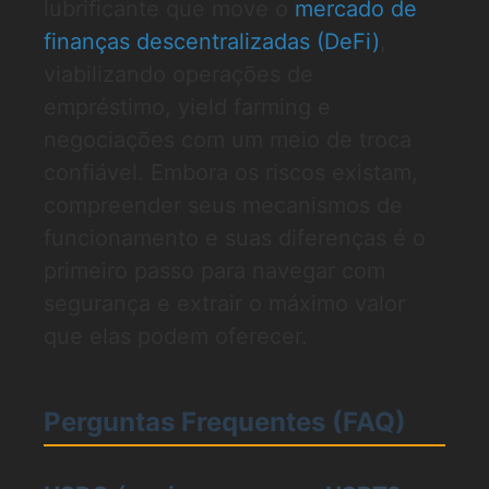
lubrificante que move o
mercado de
finanças descentralizadas (DeFi)
,
viabilizando operações de
empréstimo, yield farming e
negociações com um meio de troca
confiável. Embora os riscos existam,
compreender seus mecanismos de
funcionamento e suas diferenças é o
primeiro passo para navegar com
segurança e extrair o máximo valor
que elas podem oferecer.
Perguntas Frequentes (FAQ)