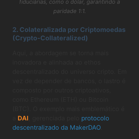
fiduciárias, como o dólar, garantindo a
paridade 1:1.
2. Colateralizada por Criptomoedas
(Crypto-Collateralized)
Aqui, a abordagem se torna mais
inovadora e alinhada ao ethos
descentralizado do universo cripto. Em
vez de depender de bancos, o lastro é
composto por outros criptoativos,
como Ethereum (ETH) ou Bitcoin
(BTC). O exemplo mais emblemático é
a
DAI
, gerenciada pelo
protocolo
descentralizado da MakerDAO
.