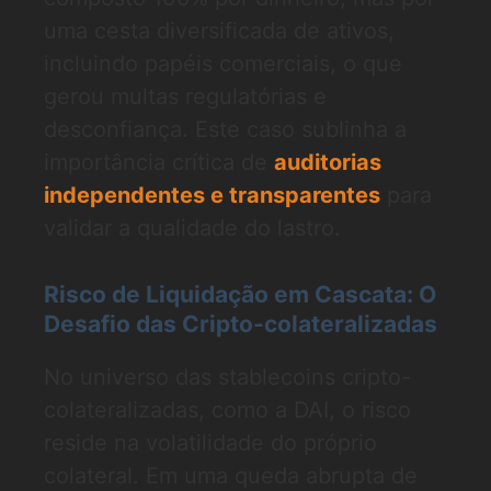
uma cesta diversificada de ativos,
incluindo papéis comerciais, o que
gerou multas regulatórias e
desconfiança. Este caso sublinha a
importância crítica de
auditorias
independentes e transparentes
para
validar a qualidade do lastro.
Risco de Liquidação em Cascata: O
Desafio das Cripto-colateralizadas
No universo das stablecoins cripto-
colateralizadas, como a DAI, o risco
reside na volatilidade do próprio
colateral. Em uma queda abrupta de