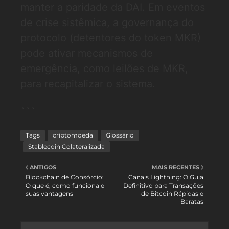
manter a paridade da DAI. Em eventos
de crise sistêmica, a governança do
protocolo (detentores do token MKR)
pode ativar mecanismos de
emergência, como leilões de MKR,
para recapitalizar o sistema.
```
Tags
criptomoeda
Glossário
Stablecoin Colateralizada
ANTIGOS
MAIS RECENTES
Blockchain de Consórcio:
Canais Lightning: O Guia
O que é, como funciona e
Definitivo para Transações
suas vantagens
de Bitcoin Rápidas e
Baratas