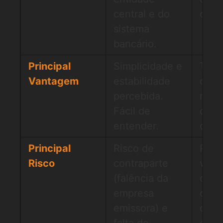
central e do
códi
sistema
bancário.
Principal
Simplicidade e
Tran
Vantagem
estabilidade
on-c
percebida.
resis
Fácil de
cens
entender.
desc
Principal
Risco de
Risc
Risco
contraparte
volat
(falência da
colat
empresa
comp
emissora) e
dos 
falta de
contr