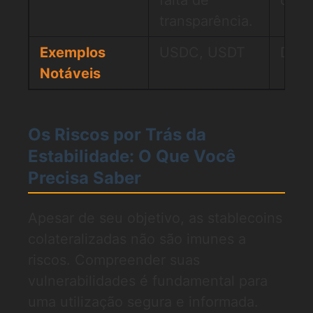
transparência.
Exemplos
USDC, USDT
DAI,
Notáveis
Os Riscos por Trás da
Estabilidade: O Que Você
Precisa Saber
Apesar de seu objetivo, as stablecoins
colateralizadas não são imunes a
riscos. Compreender suas
vulnerabilidades é fundamental para
uma utilização segura e informada.