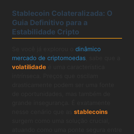
Stablecoin Colateralizada: O
Guia Definitivo para a
Estabilidade Cripto
Se você já explorou o
dinâmico
mercado de criptomoedas
, sabe que a
volatilidade
é uma característica
intrínseca. Preços que oscilam
drasticamente podem ser uma fonte
de oportunidades, mas também de
grande insegurança. É exatamente
nesse cenário que as
stablecoins
surgem como uma solução crucial,
atuando como uma ponte segura entre