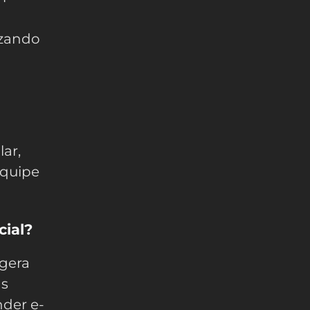
izando
lar,
equipe
cial?
 gera
as
nder e-