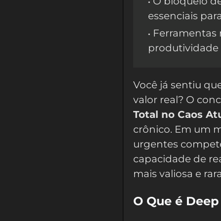
O bloqueio de
essenciais para
Ferramentas 
produtividade 
Você já sentiu qu
valor real? O con
Total no Caos At
crônico. Em um m
urgentes compete
capacidade de rea
mais valiosa e rar
O Que é Deep 