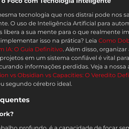
 o Foco com Tecnologia Inteligente
esma tecnologia que nos distrai pode nos sa
e. O uso de Inteligência Artificial para auto
ais libera a sua mente para o que realmente i
implementar isso na prática? Leia
Como Dob
 IA: O Guia Definitivo
. Além disso, organizar
projetos em um sistema confiável é vital par
curando informações perdidas. Veja a nossa 
ion vs Obsidian vs Capacities: O Veredito Defi
eu segundo cérebro ideal.
equentes
ork?
abalho profundo, é a capacidade de focar se