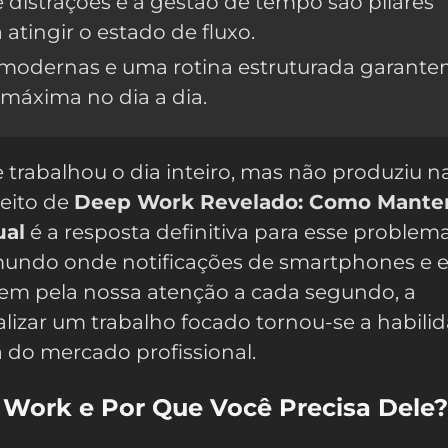
 distrações e a gestão de tempo são pilares
 atingir o estado de fluxo.
modernas e uma rotina estruturada garante
máxima no dia a dia.
e trabalhou o dia inteiro, mas não produziu 
ceito de
Deep Work Revelado: Como Mante
ual
é a resposta definitiva para esse problem
undo onde notificações de smartphones e e
m pela nossa atenção a cada segundo, a
lizar um trabalho focado tornou-se a habili
a do mercado profissional.
Work e Por Que Você Precisa Dele?