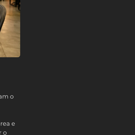
tam o
rea e
r o