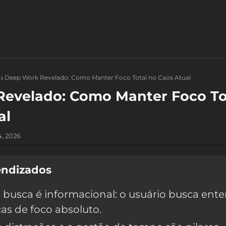
Deep Work Revelado: Como Manter Foco Total no Caos Atual
evelado: Como Manter Foco To
al
, 2026
endizados
 busca é informacional: o usuário busca ent
cas de foco absoluto.