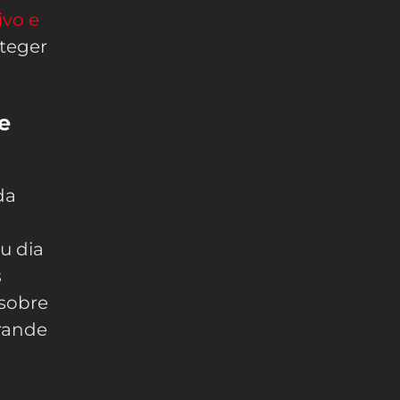
ivo e
teger
e
da
u dia
s
 sobre
grande