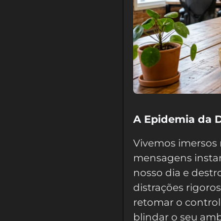
A Epidemia da D
Vivemos imersos 
mensagens instan
nosso dia e dest
distrações rigoro
retomar o control
blindar o seu amb