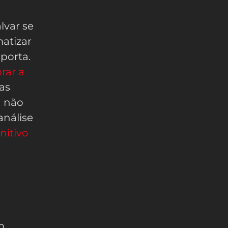
lvar se
matizar
mporta.
rar a
 as
a não
análise
nitivo
m