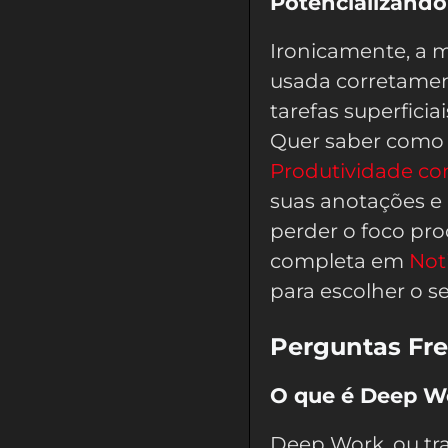
Potencializando
Ironicamente, a m
usada corretament
tarefas superfici
Quer saber como 
Produtividade com
suas anotações e 
perder o foco pro
completa em
Not
para escolher o s
Perguntas Fr
O que é Deep W
Deep Work, ou tr