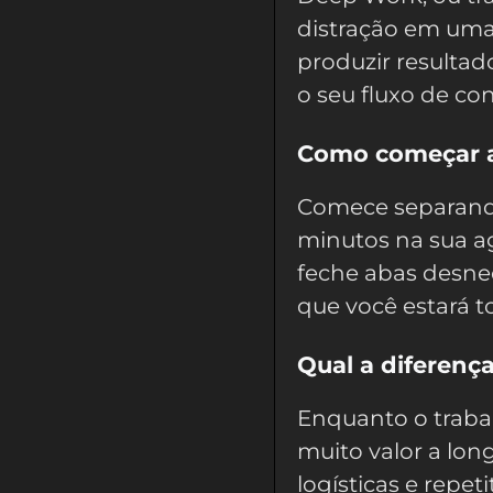
distração em uma
produzir resulta
o seu fluxo de co
Como começar a 
Comece separando
minutos na sua ag
feche abas desne
que você estará t
Qual a diferença
Enquanto o trabal
muito valor a long
logísticas e repe