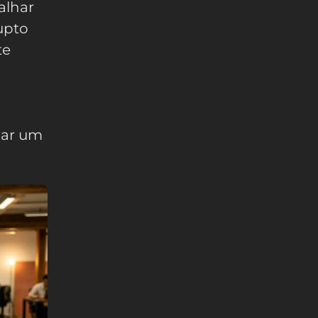
alhar
upto
te
iar um