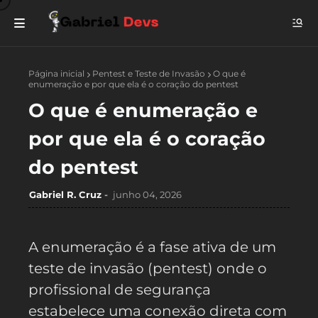
Página inicial
Pentest e Teste de Invasão
O que é
enumeração e por que ela é o coração do pentest
O que é enumeração e
por que ela é o coração
do pentest
Gabriel R. Cruz
junho 04, 2026
A enumeração é a fase ativa de um
teste de invasão (pentest) onde o
profissional de segurança
estabelece uma conexão direta com