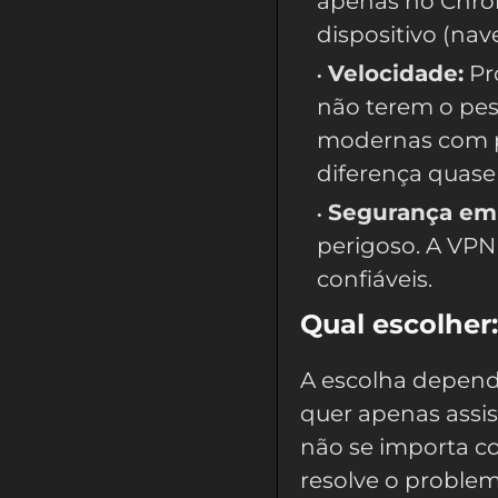
apenas no Chrom
dispositivo (nav
Velocidade:
Pr
não terem o pes
modernas com p
diferença quase 
Segurança em 
perigoso. A VPN
confiáveis.
Qual escolher
A escolha depend
quer apenas assis
não se importa c
resolve o proble