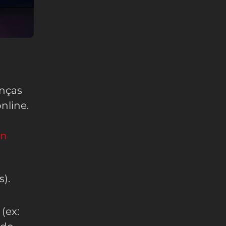
enças
nline.
on
).
(ex: