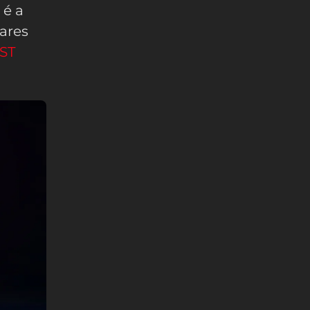
 é a
ares
ST