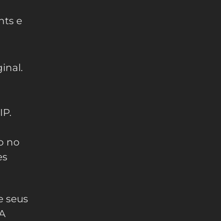
nts e
inal.
IP.
o no
es
e seus
 A