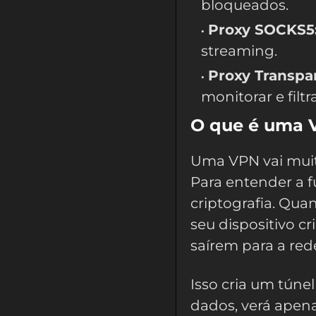
bloqueados.
Proxy SOCKS5
streaming.
Proxy Transpa
monitorar e filtr
O que é uma V
Uma VPN vai muit
Para entender a 
criptografia. Qua
seu dispositivo c
saírem para a red
Isso cria um tún
dados, verá apen