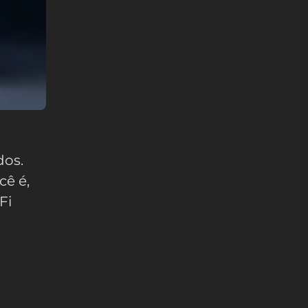
dos.
cê é,
Fi