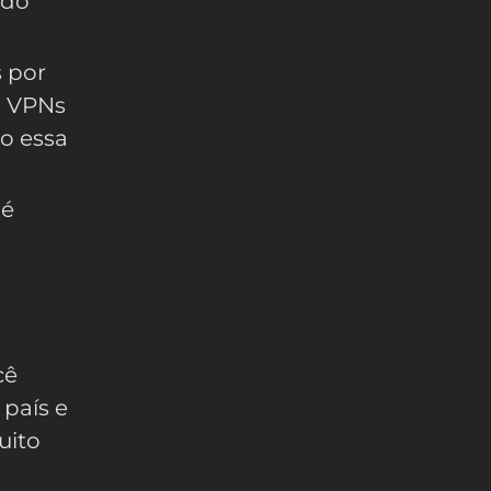
 do
s por
a VPNs
o essa
 é
cê
país e
uito