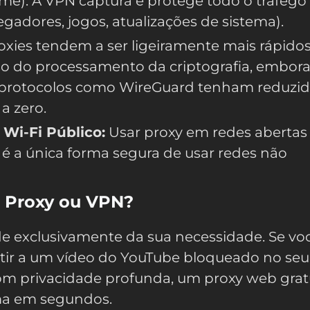
e). A VPN captura e protege todo o tráfego
egadores, jogos, atualizações de sistema).
oxies tendem a ser ligeiramente mais rápido
o do processamento da criptografia, embor
rotocolos como WireGuard tenham reduzid
a zero.
Wi-Fi Público:
Usar proxy em redes abertas
 é a única forma segura de usar redes não
: Proxy ou VPN?
e exclusivamente da sua necessidade. Se vo
tir a um vídeo do YouTube bloqueado no seu 
om privacidade profunda, um proxy web grat
ma em segundos.