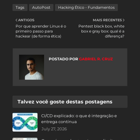
Tags
AutoPost
Hacking Ético - Fundamentos
ANTIGOS
MAIS RECENTES
Por que aprender Linux é o
Pentest black box, white
primeiro passo para
box e gray box: qual é a
hackear (de forma ética)
diferença?
POSTADO POR
GABRIEL R. CRUZ
Talvez você goste destas postagens
CI/CD explicado: o que é integração e
entrega contínua
July 27, 2026