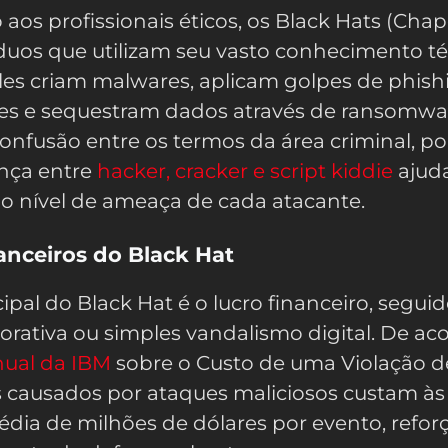
 aos profissionais éticos, os Black Hats (Cha
íduos que utilizam seu vasto conhecimento t
 Eles criam malwares, aplicam golpes de phish
es e sequestram dados através de ransomwar
fusão entre os termos da área criminal, por
ença entre
hacker, cracker e script kiddie
ajud
r o nível de ameaça de cada atacante.
anceiros do Black Hat
ipal do Black Hat é o lucro financeiro, segui
rativa ou simples vandalismo digital. De ac
anual da IBM
sobre o Custo de uma Violação d
s causados por ataques maliciosos custam às
ia de milhões de dólares por evento, refo