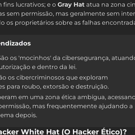
fins lucrativos; e o
Gray Hat
atua na zona ci
as sem permissão, mas geralmente sem inte
do os proprietários sobre as falhas encontrad
endizados
ão os 'mocinhos' da cibersegurança, atuand
orização e dentro da lei.
ão os cibercriminosos que exploram
es para roubo, extorsão e destruição.
eram em uma zona ética ambígua, acessan
permissão, mas frequentemente ajudando a
blema depois.
cker White Hat (O Hacker Ético)?