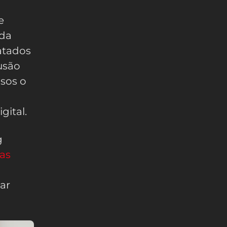
e
 da
ratados
rusão
osos o
gital.
g
as
ar