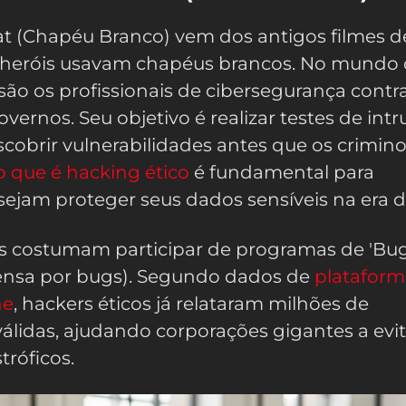
t (Chapéu Branco) vem dos antigos filmes d
s heróis usavam chapéus brancos. No mundo
 são os profissionais de cibersegurança cont
vernos. Seu objetivo é realizar testes de int
scobrir vulnerabilidades antes que os crimin
o que é hacking ético
é fundamental para
jam proteger seus dados sensíveis na era di
tas costumam participar de programas de 'Bu
ensa por bugs). Segundo dados de
plataform
ne
, hackers éticos já relataram milhões de
válidas, ajudando corporações gigantes a evit
róficos.