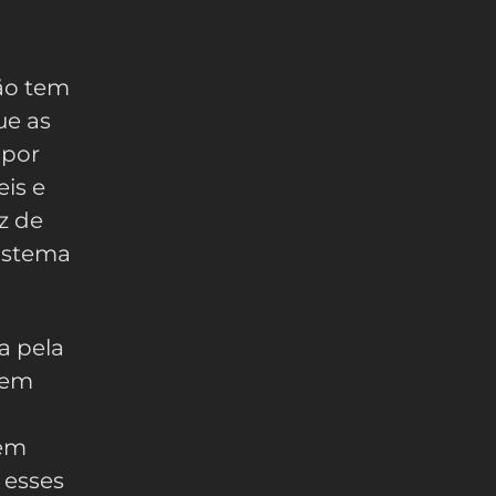
não tem
ue as
 por
is e
z de
sistema
a pela
 sem
em
 esses