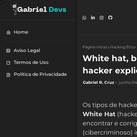
Home
Página inicial
Hacking Ético
Aviso Legal
White hat, b
Termos de Uso
hacker expl
Política de Privacidade
Gabriel R. Cruz
junho 04
Os tipos de hacke
White Hat
(hacke
encontrar e corri
(cibercriminoso) 