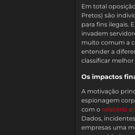
Em total oposição
Pretos) são indiv
para fins ilegais.
invadem servidor
muito comum a con
entender a difer
classificar melho
Os impactos fin
A motivação princ
espionagem corpo
com o
relatório 
Dados, incidente
empresas uma méd