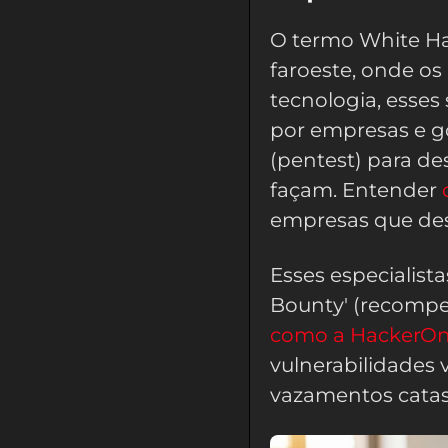
O termo White Ha
faroeste, onde o
tecnologia, esses
por empresas e go
(pentest) para de
façam. Entender
empresas que dese
Esses especialis
Bounty' (recomp
como a HackerO
vulnerabilidades 
vazamentos catast