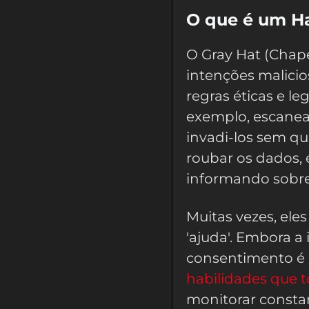
O que é um Ha
O Gray Hat (Chapé
intenções malici
regras éticas e le
exemplo, escanear
invadi-los sem qu
roubar os dados, 
informando sobre 
Muitas vezes, el
'ajuda'. Embora a 
consentimento é c
habilidades que t
monitorar consta