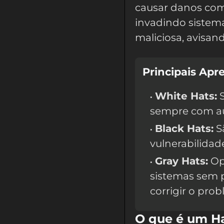
causar danos com 
invadindo sistem
maliciosa, avisan
Principais Apr
White Hats:
S
sempre com aut
Black Hats:
S
vulnerabilidad
Gray Hats:
Op
sistemas sem 
corrigir o pro
O que é um Ha