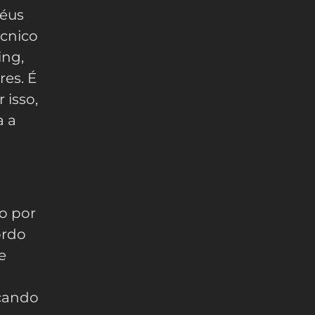
péus
écnico
ing,
es. É
 isso,
a a
do por
ordo
e
rçando