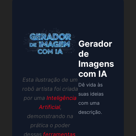
Gerador
de
Imagens
com IA
Esta ilustração de um
Dê vida às
robô artista foi criada
suas ideias
por uma
Inteligência
com uma
Artificial
,
descrição.
demonstrando na
prática o poder
dessas
ferramentas
.