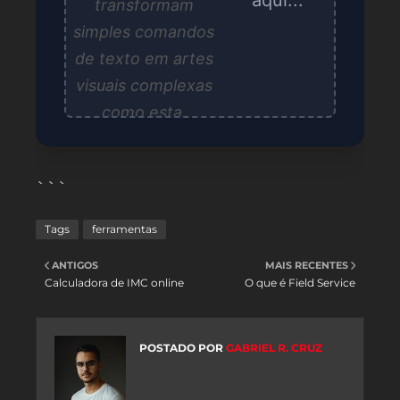
transformam
simples comandos
de texto em artes
visuais complexas
como esta.
```
Tags
ferramentas
ANTIGOS
MAIS RECENTES
Calculadora de IMC online
O que é Field Service
POSTADO POR
GABRIEL R. CRUZ