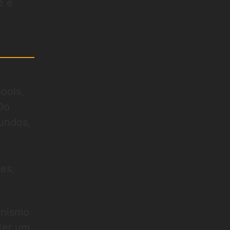
e e
ools,
Do
undos,
es,
anismo
bter um