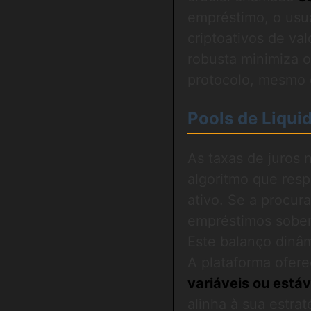
empréstimo, o usuá
criptoativos de va
robusta minimiza o
protocolo, mesmo 
Pools de Liqui
As taxas de juros 
algoritmo que res
ativo. Se a procur
empréstimos sobem
Este balanço dinâ
A plataforma ofer
variáveis ou estáv
alinha à sua estrat