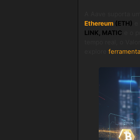
A Aave suporta um
Ethereum
(ETH)
e 
LINK, MATIC
e o p
tempo real, o Valor
explore
ferrament