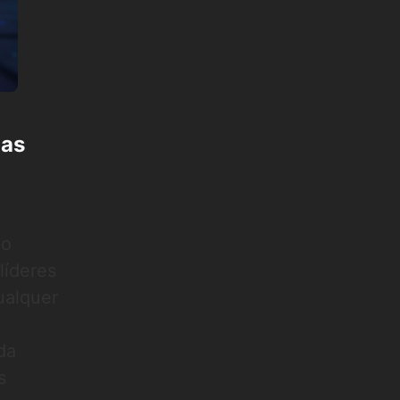
das
do
líderes
ualquer
da
s