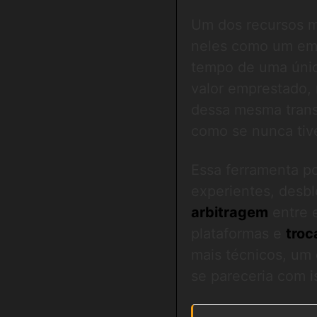
Um dos recursos m
neles como um emp
tempo de uma únic
valor emprestado,
dessa mesma transa
como se nunca tiv
Essa ferramenta p
experientes, desb
arbitragem
entre 
plataformas e
troc
mais técnicos, um
se pareceria com i