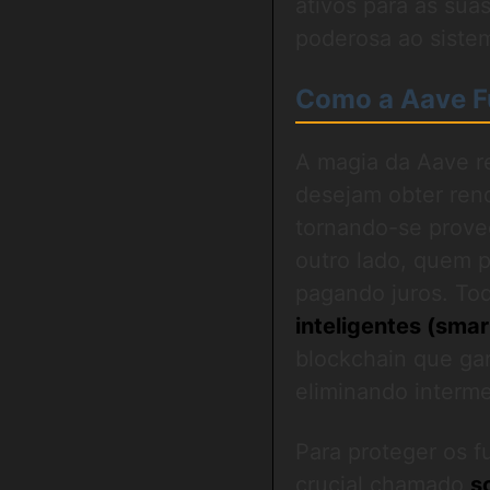
ativos para as sua
poderosa ao sistem
Como a Aave F
A magia da Aave r
desejam obter rend
tornando-se prove
outro lado, quem 
pagando juros. To
inteligentes (smar
blockchain que ga
eliminando interme
Para proteger os 
crucial chamado
s