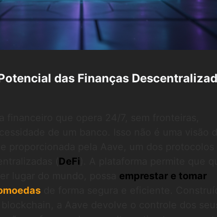
Potencial das Finanças Descentraliza
 financeiro que opera 24/7, sem fronteiras,
ecessidade de um banco. Isso não é uma visão 
ade proporcionada pela Aave, um dos protocolos 
ntralizadas (
DeFi
). A plataforma permite que q
er lugar do mundo, possa
emprestar e tomar
tomoedas
de forma segura e eficiente. Construí
 blockchain, a Aave devolve o controle dos seu