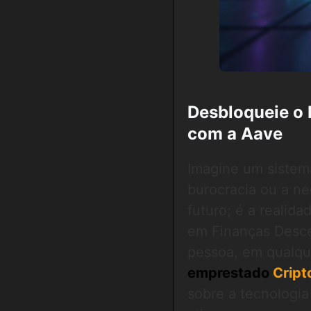
Desbloqueie o 
com a Aave
Imagine um sistema
burocracia ou a n
futuro; é a realid
em Finanças Desce
pessoa, em qualqu
emprestado
Crip
sobre a tecnologia