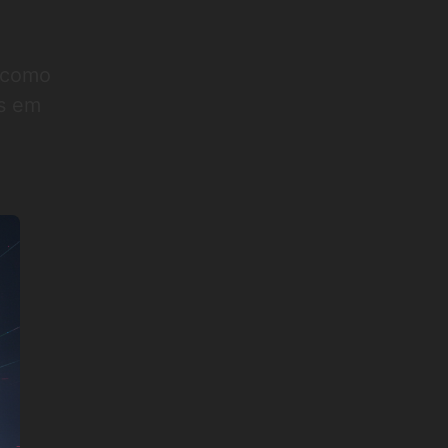
s como
os em