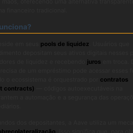
s mãos, oferecendo uma alternativa transparent
a financeiro tradicional.
unciona?
eside em seus
pools de liquidez
. Usuários que
imento depositam seus ativos digitais nesses p
dores de liquidez e recebendo
juros
em troca. 
precisa de um empréstimo pode acessar esses f
do o ecossistema é orquestrado por
contratos
t contracts)
— códigos autoexecutáveis na
rantem a automação e a segurança das operaçõ
diários.
fundos dos depositantes, a Aave utiliza um mec
obrecolateralização
. Isso significa que, para o