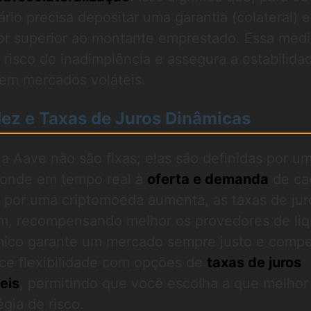
rio precisa depositar uma garantia (colateral) 
lor superior ao montante emprestado. Essa med
 risco de inadimplência e assegura a estabilida
em mercados voláteis.
dez e Taxas de Juros Dinâmicas
na Aave não são fixas; elas são definidas por u
ponde em tempo real à
oferta e demanda
de ca
a por uma criptomoeda aumenta, as taxas de jur
, recompensando melhor os provedores de liq
mico garante um mercado sempre justo e compet
ece flexibilidade com opções de
taxas de juros
eis
, permitindo que você escolha a que melhor
égia de risco.