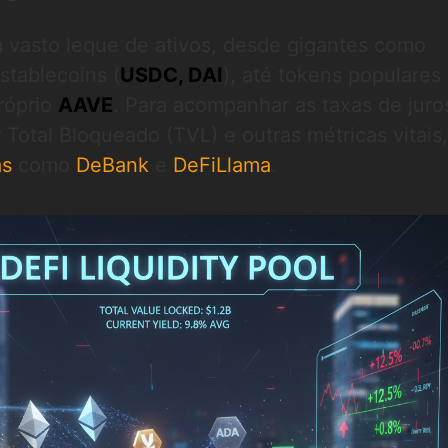
 vasto leque de ativos, desde gigantes como
stablecoins (
USDC, DAI
), até tokens populare
róprio
AAVE
. Para acompanhar as taxas de jur
 Total Bloqueado (TVL) e outras métricas vitais,
as
como
DeBank
e
DeFiLlama
.