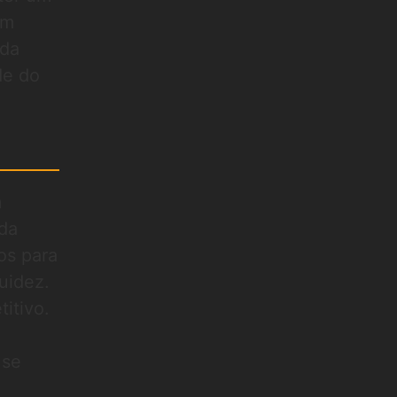
em
ida
de do
m
da
os para
uidez.
itivo.
 se