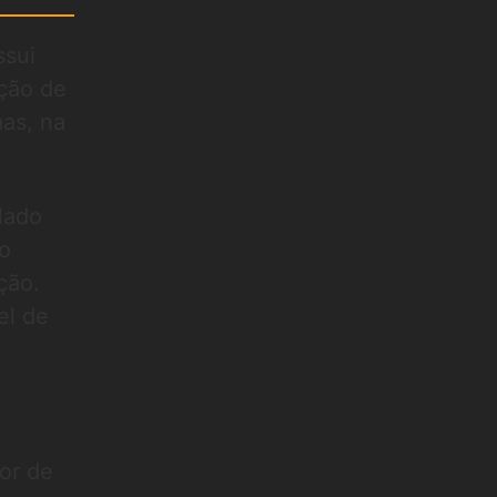
ssui
ção de
mas, na
lado
do
ção.
el de
lor de