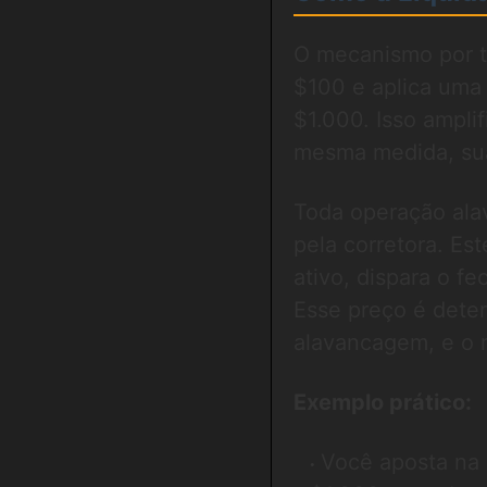
O mecanismo por t
$100 e aplica uma
$1.000. Isso ampli
mesma medida, su
Toda operação al
pela corretora. Est
ativo, dispara o f
Esse preço é dete
alavancagem, e o 
Exemplo prático:
Você aposta na a