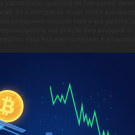
se capital inicial, que você de fato possui, serv
eral
). Se o mercado se mover contra sua opera
das ameaçarem consumir toda a sua garantia, a
mpulsoriamente sua posição para assegurar o
éstimo. Esse fechamento forçado é a liquidaç