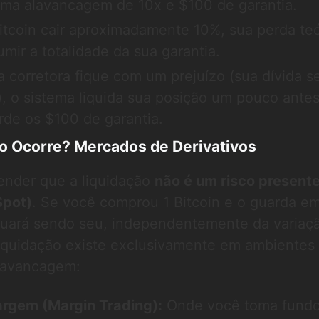
ma alavancagem de 10x e $100 de garantia.
itcoin cair aproximadamente 10%, sua perda teó
mir a totalidade da sua garantia.
a corretora fique com um prejuízo (sua dívida s
a), o sistema liquida sua posição um pouco ante
rde os $100 de garantia.
o Ocorre? Mercados de Derivativos
ender que a liquidação
não é um risco present
Spot)
. Se você comprou 1 Bitcoin e o guarda e
inuará sendo seu, independentemente da variaç
liquidação existe exclusivamente em ambientes
lavancagem:
rgem (Margin Trading):
Onde você toma fund