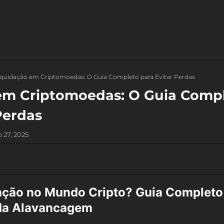
iquidação em Criptomoedas: O Guia Completo para Evitar Perdas
em Criptomoedas: O Guia Comp
Perdas
 27, 2025
dação no Mundo Cripto? Guia Completo
 da Alavancagem