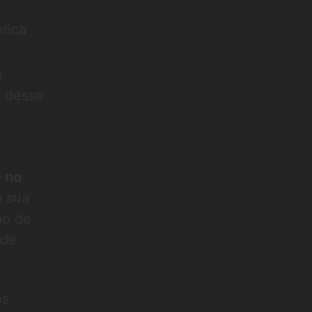
rica
e
s desse
e no
m sua
ão de
 de
os