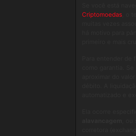
Se você está nave
Criptomoedas
, o 
muitas vezes assoc
há motivo para pân
primeiro e mais cr
Para entender de f
como garantia. Se 
aproximar do valor
débito. A liquidaç
automatizado e e
Ela ocorre especif
alavancagem
, ou
corretora (exchang