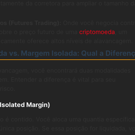
tamente da corretora para ampliar o tamanho d
os (Futures Trading):
Onde você negocia contr
obre o preço futuro de uma
criptomoeda
, um
icamente oferece altos níveis de alavancagem.
 vs. Margem Isolada: Qual a Diferen
vancagem, você encontrará duas modalidades
em. Entender a diferença é vital para seu
risco.
Isolated Margin)
o é contido. Você aloca uma quantia específica
única posição. Se essa posição for liquidada, v