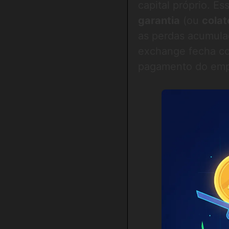
capital próprio. Es
garantia
(ou
colat
as perdas acumula
exchange fecha co
pagamento do empr