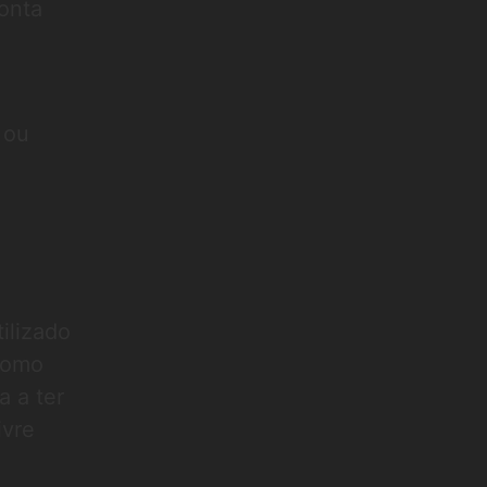
conta
 ou
ilizado
 como
 a ter
ivre