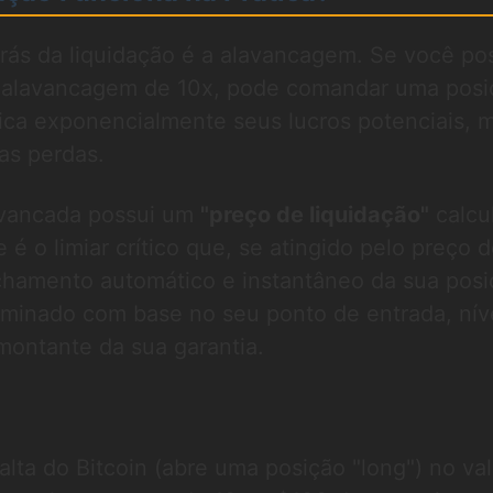
rás da liquidação é a alavancagem. Se você po
 alavancagem de 10x, pode comandar uma posi
fica exponencialmente seus lucros potenciais, 
as perdas.
avancada possui um
"preço de liquidação"
calcu
e é o limiar crítico que, se atingido pelo preço 
echamento automático e instantâneo da sua posi
rminado com base no seu ponto de entrada, nív
montante da sua garantia.
lta do Bitcoin (abre uma posição "long") no va