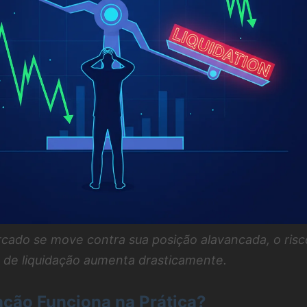
ado se move contra sua posição alavancada, o risc
de liquidação aumenta drasticamente.
ção Funciona na Prática?