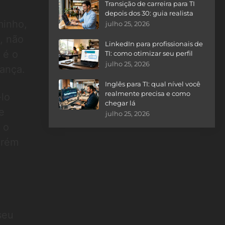
Transição de carreira para TI
depois dos 30: guia realista
minho,
julho 25, 2026
, não
LinkedIn para profissionais de
 é o
TI: como otimizar seu perfil
julho 25, 2026
rança.
Inglês para TI: qual nível você
realmente precisa e como
-lo
chegar lá
e
julho 25, 2026
 o
orém
seu