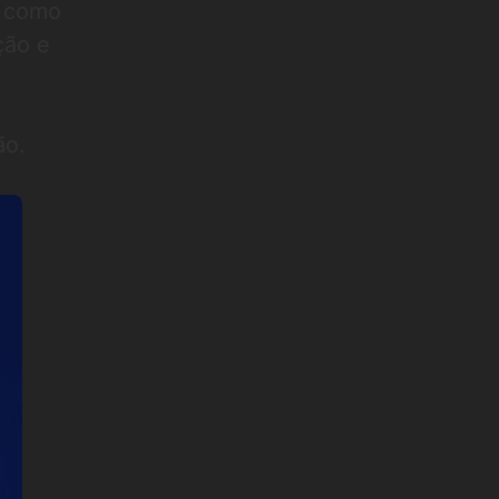
e como
ção e
ão.