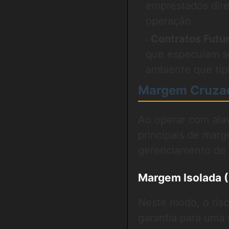
emprestados dire
operação.
Contratos Futur
que especulam s
ambiente que tip
Margem Cruzada
Ao operar com ala
principais de marg
gerenciamento de 
Margem Isolada (
Neste modo, o risc
garantia para uma 