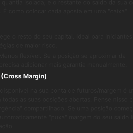
quantia isolada, e o restante do saldo da sua 
. É como colocar cada aposta em uma "caixa"
.
ege o resto do seu capital. Ideal para iniciantes
tégias de maior risco.
enos flexível. Se a posição se aproximar da
 precisa adicionar mais garantia manualmente.
(Cross Margin)
 disponível na sua conta de futuros/margem é ut
a todas as suas posições abertas. Pense nisso
gência" compartilhado. Se uma posição começa
 automaticamente "puxa" margem do seu saldo l
dação.