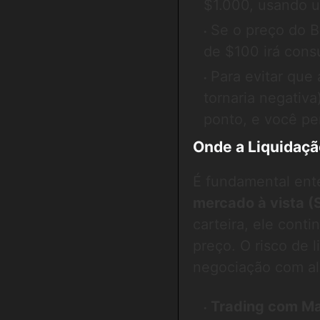
$1.000, usando u
Se o preço do B
de $100 irá consu
Para evitar que 
tornaria negativ
ponto, e você pe
Onde a Liquidaçã
É fundamental ent
mercado à vista (
carteira, ele cont
preço. O risco de 
negociação com a
Trading com Ma