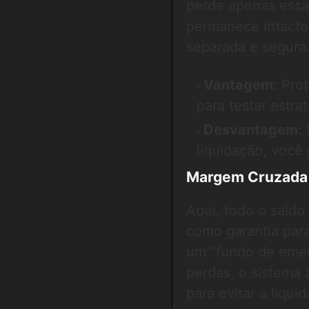
perde apenas essa 
permanece intacto
separada e segura
Vantagem:
Prot
para testar estra
Desvantagem:
M
liquidação, você
Margem Cruzada 
Aqui, todo o saldo
como garantia par
um "fundo de emer
perdas, o sistema
para evitar a liqui