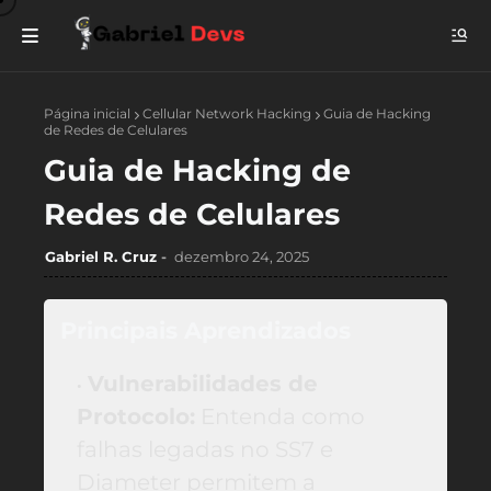
Página inicial
Cellular Network Hacking
Guia de Hacking
de Redes de Celulares
Guia de Hacking de
Redes de Celulares
Gabriel R. Cruz
dezembro 24, 2025
Principais Aprendizados
Vulnerabilidades de
Protocolo:
Entenda como
falhas legadas no SS7 e
Diameter permitem a