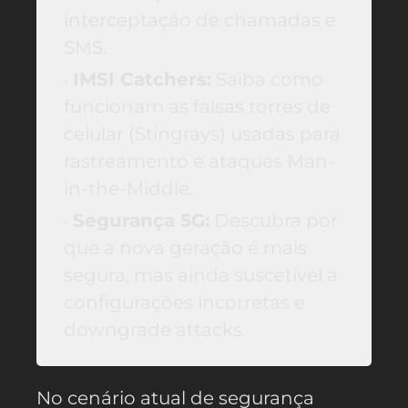
interceptação de chamadas e
SMS.
IMSI Catchers:
Saiba como
funcionam as falsas torres de
celular (Stingrays) usadas para
rastreamento e ataques Man-
in-the-Middle.
Segurança 5G:
Descubra por
que a nova geração é mais
segura, mas ainda suscetível a
configurações incorretas e
downgrade attacks.
No cenário atual de segurança