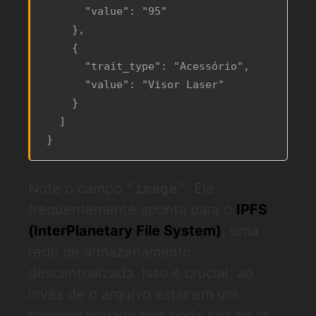
      "value": "95"

    },

    {

      "trait_type": "Acessório",

      "value": "Visor Laser"

    }

  ]

}
Note o campo
"image"
. Ele
frequentemente aponta para o
IPFS
(InterPlanetary File System)
, uma
rede de armazenamento
descentralizada. Isso é crucial: ao
invés de o arquivo estar em um
servidor privado que pode sair do ar,