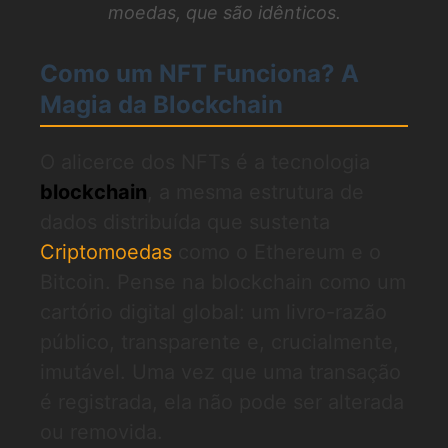
moedas, que são idênticos.
Como um NFT Funciona? A
Magia da Blockchain
O alicerce dos NFTs é a tecnologia
blockchain
, a mesma estrutura de
dados distribuída que sustenta
Criptomoedas
como o Ethereum e o
Bitcoin. Pense na blockchain como um
cartório digital global: um livro-razão
público, transparente e, crucialmente,
imutável. Uma vez que uma transação
é registrada, ela não pode ser alterada
ou removida.