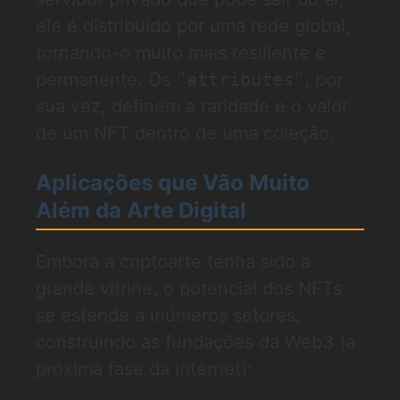
ele é distribuído por uma rede global,
tornando-o muito mais resiliente e
permanente. Os
"attributes"
, por
sua vez, definem a raridade e o valor
de um NFT dentro de uma coleção.
Aplicações que Vão Muito
Além da Arte Digital
Embora a criptoarte tenha sido a
grande vitrine, o potencial dos NFTs
se estende a inúmeros setores,
construindo as fundações da Web3 (a
próxima fase da internet):