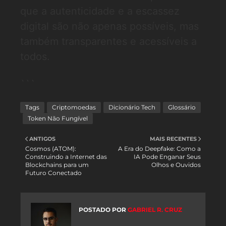
que a autenticidade e a escassez
digital são não apenas possíveis, mas
também transparentes e acessíveis a
todos.
```
Tags
Criptomoedas
Dicionário Tech
Glossário
Token Não Fungível
ANTIGOS
MAIS RECENTES
Cosmos (ATOM):
A Era do Deepfake: Como a
Construindo a Internet das
IA Pode Enganar Seus
Blockchains para um
Olhos e Ouvidos
Futuro Conectado
POSTADO POR
GABRIEL R. CRUZ