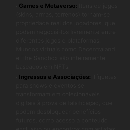
Games e Metaverso:
Itens de jogos
(skins, armas, terrenos) tornam-se
propriedade real dos jogadores, que
podem negociá-los livremente entre
diferentes jogos e plataformas.
Mundos virtuais como Decentraland
e The Sandbox são inteiramente
baseados em NFTs.
Ingressos e Associações:
Tíquetes
para shows e eventos se
transformam em colecionáveis
digitais à prova de falsificação, que
podem desbloquear benefícios
futuros, como acesso a conteúdo
exclusivo ou encontros com artistas.