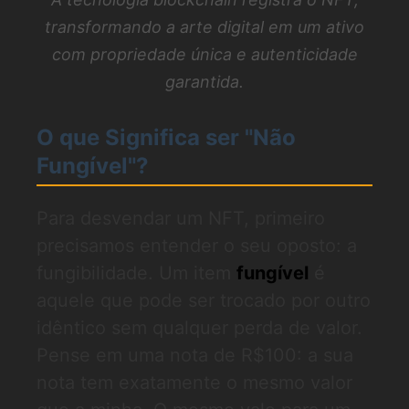
transformando a arte digital em um ativo
com propriedade única e autenticidade
garantida.
O que Significa ser "Não
Fungível"?
Para desvendar um NFT, primeiro
precisamos entender o seu oposto: a
fungibilidade. Um item
fungível
é
aquele que pode ser trocado por outro
idêntico sem qualquer perda de valor.
Pense em uma nota de R$100: a sua
nota tem exatamente o mesmo valor