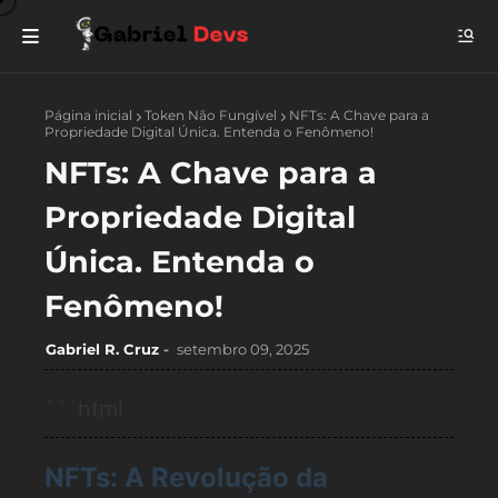
Página inicial
Token Não Fungível
NFTs: A Chave para a
Propriedade Digital Única. Entenda o Fenômeno!
NFTs: A Chave para a
Propriedade Digital
Única. Entenda o
Fenômeno!
Gabriel R. Cruz
setembro 09, 2025
```html
NFTs: A Revolução da