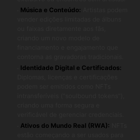
Música e Conteúdo:
Artistas podem
vender edições limitadas de álbuns
ou faixas diretamente aos fãs,
criando um novo modelo de
financiamento e engajamento que
contorna as gravadoras tradicionais.
Identidade Digital e Certificados:
Diplomas, licenças e certificações
podem ser emitidos como NFTs
intransferíveis ("soulbound tokens"),
criando uma forma segura e
verificável de gerenciar credenciais.
Ativos do Mundo Real (RWA):
NFTs
estão começando a ser usados para