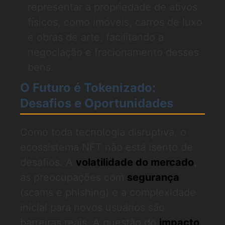
representar a propriedade de ativos
físicos, como imóveis, carros de luxo
e obras de arte, facilitando a
negociação e fracionamento desses
bens.
O Futuro é Tokenizado:
Desafios e Oportunidades
Como toda tecnologia disruptiva, o
ecossistema NFT não está isento de
desafios. A
volatilidade do mercado
,
as preocupações com
segurança
(scams e phishing) e a complexidade
inicial para novos usuários são
barreiras reais. A questão do
impacto