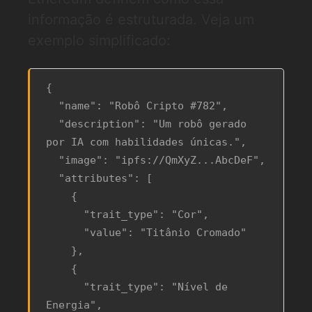
informação é estruturada. Veja um
exemplo simplificado:
{

  "name": "Robô Cripto #782",

  "description": "Um robô gerado 
por IA com habilidades únicas.",

  "image": "ipfs://QmXyZ...AbcDeF",

  "attributes": [

    {

      "trait_type": "Cor",

      "value": "Titânio Cromado"

    },

    {

      "trait_type": "Nível de 
Energia",
