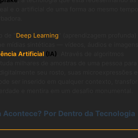
pfake
, a tecnologia que está redesenhando as
 real e o artificial de uma forma ao mesmo temp
rbadora.
o de "
Deep Learning
" (aprendizagem profunda)
fine mídias sintéticas — vídeos, áudios e imagen
gência Artificial
(IA)
. Através de algoritmos
studa milhares de amostras de uma pessoa para
 digitalmente seu rosto, suas microexpressões e
ode ser inserido em qualquer contexto, transf
 verdade e mentira em um desafio monumental.
 Acontece? Por Dentro da Tecnologia