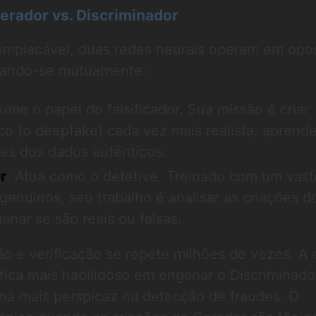
Gerador vs. Discriminador
implacável, duas redes neurais operam em opo
rando-se mutuamente:
ume o papel do falsificador. Sua missão é criar
co (o deepfake) cada vez mais realista, aprend
ões dos dados autênticos.
r
: Atua como o detetive. Treinado com um vast
enuínos, seu trabalho é analisar as criações d
inar se são reais ou falsas.
ção e verificação se repete milhões de vezes. A
fica mais habilidoso em enganar o Discriminado
rna mais perspicaz na detecção de fraudes. O