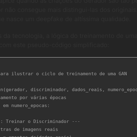
ápice quando as criações do Gerador são tão pe
r não consegue mais distingui-las dos originais
 nasce um deepfake de altíssima qualidade.
s da tecnologia, a lógica do treinamento de u
 com este pseudo-código simplificado:
ara ilustrar o ciclo de treinamento de uma GAN

n(gerador, discriminador, dados_reais, numero_epoc