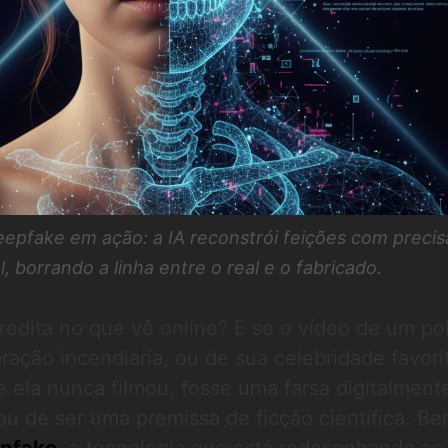
eepfake em ação: a IA reconstrói feições com preci
al, borrando a linha entre o real e o fabricado.
edita no que vê online? E se o vídeo de um pol
ação incendiária, ou de sua celebridade favor
ela nunca filmou, fosse uma farsa digitalment
xou de ser uma premissa de ficção científica. B