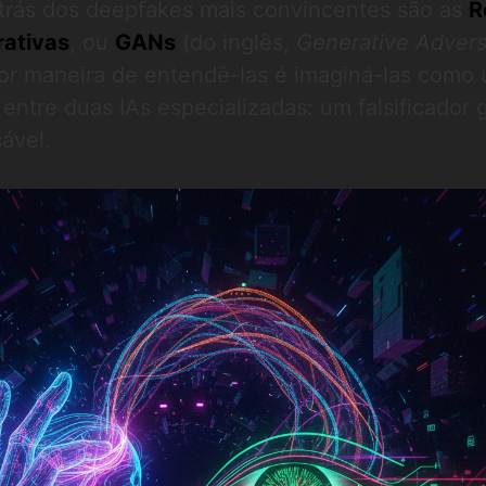
 trás dos deepfakes mais convincentes são as
R
rativas
, ou
GANs
(do inglês,
Generative Advers
hor maneira de entendê-las é imaginá-las como
 entre duas IAs especializadas: um falsificador 
ável.