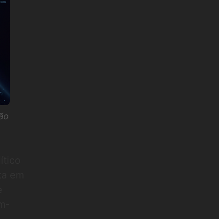
são
ítico
ita em
e
em-