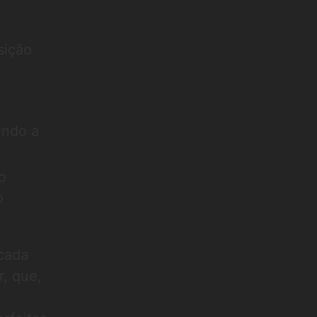
sição
endo a
o
o
 cada
r, que,