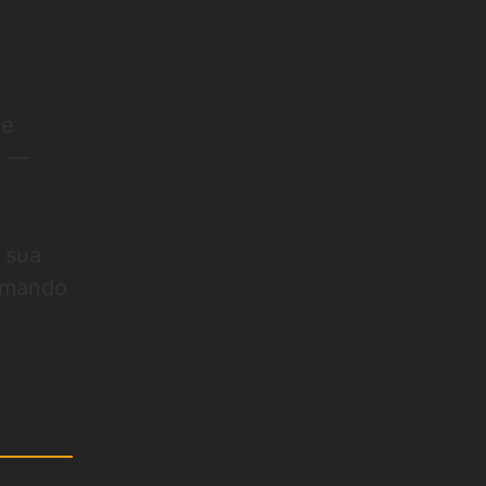
o
 e
s —
 sua
ormando