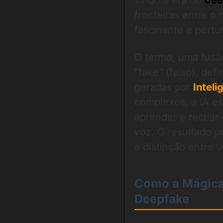
vindo à era do
dee
fronteiras entre o
fascinante e pertu
O termo, uma fusã
"fake" (falso), de
geradas por
Inteli
complexos, a IA e
aprender e recriar
voz. O resultado p
a distinção entre
Como a Mágica
Deepfake