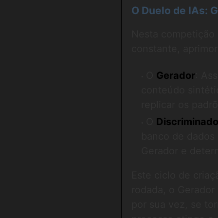
O Duelo de IAs: 
Nesta competição 
constante, aprimo
O
Gerador
: Ass
conteúdo sintéti
replicar os padr
O
Discriminado
banco de dados g
Gerador e determ
Este ciclo de cria
rodada, o Gerador 
por sua vez, se to