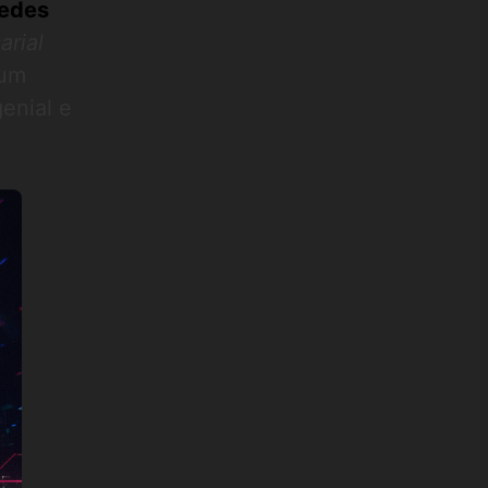
edes
arial
 um
genial e