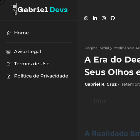
Home
Página inicial
Inteligência Art
Aviso Legal
A Era do De
Termos de Uso
Seus Olhos 
Política de Privacidade
Gabriel R. Cruz
setembro
```html
A Realidade S