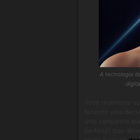
A tecnologia d
digit
Você realmente acr
fazendo uma declar
uma campanha que 
perfeita? Isso dei