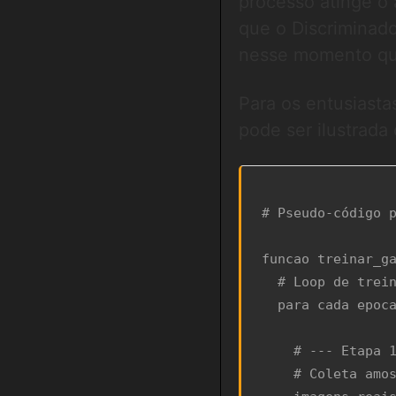
processo atinge o 
que o Discriminado
nesse momento que
Para os entusiasta
pode ser ilustrada
# Pseudo-código p
funcao treinar_ga
  # Loop de treinamento por várias épocas

  para cada epoca em numero_epocas:

    # --- Etapa 1: Treinar o Discriminador ---

    # Coleta amostras de imagens reais
