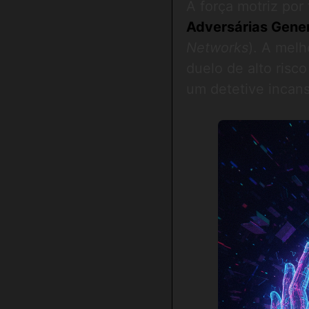
A força motriz por
Adversárias Gene
Networks
). A mel
duelo de alto risco
um detetive incans