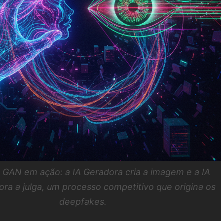
GAN em ação: a IA Geradora cria a imagem e a IA
ora a julga, um processo competitivo que origina os
deepfakes.