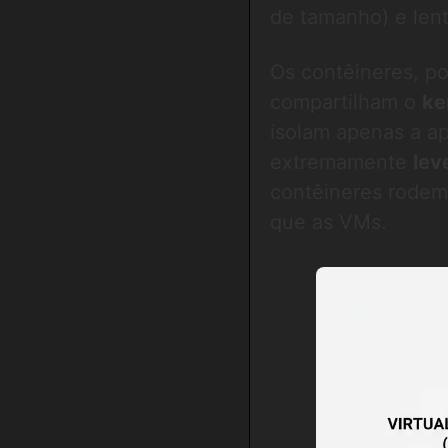
de tamanho) e lenta
Os contêineres, po
compartilham o
ke
isolam apenas a ap
extremamente
lev
contêineres rodem
que as VMs.