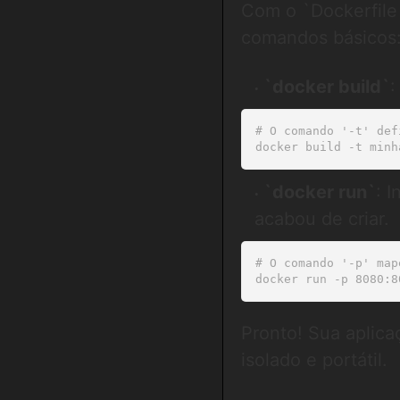
Com o `Dockerfile`
comandos básicos
`docker build`
:
# O comando '-t' def
`docker run`
: 
acabou de criar.
# O comando '-p' map
Pronto! Sua aplic
isolado e portátil.