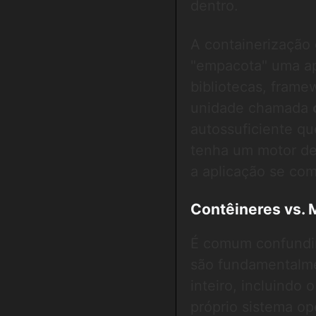
dentro.
A containerização 
"empacota" uma a
bibliotecas, fram
unidade chamada
autossuficiente q
tenha um motor de
a aplicação se com
Contêineres vs. 
É comum confundir
são fundamentalm
inteiro, incluindo
próprio sistema op