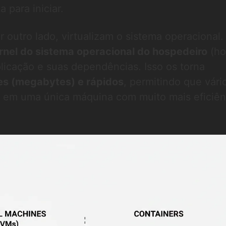
 para iniciar.
r outro lado, virtualizam o sistema operacional.
rnel do sistema operacional do hospedeiro
(ho
licação e suas dependências. Isso os torna
es (megabytes) e rápidos
, permitindo que vári
 em uma única máquina com muito mais eficiên