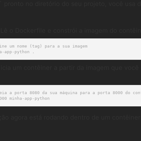
 pronto no diretório do seu projeto, você usa d
:
 Lê o Dockerfile e constrói a imagem do contêin
ine um nome (tag) para a sua imagem

Inicia um contêiner a partir da imagem que você
eia a porta 8080 da sua máquina para a porta 8000 do cont
ação agora está rodando dentro de um contêiner