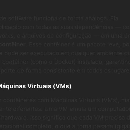
de software funciona de forma análoga. Ela
plicação com todas as suas dependências — c
eworks, e arquivos de configuração — em uma ú
contêiner
. Esse contêiner é um pacote leve, por
ue pode ser executado em qualquer ambiente q
 contêiner (como o Docker) instalado, garantin
porte de forma consistente em todos os lugare
Máquinas Virtuais (VMs)
 contêineres com Máquinas Virtuais (VMs), ma
ente diferentes. Uma VM emula um computado
 o hardware. Isso significa que cada VM precisa 
eracional completo, o que a torna pesada (giga