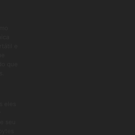
omo
nica
tátil e
ue
do que
s.
s eles
r
de seu
bytes