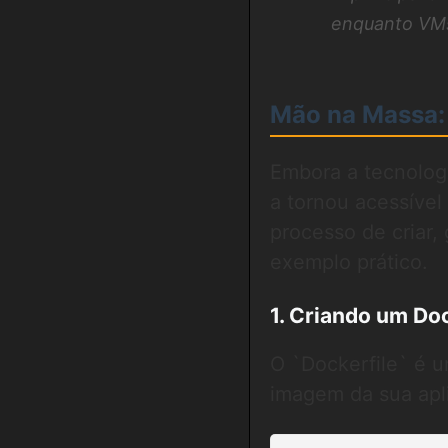
enquanto VMs
Mão na Massa:
Embora a tecnologi
a tornou acessível
processo de criar,
exemplo prático.
1. Criando um Doc
O `Dockerfile` é u
imagem da sua apl