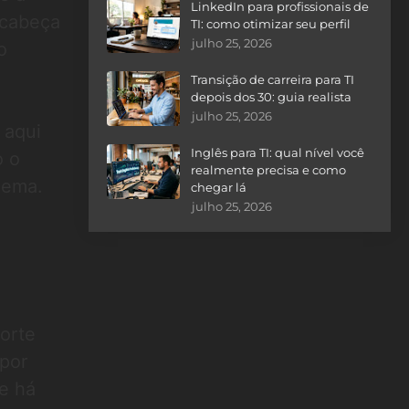
LinkedIn para profissionais de
 cabeça
TI: como otimizar seu perfil
julho 25, 2026
o
Transição de carreira para TI
depois dos 30: guia realista
julho 25, 2026
 aqui
Inglês para TI: qual nível você
o o
realmente precisa e como
lema.
chegar lá
julho 25, 2026
a
orte
 por
e há