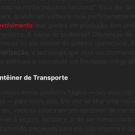
 mas na minha máquina funciona!". Essa dor de
ntece quando um software roda perfeitamente n
nvolvimento
mas quebra em produção, tem uma
 moderna. A causa do problema? Diferenças de
iotecas ou até mesmo do sistema operacional. É
nerização
, a tecnologia que está transformand
e software e colocando um fim nesse antigo di
ntêiner de Transporte
precisa enviar produtos frágeis — um vaso, um
lo — para outro país. Em vez de criar uma caix
a um, você os coloca em um contêiner de transp
iner é seguro, isolado e pode ser transportado
 caminhão preparado para ele, não importa o qu