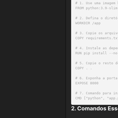
# 1. Use uma imagem 
FROM python:3.9-slim

# 2. Defina o diretó
WORKDIR /app

# 3. Copie os arquiv
COPY requirements.txt
# 4. Instale as depe
RUN pip install --no
# 5. Copie o resto d
COPY . .

# 6. Exponha a porta
EXPOSE 8000

# 7. Comando para in
2. Comandos Esse