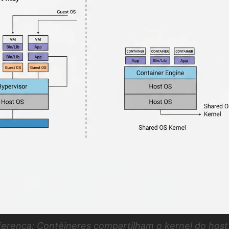
iferença: Contêineres compartilham o kernel do host