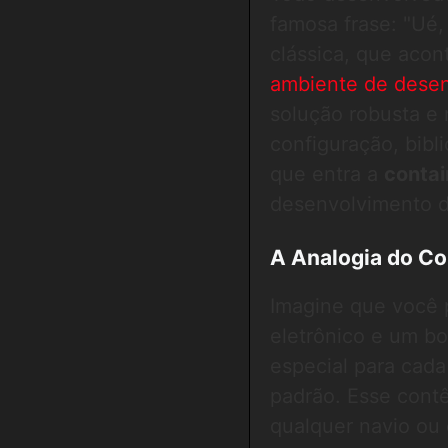
famosa frase: "Ué,
clássica, que aco
ambiente de dese
solução robusta e
configuração, bibl
que entra a
contai
desenvolvimento d
A Analogia do Co
Imagine que você 
eletrônico e um bo
especial para cad
padrão. Esse contê
qualquer navio ou