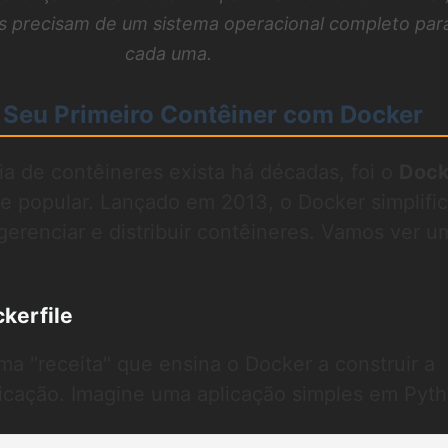
 precisam de um sistema operacional completo par
cada uma.
 Seu Primeiro Contêiner com Docker
a de contêineres exista há décadas, foi o
Dock
 e popular. Lançado em 2013, o Docker simplifi
 gerenciar e distribuir contêineres. Vamos ver u
kerfile
ma "receita" que ensina o Docker a construir a
icação. Imagine uma aplicação simples em Pyth