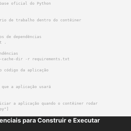
base oficial do Python

rio de trabalho dentro do contêiner

os de dependências

 .

ndências

-cache-dir -r requirements.txt

o código da aplicação

 que a aplicação usará

iciar a aplicação quando o contêiner rodar

nciais para Construir e Executar