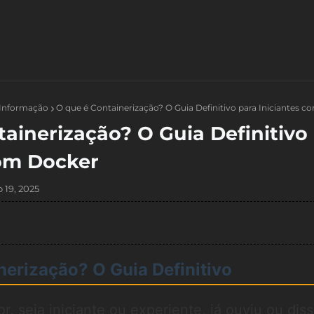
 Informação
O que é Containerização? O Guia Definitivo para Iniciantes 
ainerização? O Guia Definitivo
com Docker
 19, 2025
nerização? O Guia Definitivo
, seja iniciante ou experiente, já ouviu ou diss