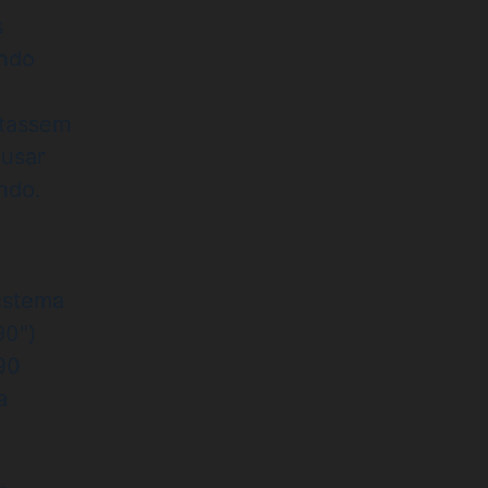
s
ando
etassem
usar
ndo.
sistema
90")
90
a