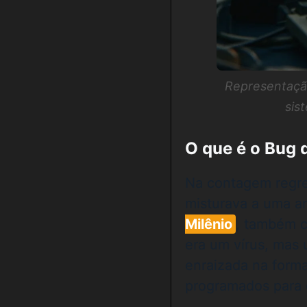
Representação
sis
O que é o Bug 
Na contagem regres
misturava a uma a
Milênio
, também c
era um vírus, mas 
enraizada na form
programados para 