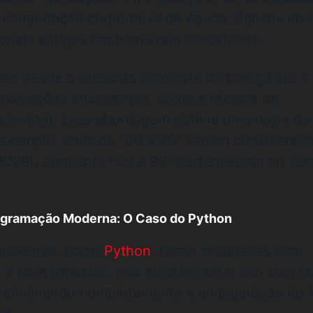
da computação corporativa da época. Bancos de
onais antigos também eram suscetíveis.
am desde a reescrita completa do código até a
correções inteligentes, como a técnica de
ndowing
). Essa abordagem definia uma regra de
 exemplo, anos de "00 a 29" seriam considerad
2029), enquanto "30 a 99" pertenceriam ao séc
ogramação Moderna: O Caso do Python
modernas, como
Python
, foram projetadas com
ta e hora robustas, que armazenam o ano com q
o, eliminando completamente a ambiguidade do 