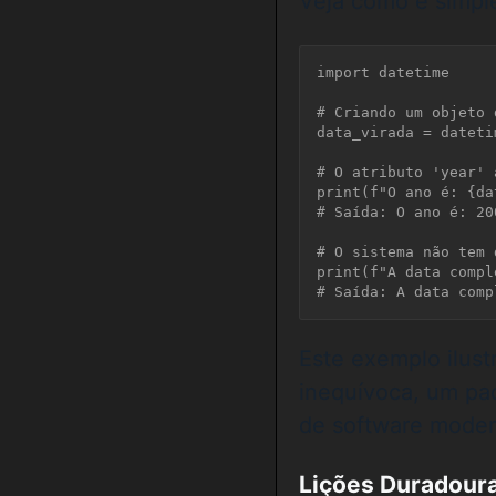
Veja como é simpl
import datetime

# Criando um objeto 
data_virada = dateti
# O atributo 'year' 
print(f"O ano é: {da
# Saída: O ano é: 200
# O sistema não tem 
print(f"A data compl
Este exemplo ilus
inequívoca, um pa
de software moder
Lições Duradoura