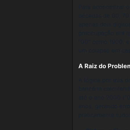
Para economizar o
décadas de 60, 70
apenas dois dígito
preocupação era q
"00" como 1900, e
um colapso em casc
A Raiz do Proble
A lógica por trás 
bancário calculand
até o ano 2000 ("0
anos, gerando erro
praticamente tudo