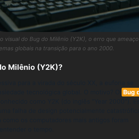
 visual do Bug do Milênio (Y2K), o erro que ameaço
temas globais na transição para o ano 2000.
do Milênio (Y2K)?
siva para a virada do século XX, a euforia se
nsiedade tecnológica global. O motivo? O
Bug 
onhecido como Y2K (do inglês "Year 2000"). E
uma falha de design potencialmente catastrófic
a como os computadores mais antigos foram
entender o tempo.