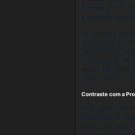
Fortran
, pilares 
e sistemas operaci
As soluções variav
implementação de 
"janelamento" (
wi
interpretação: por
século XXI (2000-
(1930-1999).
Contraste com a Pr
Linguagens mais 
bibliotecas de da
dígitos por padrã