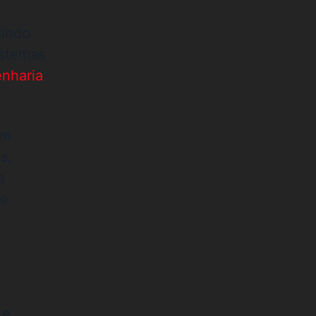
tindo
istemas
nharia
am
s,
a
fe
e