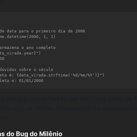
es:
de data para o primeiro dia de 2000

me.datetime(2000, 1, 1)

armazena o ano completo

ta_virada.year}")

0

dúvidas sobre o século

eta é: {data_virada.strftime('%d/%m/%Y')}")

tra como a classe
datetime
manipula datas de 
drão que se tornou fundamental no desenvolvi
no.
s do Bug do Milênio