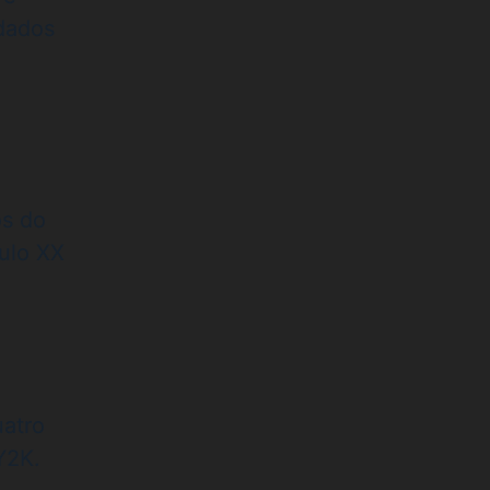
 dados
os do
ulo XX
uatro
Y2K.