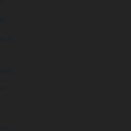
e
de
as de
rande
e
 um
ado,