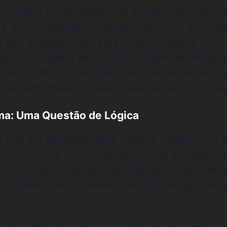
 precioso e caro espaço de armazenamento na
 e 80, programadores representavam o ano us
s (por exemplo, "99" para 1999). A grande
ue, ao chegar o ano 2000, os sistemas interpr
 não 2000. Essa simples confusão ameaçava ca
ata em infraestruturas críticas ao redor do mu
ma: Uma Questão de Lógica
do bug era perigosamente simples. Imagine um 
o os juros de um investimento feito em 1990 ("
0"). O cálculo do período poderia resultar em -
s imprevisíveis. O mesmo princípio se aplicava 
: