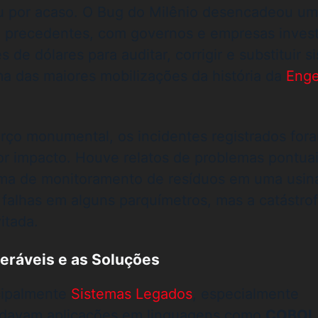
u por acaso. O Bug do Milênio desencadeou um
m precedentes, com governos e empresas inves
 de dólares para auditar, corrigir e substituir s
ma das maiores mobilizações da história da
Enge
rço monumental, os incidentes registrados for
or impacto. Houve relatos de problemas pontuai
ma de monitoramento de resíduos em uma usin
falhas em alguns parquímetros, mas a catástro
itada.
eráveis e as Soluções
cipalmente
Sistemas Legados
, especialmente
odavam aplicações em linguagens como
COBOL