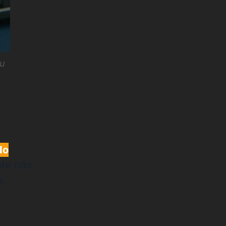
u
do
ste não
a,