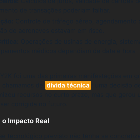
eiros:
Cálculos de juros, validade de cartões d
mento de transações poderiam falhar.
ação:
Controle de tráfego aéreo, agendamento 
ão de aeronaves estavam em risco.
rítica:
Operações de usinas de energia, sistem
uipamentos médicos dependiam de data e hora
 Y2K foi uma das primeiras manifestações em g
je chamamos de
dívida técnica
: uma decisão d
izou recursos no curto prazo, mas que gerou
ser corrigida no futuro.
e o Impacto Real
e tecnológico previsto não tenha se concretiz