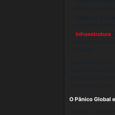
Sistemas Financ
crédito e agenda
Logística e Avi
voos e manutenç
Infraestrutura
C
defesa e até eq
precisas.
Essencialmente, o
escala do que ho
design que econom
custo imenso para 
O Pânico Global 
Embora o apocalips