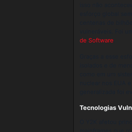
isso não acontece
esforço global se
centenas de bilhões
vulneráveis. Foi u
de Software
.
Graças a esse esfo
isolados e de men
como em um siste
nuclear nos EUA e 
generalizada foi ev
Tecnologias Vuln
O Y2K afetou prin
mainframes que r