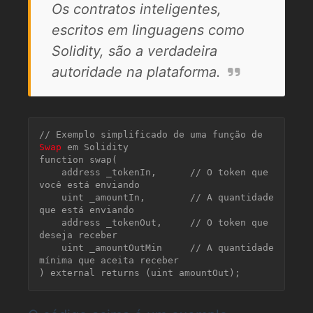
Os contratos inteligentes,
escritos em linguagens como
Solidity, são a verdadeira
autoridade na plataforma.
// Exemplo simplificado de uma função de 
Swap
 em Solidity

function swap(

    address _tokenIn,      // O token que 
você está enviando

    uint _amountIn,        // A quantidade 
que está enviando

    address _tokenOut,     // O token que 
deseja receber

    uint _amountOutMin     // A quantidade 
mínima que aceita receber
