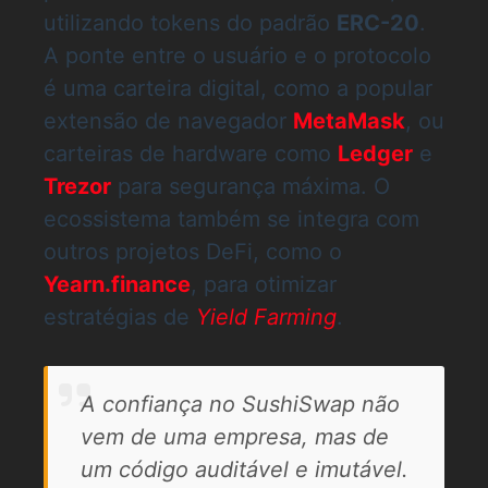
utilizando tokens do padrão
ERC-20
.
A ponte entre o usuário e o protocolo
é uma carteira digital, como a popular
extensão de navegador
MetaMask
, ou
carteiras de hardware como
Ledger
e
Trezor
para segurança máxima. O
ecossistema também se integra com
outros projetos DeFi, como o
Yearn.finance
, para otimizar
estratégias de
Yield Farming
.
A confiança no SushiSwap não
vem de uma empresa, mas de
um código auditável e imutável.