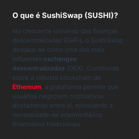
O que é SushiSwap (SUSHI)?
No crescente universo das finanças
descentralizadas (DeFi), o SushiSwap
destaca-se como uma das mais
influentes
exchanges
descentralizadas
(DEX). Construída
sobre a robusta blockchain da
Ethereum
, a plataforma permite que
usuários negociem criptoativos
diretamente entre si, eliminando a
necessidade de intermediários
financeiros tradicionais.