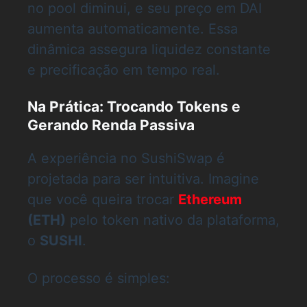
no pool diminui, e seu preço em DAI
aumenta automaticamente. Essa
dinâmica assegura liquidez constante
e precificação em tempo real.
Na Prática: Trocando Tokens e
Gerando Renda Passiva
A experiência no SushiSwap é
projetada para ser intuitiva. Imagine
que você queira trocar
Ethereum
(ETH)
pelo token nativo da plataforma,
o
SUSHI
.
O processo é simples: