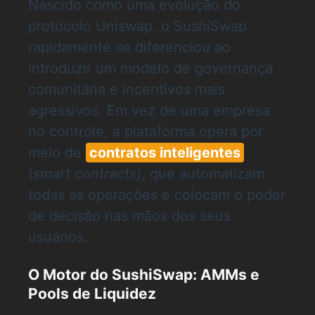
Nascido como uma evolução do
protocolo Uniswap, o SushiSwap
rapidamente se diferenciou ao
introduzir um modelo de governança
comunitária e incentivos mais
agressivos. Em vez de uma empresa
no controle, a plataforma opera por
meio de
contratos inteligentes
(
smart contracts
), que automatizam
todas as operações e colocam o poder
de decisão nas mãos dos seus
usuários.
O Motor do SushiSwap: AMMs e
Pools de Liquidez