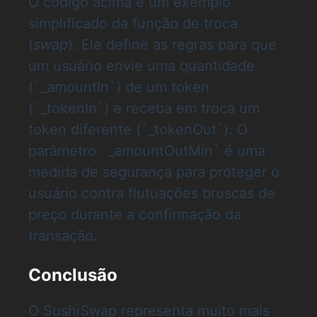
O código acima é um exemplo
simplificado da função de troca
(
swap
). Ele define as regras para que
um usuário envie uma quantidade
(`_amountIn`) de um token
(`_tokenIn`) e receba em troca um
token diferente (`_tokenOut`). O
parâmetro `_amountOutMin` é uma
medida de segurança para proteger o
usuário contra flutuações bruscas de
preço durante a confirmação da
transação.
Conclusão
O SushiSwap representa muito mais