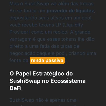
Mas o SushiSwap vai além das trocas.
Ao se tornar um
provedor de liquidez
,
depositando seus ativos em um pool,
você recebe tokens LP (Liquidity
Provider) como um recibo. A grande
vantagem é que esses tokens lhe dão
direito a uma fatia das taxas de
negociação daquele pool, criando uma
fonte de
renda passiva
.
O Papel Estratégico do
SushiSwap no Ecossistema
DeFi
SushiSwap não é apenas uma