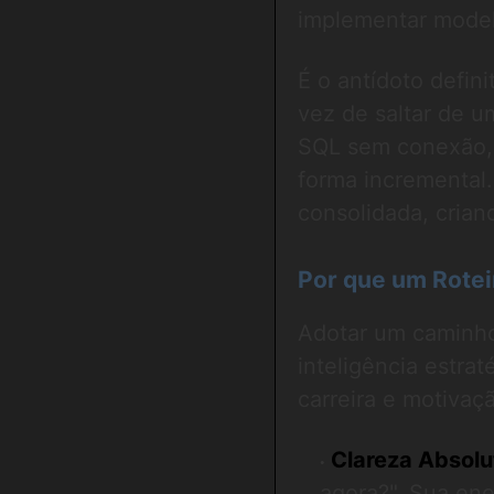
implementar model
É o antídoto defin
vez de saltar de u
SQL sem conexão, 
forma incremental
consolidada, cria
Por que um Rotei
Adotar um caminho
inteligência estra
carreira e motivaç
Clareza Absolu
agora?". Sua ene