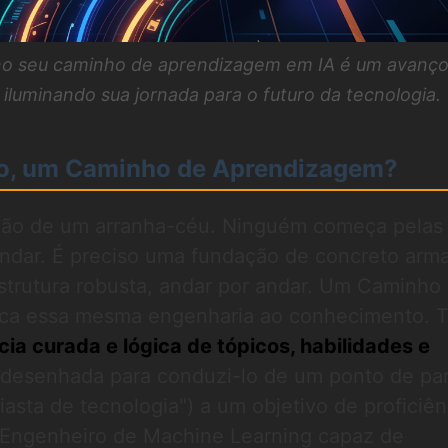
no seu caminho de aprendizagem em IA é um avanç
 iluminando sua jornada para o futuro da tecnologia.
ato, um Caminho de Aprendizagem?
ção de um arranha-céu. Ninguém começa pelas
andar. É preciso uma fundação de concreto arm
strutura robusta, andar por andar. Um Caminho
ca essa mesma engenharia ao conhecimento. T
ia curada e lógica de tópicos, habilidades e
 desenhada para conduzi-lo de um ponto de par
iasta de tecnologia") a um objetivo de proficiên
m Engenheiro de Machine Learning capaz de