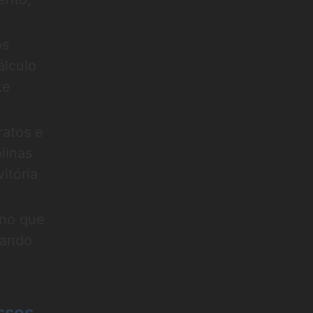
os
álculo
te
ratos e
linas
itória
 no que
rando
ssos