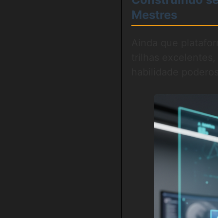
Mestres
Ainda que plataf
trilhas excelentes
habilidade poderos