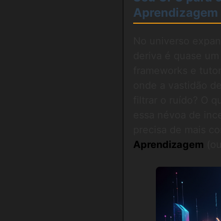
Aprendizagem 
No universo expan
deriva é quase um 
frameworks e tuto
onde a vastidão d
filtrar o ruído? O
essa névoa de inc
precisa de mais 
Aprendizagem
(o