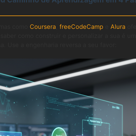
ormas como
Coursera
,
freeCodeCamp
e
Alura
of
, saber como construir e personalizar a sua é u
a. Use a engenharia reversa a seu favor: