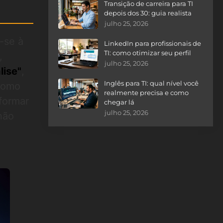
Transição de carreira para TI
depois dos 30: guia realista
julho 25, 2026
r-se à
LinkedIn para profissionais de
TI: como otimizar seu perfil
,
julho 25, 2026
lise"
,
Inglês para TI: qual nível você
 Como
realmente precisa e como
sformar
chegar lá
julho 25, 2026
não