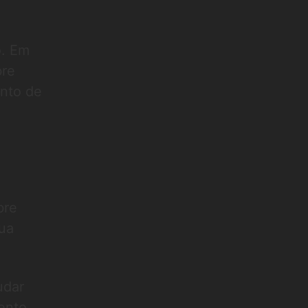
o. Em
bre
nto de
bre
sua
udar
ento,