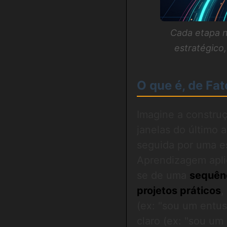
Cada etapa 
estratégico,
O que é, de F
Imagine a constru
janelas do último 
seguida por uma e
Aprendizagem apli
se de uma
sequênc
projetos práticos
,
(ex: "sou um entus
claro (ex: "sou u