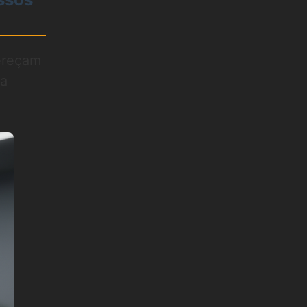
ereçam
ma