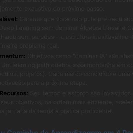
ejamento exaustivo do próximo passo.
lável:
Garante que você não pule pré-requisit
 Deep Learning sem dominar Álgebra Linear e C
elhado sem paredes – a estrutura inevitavelmen
imeiro problema real.
omentum:
Objetivos como "dominar IA" são abst
 Um learning path quebra essa montanha em co
dulos, projetos). Cada marco concluído é uma v
otivação para a próxima etapa.
Recursos:
Seu tempo e esforço são investidos
 seus objetivos, na ordem mais eficiente, acele
 jornada da teoria à prática proficiente.
eu Caminho de Aprendizagem em 4 Pa