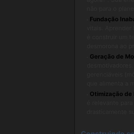
não para o plan
Fundação Inaba
vitais. Aprender
é construir um t
desmorona ao pr
Geração de M
desmotivadores.
gerenciáveis (mó
que alimenta a m
Otimização de 
é relevante para
drasticamente sua
Construindo s