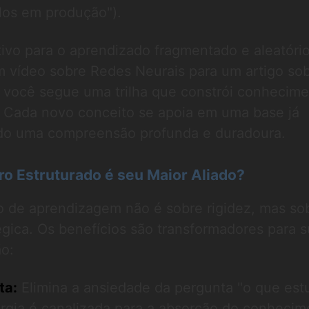
os em produção").
itivo para o aprendizado fragmentado e aleatóri
m vídeo sobre Redes Neurais para um artigo so
você segue uma trilha que constrói conhecime
. Cada novo conceito se apoia em uma base já
ndo uma compreensão profunda e duradoura.
ro Estruturado é seu Maior Aliado?
 de aprendizagem não é sobre rigidez, mas so
tégica. Os benefícios são transformadores para 
ão:
ta:
Elimina a ansiedade da pergunta "o que est
rgia é canalizada para a absorção do conhecim