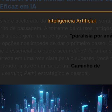
Eficaz em IA
sivo e acelerado da
Inteligência Artificial
, senti
rito de passagem. A torrente de cursos, artigos
riais pode gerar uma perigosa
"paralisia por aná
e opções nos impede de dar o primeiro passo.
 que é essencial e o que é secundário? Para tran
erteza em uma rota clara para o sucesso, você 
conteúdo, mas de um mapa: um
Caminho de
u
Learning Path
) estratégico e pessoal.