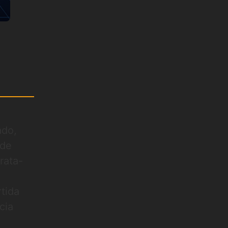
o
ado,
 de
rata-
tida
cia