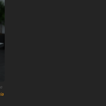
de
ia