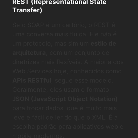
REST (Representational State
Transfer)
Se o SOAP é um cartório, o REST é
uma conversa mais fluida. Ele não é
um protocolo, mas sim um
estilo de
arquitetura
, com um conjunto de
diretrizes mais flexíveis. A maioria dos
Web Services hoje, conhecidos como
APIs RESTful
, segue esse modelo.
Geralmente, eles usam o formato
JSON (JavaScript Object Notation)
para trocar dados, que é muito mais
leve e fácil de ler do que o XML. É a
escolha padrão para aplicativos web e
mobile modernos.