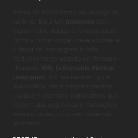
Pense no SOAP como um serviço de
cartório. Ele é um
protocolo
com
regras muito rígidas e formais sobre
como a comunicação deve acontecer.
A troca de mensagens é feita
exclusivamente usando um formato
chamado
XML (eXtensible Markup
Language)
. Por ser mais antigo e
burocrático, ele é frequentemente
usado em sistemas corporativos que
exigem alta segurança e transações
bem definidas, como em sistemas
bancários.