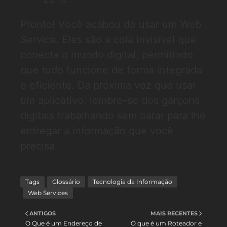
Pronto! Você acabou de usar um Web
Service. Eles são a cola invisível que
conecta o mundo digital, permitindo
que tudo funcione de forma integrada
e eficiente. Da próxima vez que usar
um aplicativo, lembre-se dos garçons
digitais trabalhando sem parar para lhe
entregar a informação que você
precisa.
Tags
Glossário
Tecnologia da Informação
Web Services
ANTIGOS
MAIS RECENTES
O Que é um Endereço de
O que é um Roteador e