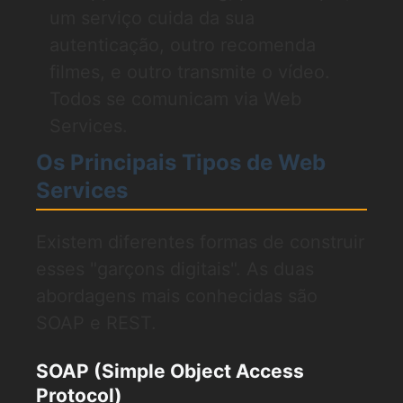
um serviço cuida da sua
autenticação, outro recomenda
filmes, e outro transmite o vídeo.
Todos se comunicam via Web
Services.
Os Principais Tipos de Web
Services
Existem diferentes formas de construir
esses "garçons digitais". As duas
abordagens mais conhecidas são
SOAP e REST.
SOAP (Simple Object Access
Protocol)