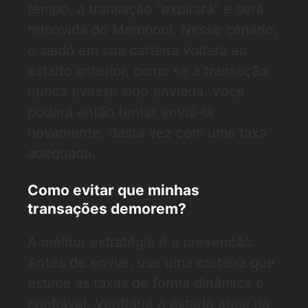
tempo, a transação "expirará" e será
removida do Mempool. Nesse cenário,
o saldo em sua carteira voltará ao
estado anterior, como se a transação
nunca tivesse sido enviada. Você
poderá então tentar enviá-la
novamente, desta vez com uma taxa
adequada.
Como evitar que minhas
transações demorem?
A melhor estratégia é a prevenção.
Antes de enviar, use uma carteira que
estime as taxas de forma dinâmica e
confiável. Verifique o estado atual da