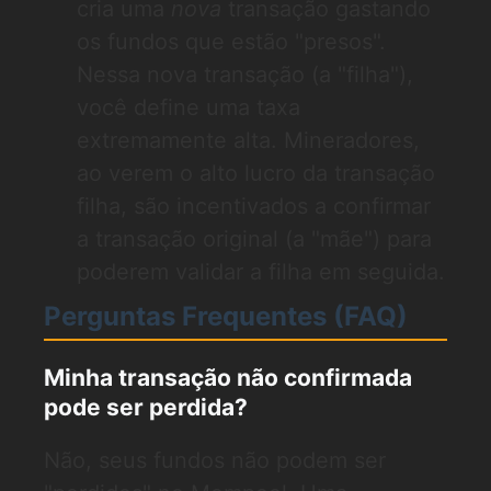
cria uma
nova
transação gastando
os fundos que estão "presos".
Nessa nova transação (a "filha"),
você define uma taxa
extremamente alta. Mineradores,
ao verem o alto lucro da transação
filha, são incentivados a confirmar
a transação original (a "mãe") para
poderem validar a filha em seguida.
Perguntas Frequentes (FAQ)
Minha transação não confirmada
pode ser perdida?
Não, seus fundos não podem ser