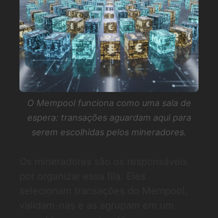
O Mempool funciona como uma sala de
espera: transações aguardam aqui para
serem escolhidas pelos mineradores.
Os mineradores são os responsáveis
por organizar essa fila. Eles
selecionam transações do Mempool,
validam-nas e as agrupam em um