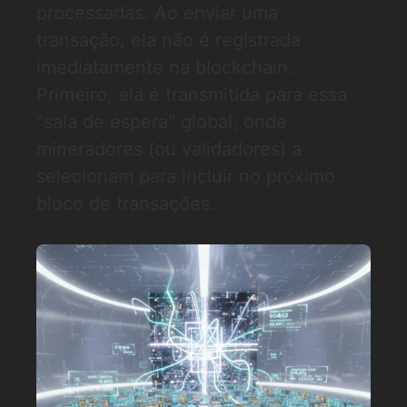
processadas. Ao enviar uma
transação, ela não é registrada
imediatamente na blockchain.
Primeiro, ela é transmitida para essa
"sala de espera" global, onde
mineradores (ou validadores) a
selecionam para incluir no próximo
bloco de transações.