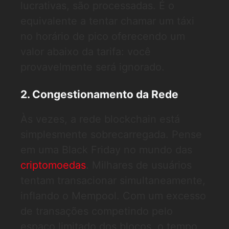
lucrativas, são processadas. É o
equivalente a tentar chamar um táxi
no horário de pico oferecendo um
valor abaixo da tarifa: você
provavelmente será ignorado.
2. Congestionamento da Rede
Às vezes, a rede blockchain está
simplesmente sobrecarregada. Pense
em uma Black Friday no mundo das
criptomoedas
. Milhares de usuários
tentam transacionar simultaneamente,
inflando o Mempool. Com um excesso
de transações competindo pelo
espaço limitado dos blocos, o tempo