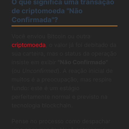
O que significa uma transação
de criptomoeda "Não
Confirmada"?
Você enviou Bitcoin ou outra
criptomoeda
, o valor já foi debitado da
sua carteira, mas o status da operação
insiste em exibir
"Não Confirmado"
(ou
Unconfirmed
). A reação inicial de
muitos é a preocupação, mas respire
fundo: este é um estágio
perfeitamente normal e previsto na
tecnologia blockchain.
Pense no processo como despachar