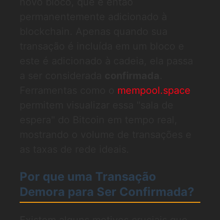
novo bloco, que é então
permanentemente adicionado à
blockchain. Apenas quando sua
transação é incluída em um bloco e
este é adicionado à cadeia, ela passa
a ser considerada
confirmada
.
Ferramentas como o
mempool.space
permitem visualizar essa "sala de
espera" do Bitcoin em tempo real,
mostrando o volume de transações e
as taxas de rede ideais.
Por que uma Transação
Demora para Ser Confirmada?