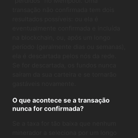
"perdidos" no Mempool. Uma
transação não confirmada tem dois
resultados possíveis: ou ela é
eventualmente confirmada e incluída
na blockchain, ou, após um longo
período (geralmente dias ou semanas),
ela é descartada pelos nós da rede.
Se for descartada, os fundos nunca
saíram da sua carteira e se tornarão
gastáveis novamente.
O que acontece se a transação
nunca for confirmada?
Se a taxa for tão baixa que nenhum
minerador a seleciona por um longo