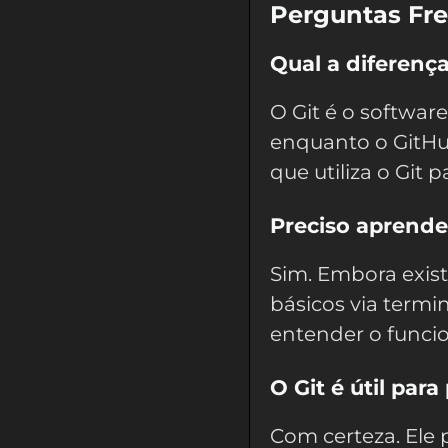
Perguntas Fr
Qual a diferença
O Git é o softwar
enquanto o GitH
que utiliza o Git 
Preciso aprende
Sim. Embora exis
básicos via termi
entender o funci
O Git é útil para
Com certeza. Ele 