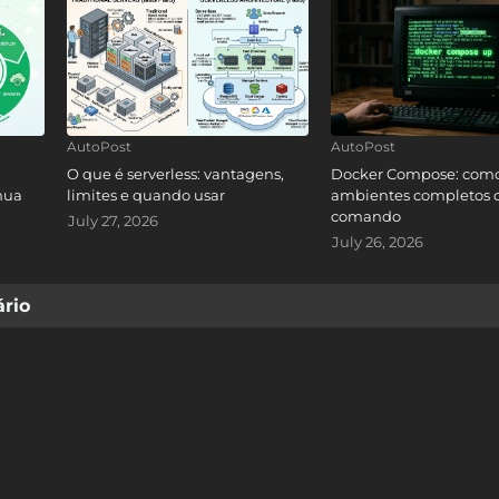
AutoPost
AutoPost
O que é serverless: vantagens,
Docker Compose: como
nua
limites e quando usar
ambientes completos
comando
July 27, 2026
July 26, 2026
rio