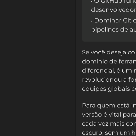
O GitHub func
desenvolvedo
Dominar Git e
pipelines de 
Se você deseja co
domínio de ferr
diferencial, é um 
revolucionou a f
equipes globais c
Para quem está i
versão é vital par
cada vez mais com
escuro, sem um hi