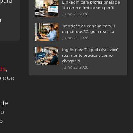
 para
LinkedIn para profissionais de
TI: como otimizar seu perfil
julho 25, 2026
r
Transição de carreira para TI
depois dos 30: guia realista
julho 25, 2026
Inglês para TI: qual nível você
realmente precisa e como
chegar lá
julho 25, 2026
ds
,
o que
 de
do
o