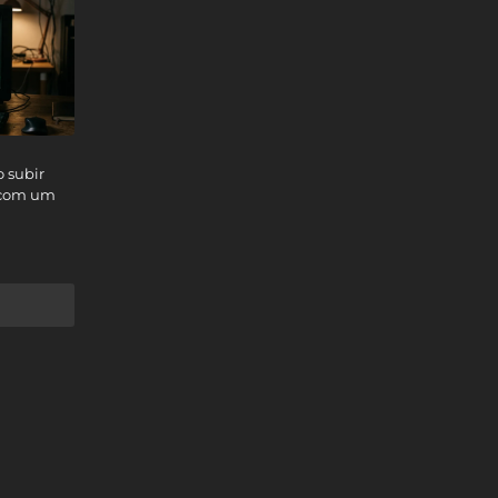
 subir
 com um