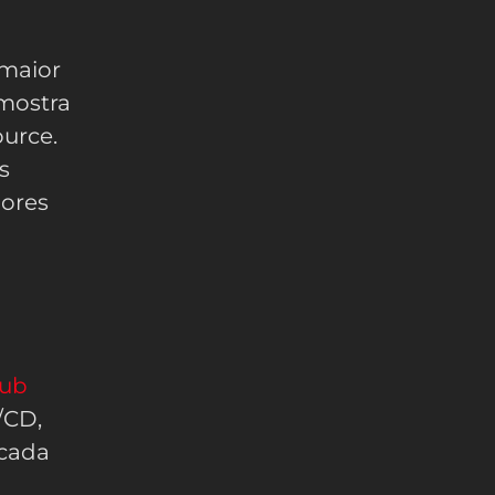
 maior
 mostra
urce.
s
dores
Hub
/CD,
 cada