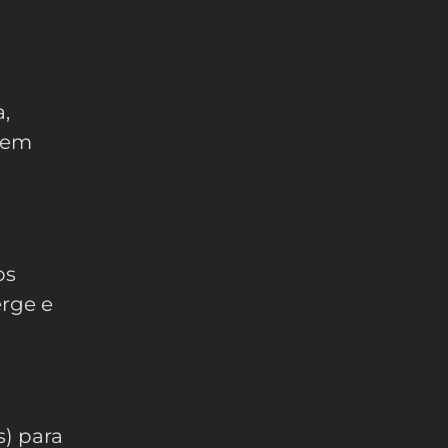
,
vem
os
erge e
s) para