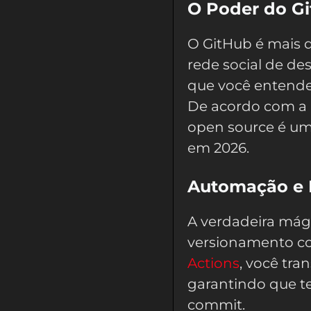
O Poder do Gi
O GitHub é mais 
rede social de de
que você entende 
De acordo com a
open source é uma
em 2026.
Automação e E
A verdadeira mág
versionamento c
Actions
, você tr
garantindo que t
commit.