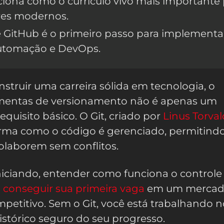
iona como o currículo vivo mais importante
res modernos.
 GitHub é o primeiro passo para implementa
automação e DevOps.
nstruir uma carreira sólida em tecnologia, o
amentas de versionamento não é apenas um
requisito básico. O Git, criado por
Linus Torval
orma como o código é gerenciado, permitind
olaborem sem conflitos.
niciando, entender como funciona o controle
a
conseguir sua primeira vaga
em um merca
petitivo. Sem o Git, você está trabalhando n
stórico seguro do seu progresso.