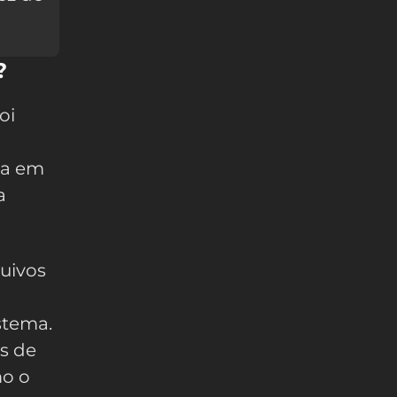
?
oi
eia em
a
quivos
istema.
as de
mo o