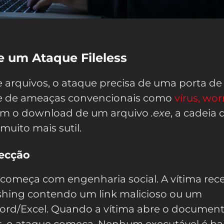
 um Ataque Fileless
 arquivos, o ataque precisa de uma porta de
te de ameaças convencionais como
vírus, wo
gem o download de um arquivo
.exe
, a cadeia 
 muito mais sutil.
fecção
começa com engenharia social. A vítima rec
shing contendo um link malicioso ou um
rd/Excel. Quando a vítima abre o document
os, o ataque começa. Nenhum executável é ba