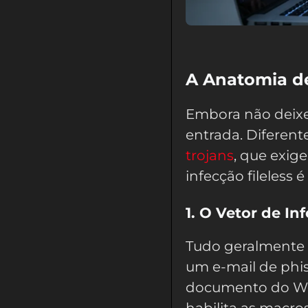
A Anatomia de
Embora não deixe
entrada. Diferen
trojans
, que exi
infecção fileless é
1. O Vetor de In
Tudo geralmente 
um e-mail de phi
documento do Wo
habilita as macr