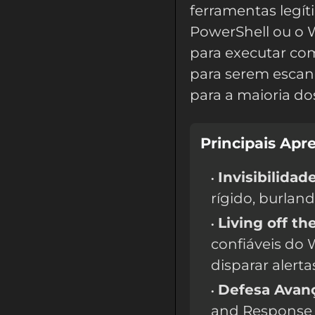
ferramentas legít
PowerShell ou o
para executar co
para serem escane
para a maioria do
Principais Apr
Invisibilidade
rígido, burla
Living off th
confiáveis do 
disparar alerta
Defesa Avan
and Response 