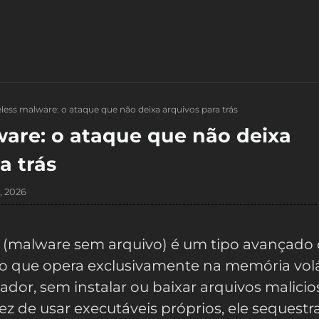
eless malware: o ataque que não deixa arquivos para trás
ware: o ataque que não deixa
a trás
, 2026
(malware sem arquivo) é um tipo avançado
co que opera exclusivamente na memória volá
or, sem instalar ou baixar arquivos malicio
ez de usar executáveis próprios, ele sequestr