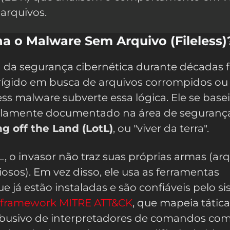
 arquivos.
 o Malware Sem Arquivo (Fileless)
 da segurança cibernética durante décadas f
 rígido em busca de arquivos corrompidos ou
less malware subverte essa lógica. Ele se bas
lamente documentado na área de seguranç
ng off the Land (LotL)
, ou "viver da terra".
L, o invasor não traz suas próprias armas (ar
iosos). Em vez disso, ele usa as ferramentas
e já estão instaladas e são confiáveis pelo s
framework MITRE ATT&CK
, que mapeia tátic
 abusivo de interpretadores de comandos co