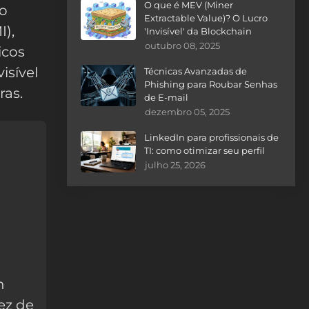
O que é MEV (Miner
 o
Extractable Value)? O Lucro
),
'Invisível' da Blockchain
outubro 08, 2025
icos
isível
Técnicas Avanzadas de
Phishing para Roubar Senhas
ras.
de E-mail
dezembro 05, 2025
LinkedIn para profissionais de
TI: como otimizar seu perfil
julho 25, 2026
n
ez de