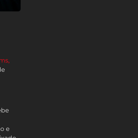
rms,
de
ebe
o e
ixado