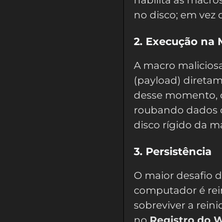
no disco; em vez 
2. Execução na
A macro maliciosa
(payload) direta
desse momento, o
roubando dados o
disco rígido da m
3. Persistência
O maior desafio 
computador é rei
sobreviver a reini
no
Registro do 