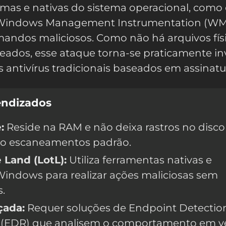
imas e nativas do sistema operacional, como
 Windows Management Instrumentation (WMI
mandos maliciosos. Como não há arquivos fís
ados, esse ataque torna-se praticamente inv
s antivírus tradicionais baseados em assinatu
endizados
:
Reside na RAM e não deixa rastros no disco
ndo escaneamentos padrão.
e Land (LotL):
Utiliza ferramentas nativas e
Windows para realizar ações maliciosas sem
s.
çada:
Requer soluções de Endpoint Detectio
(EDR) que analisem o comportamento em v