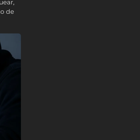
uear,
to de