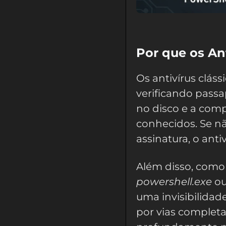
Por que os An
Os antivírus clás
verificando passa
no disco e a co
conhecidos. Se nã
assinatura, o anti
Além disso, como
powershell.exe
o
uma invisibilidad
por vias completa