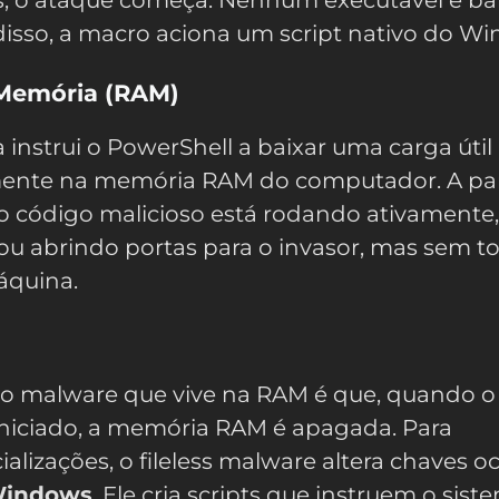
disso, a macro aciona um script nativo do W
 Memória (RAM)
 instrui o PowerShell a baixar uma carga útil
mente na memória RAM do computador. A par
 código malicioso está rodando ativamente,
u abrindo portas para o invasor, mas sem t
áquina.
do malware que vive na RAM é que, quando o
niciado, a memória RAM é apagada. Para
cializações, o fileless malware altera chaves o
Windows
. Ele cria scripts que instruem o sist