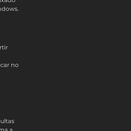
indows.
tir
ocar no
cultas
ema a