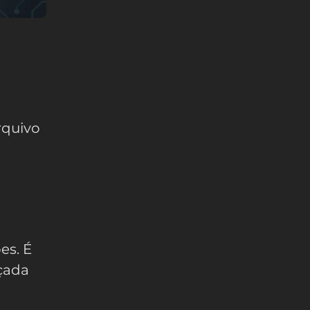
rquivo
es. É
çada