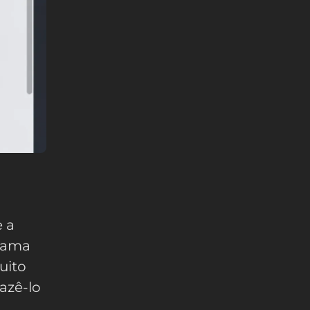
e a
rama
uito
azê-lo