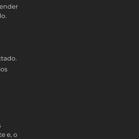
tender
do.
ctado.
ros
s
s
e e, o