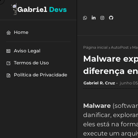
Home
Página inicial
AutoPost
Mal
Aviso Legal
Malware expl
Termos de Uso
diferença en
Política de Privacidade
Gabriel R. Cruz
junho 05
Malware
(softwar
danificar, explora
eles está na form
execute um arqui