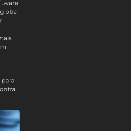
ftware
ngloba
r
mais
om
 para
contra