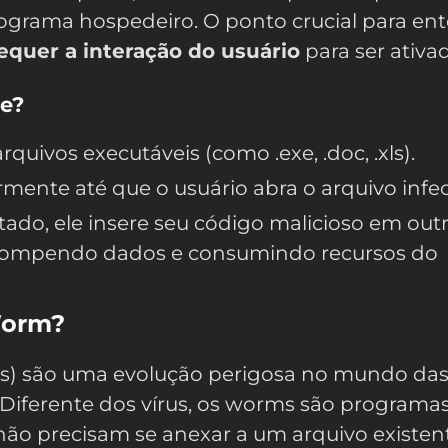
ograma hospedeiro. O ponto crucial para en
equer a interação do usuário
para ser ativa
ge?
rquivos executáveis (como .exe, .doc, .xls).
ente até que o usuário abra o arquivo infe
ado, ele insere seu código malicioso em out
rompendo dados e consumindo recursos do
Worm?
s) são uma evolução perigosa no mundo da
 Diferente dos vírus, os worms são programa
ão precisam se anexar a um arquivo existent