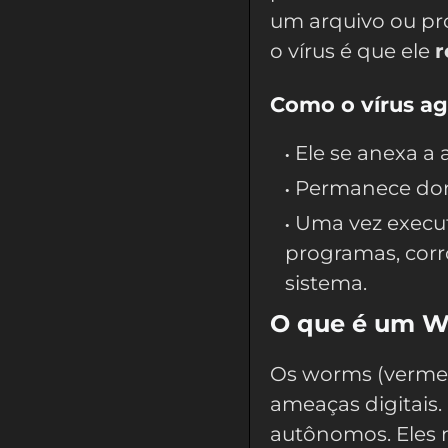
um arquivo ou pr
o vírus é que ele
r
Como o vírus a
Ele se anexa a a
Permanece dorm
Uma vez execut
programas, cor
sistema.
O que é um 
Os worms (verme
ameaças digitais.
autônomos. Eles n