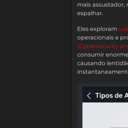
mais assustador, 
espalhar.
Eles exploram
vul
operacionais e p
(Cybersecurity an
consumir enormes
causando lentidão
instantaneamente 