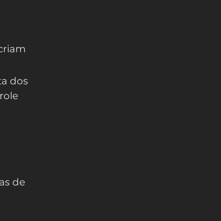
 criam
ta dos
role
sas de