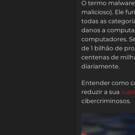
O termo malware
malicioso). Ele 
todas as categori
danos a computado
computadores. S
de 1 bilhão de p
centenas de milh
diariamente.
Entender como ca
reduzir a sua
supe
cibercriminosos.