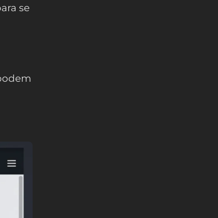
ara se
 podem