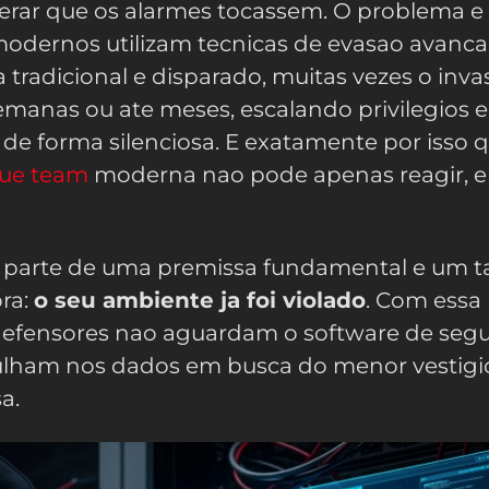
perar que os alarmes tocassem. O problema e
modernos utilizam tecnicas de evasao avanca
tradicional e disparado, muitas vezes o invas
emanas ou ate meses, escalando privilegios e
 de forma silenciosa. E exatamente por isso 
lue team
moderna nao pode apenas reagir, e
 parte de uma premissa fundamental e um t
ra:
o seu ambiente ja foi violado
. Com essa
defensores nao aguardam o software de seg
gulham nos dados em busca do menor vestigi
a.