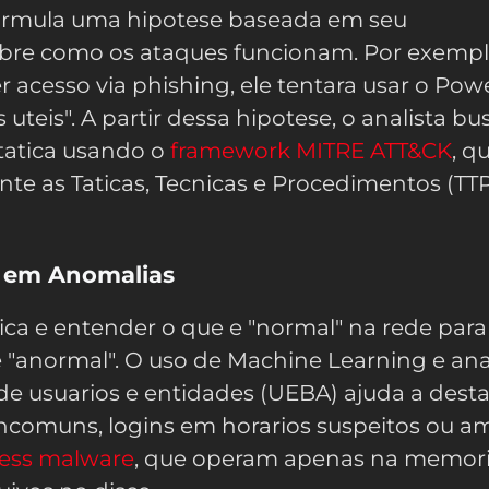
formula uma hipotese baseada em seu
re como os ataques funcionam. Por exemplo
r acesso via phishing, ele tentara usar o Pow
 uteis". A partir dessa hipotese, o analista bu
tatica usando o
framework MITRE ATT&CK
, q
e as Taticas, Tecnicas e Procedimentos (TT
a em Anomalias
ica e entender o que e "normal" na rede para
 e "anormal". O uso de Machine Learning e ana
 usuarios e entidades (UEBA) ajuda a desta
incomuns, logins em horarios suspeitos ou 
eless malware
, que operam apenas na memor