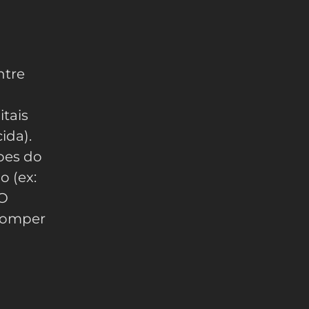
ntre
tais
ida).
oes do
o (ex:
 O
rromper