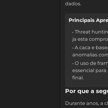
dados.
Principais Apr
Threat huntin
ja esta compro
A caca e base
anomalias com
O uso de fram
essencial para
final.
Por que a seg
Durante anos, a c