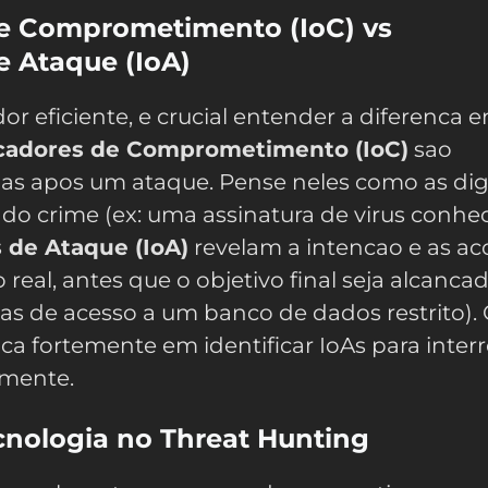
de Comprometimento (IoC) vs
e Ataque (IoA)
r eficiente, e crucial entender a diferenca e
cadores de Comprometimento (IoC)
sao
as apos um ataque. Pense neles como as digi
do crime (ex: uma assinatura de virus conhec
 de Ataque (IoA)
revelam a intencao e as ac
eal, antes que o objetivo final seja alcancad
vas de acesso a um banco de dados restrito).
ca fortemente em identificar IoAs para inte
emente.
cnologia no Threat Hunting