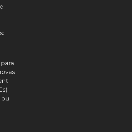
ge
s:
 para
novas
ent
Cs)
s ou