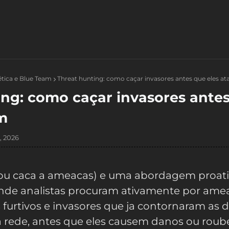
ética e Blue Team
Threat hunting: como caçar invasores antes que eles a
ing: como caçar invasores ante
m
, 2026
ou caca a ameacas) e uma abordagem proati
nde analistas procuram ativamente por ame
 furtivos e invasores que ja contornaram as 
 rede, antes que eles causem danos ou rou