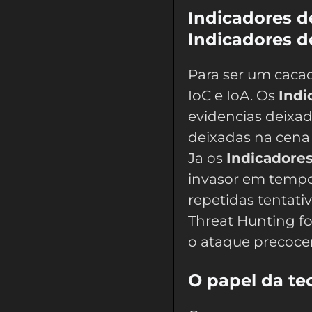
Indicadores 
Indicadores d
Para ser um cacado
IoC e IoA. Os
Indi
evidencias deixad
deixadas na cena 
Ja os
Indicadores
invasor em tempo r
repetidas tentati
Threat Hunting fo
o ataque precoc
O papel da te