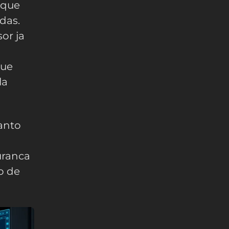
 que
das.
or ja
que
la
anto
uranca
o de