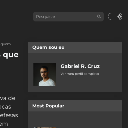
taquem
Quem sou eu
s que
Gabriel R. Cruz
Ver meu perfil completo
va de
acas
Most Popular
defesas
bem