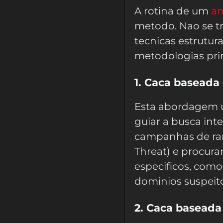
A rotina de um
an
metodo. Nao se tr
tecnicas estrutur
metodologias pri
1. Caca baseada 
Esta abordagem u
guiar a busca int
campanhas de ra
Threat) e procur
especificos, como
dominios suspeito
2. Caca baseada