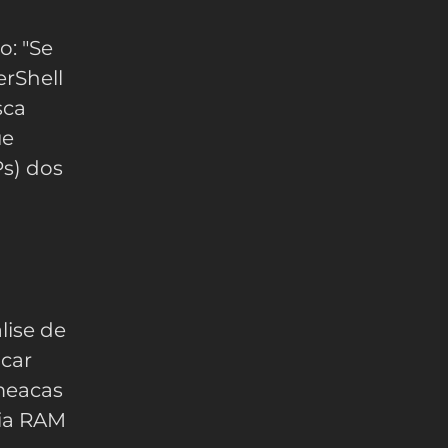
: "Se
erShell
sca
ue
Ps) dos
lise de
car
ameacas
ia RAM