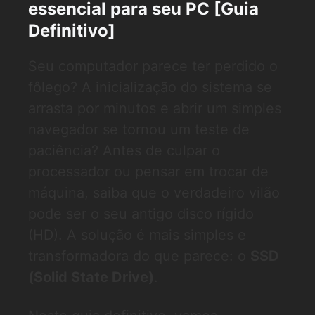
essencial para seu PC [Guia
Definitivo]
Seu computador parece ter perdido o
fôlego? A inicialização do sistema se
arrasta por minutos e abrir um simples
navegador se tornou um teste de
paciência? Antes de culpar o
processador ou pensar em trocar de
máquina, saiba que o verdadeiro vilão
pode ser o seu antigo disco rígido
(HD). A solução é mais simples e
transformadora do que parece: o
SSD
(Solid State Drive)
.