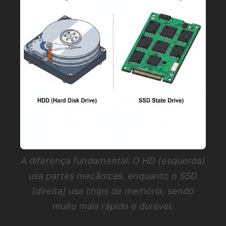
A diferença fundamental: O HD (esquerda)
usa partes mecânicas, enquanto o SSD
(direita) usa chips de memória, sendo
muito mais rápido e durável.