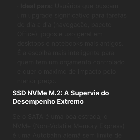
Ideal para:
Usuários que buscam
um upgrade significativo para tarefas
do dia a dia (navegação, pacote
Office), jogos e uso geral em
desktops e notebooks mais antigos.
É a escolha mais inteligente para
quem tem um orçamento controlado
e quer o máximo de impacto pelo
menor preço.
SSD NVMe M.2: A Supervia do
Desempenho Extremo
Se o SATA é uma boa estrada, o
NVMe (Non-Volatile Memory Express)
é uma Autobahn alemã sem limite de