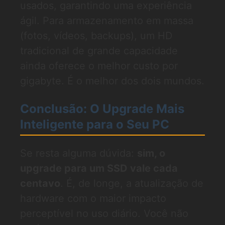
usados, garantindo uma experiência
ágil. Para armazenamento em massa
(fotos, vídeos, backups), um HD
tradicional de grande capacidade
ainda oferece o melhor custo por
gigabyte. É o melhor dos dois mundos.
Conclusão: O Upgrade Mais
Inteligente para o Seu PC
Se resta alguma dúvida:
sim, o
upgrade para um SSD vale cada
centavo
. É, de longe, a atualização de
hardware com o maior impacto
perceptível no uso diário. Você não