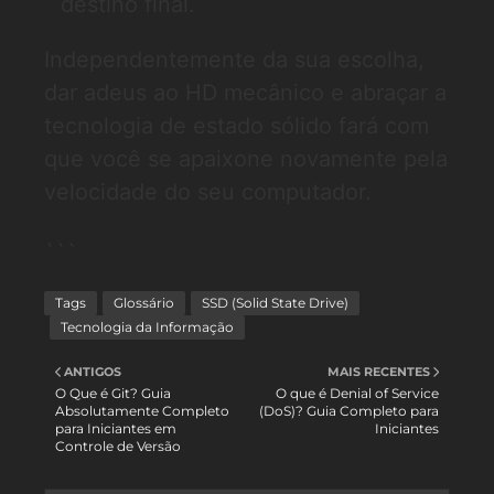
destino final.
Independentemente da sua escolha,
dar adeus ao HD mecânico e abraçar a
tecnologia de estado sólido fará com
que você se apaixone novamente pela
velocidade do seu computador.
```
Tags
Glossário
SSD (Solid State Drive)
Tecnologia da Informação
ANTIGOS
MAIS RECENTES
O Que é Git? Guia
O que é Denial of Service
Absolutamente Completo
(DoS)? Guia Completo para
para Iniciantes em
Iniciantes
Controle de Versão