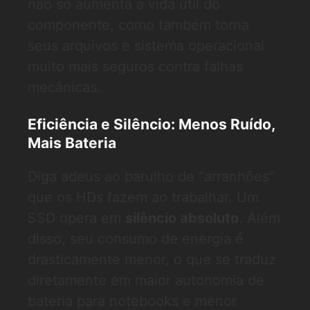
não só aumenta a vida útil do
componente, como também torna
seus arquivos e sistema operacional
muito mais seguros contra falhas
mecânicas.
Eficiência e Silêncio: Menos Ruído,
Mais Bateria
Diga adeus ao barulho de "arranhões"
que os HDs fazem ao trabalhar. Um
SSD opera em
silêncio absoluto
. Além
disso, seu consumo de energia é
drasticamente menor, o que se traduz
diretamente em maior autonomia de
bateria para notebooks e menor