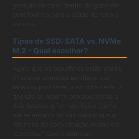
geração de calor dentro do gabinete,
contribuindo para a saúde de todo o
sistema.
Tipos de SSD: SATA vs. NVMe
M.2 - Qual escolher?
Agora que os benefícios estão claros,
é hora de entender as diferenças
técnicas para fazer a escolha certa. A
decisão se resume principalmente a
dois fatores: o formato físico (como
ele se encaixa na sua máquina) e a
interface de comunicação (como ele
"conversa" com o sistema).