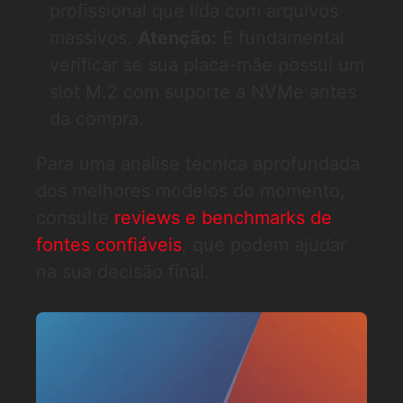
profissional que lida com arquivos
massivos.
Atenção:
É fundamental
verificar se sua placa-mãe possui um
slot M.2 com suporte a NVMe antes
da compra.
Para uma análise técnica aprofundada
dos melhores modelos do momento,
consulte
reviews e benchmarks de
fontes confiáveis
, que podem ajudar
na sua decisão final.