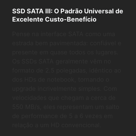
SSD SATA III: O Padrão Universal de
Excelente Custo-Benefício
Pense na interface SATA como uma
estrada bem pavimentada: confiável e
presente em quase todos os lugares.
Os SSDs SATA geralmente vêm no
formato de 2.5 polegadas, idêntico ao
dos HDs de notebook, tornando o
upgrade incrivelmente simples. Com
velocidades que chegam a cerca de
550 MB/s, eles representam um salto
de performance de 5 a 6 vezes em
relação a um HD convencional.