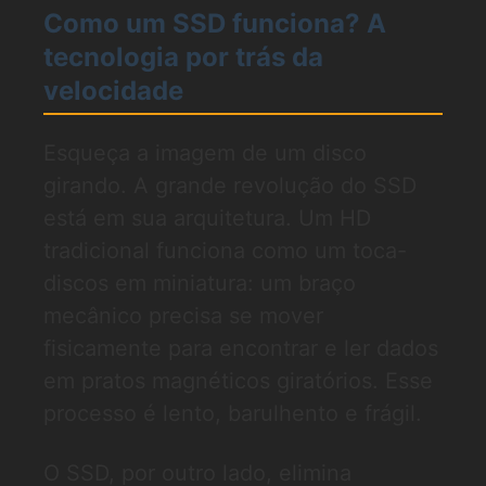
Como um SSD funciona? A
tecnologia por trás da
velocidade
Esqueça a imagem de um disco
girando. A grande revolução do SSD
está em sua arquitetura. Um HD
tradicional funciona como um toca-
discos em miniatura: um braço
mecânico precisa se mover
fisicamente para encontrar e ler dados
em pratos magnéticos giratórios. Esse
processo é lento, barulhento e frágil.
O SSD, por outro lado, elimina