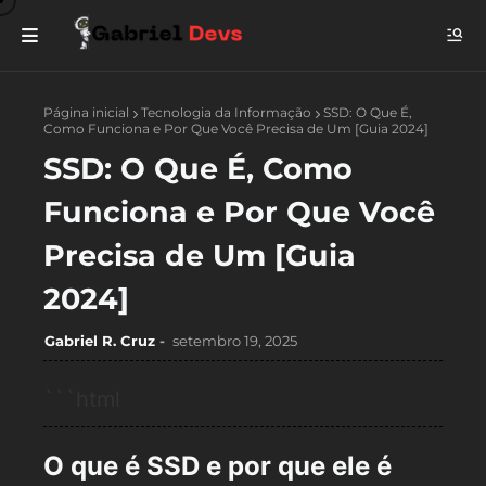
Página inicial
Tecnologia da Informação
SSD: O Que É,
Como Funciona e Por Que Você Precisa de Um [Guia 2024]
SSD: O Que É, Como
Funciona e Por Que Você
Precisa de Um [Guia
2024]
Gabriel R. Cruz
setembro 19, 2025
```html
O que é SSD e por que ele é