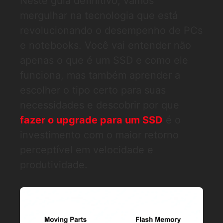
Neste guia definitivo, vamos
mergulhar na tecnologia que está
revolucionando o desempenho de PCs
e notebooks. Você vai entender não
apenas o que é um SSD e como ele
funciona, mas também aprender a
escolher o tipo certo para suas
necessidades e descobrir por que
fazer o upgrade para um SSD
é o
investimento com o maior retorno
perceptível em velocidade e
produtividade.