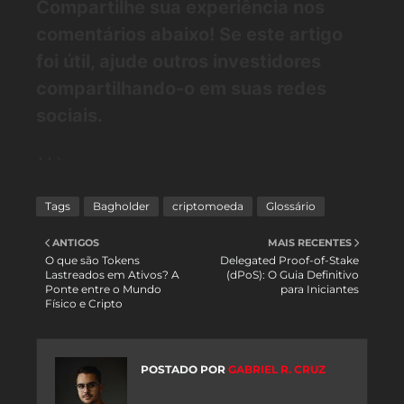
Compartilhe sua experiência nos
comentários abaixo! Se este artigo
foi útil, ajude outros investidores
compartilhando-o em suas redes
sociais.
```
Tags
Bagholder
criptomoeda
Glossário
ANTIGOS
MAIS RECENTES
O que são Tokens
Delegated Proof-of-Stake
Lastreados em Ativos? A
(dPoS): O Guia Definitivo
Ponte entre o Mundo
para Iniciantes
Físico e Cripto
POSTADO POR
GABRIEL R. CRUZ