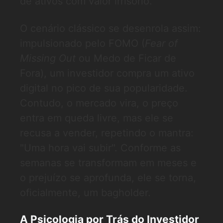
de ativos com valor irrisório.
O cenário clássico se desenrola assim:
impulsionado pelo FOMO (
Fear of
Missing Out
ou Medo de Ficar de
Fora), um investidor compra um ativo
digital no pico de sua popularidade.
Contudo, o mercado vira, o preço
entra em queda livre, mas ele se
recusa a vender, repetindo o mantra:
"Uma hora vai subir". Conforme as
semanas se transformam em meses e
o prejuízo se aprofunda, ele se torna,
oficialmente, um bagholder.
A Psicologia por Trás do Investidor