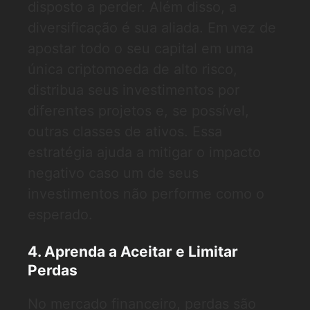
disposto a perder. Além disso, a
diversificação é sua aliada. Em vez de
apostar todo o seu capital em uma
única criptomoeda de alto risco,
distribua seus investimentos por
diferentes projetos e, se possível,
outras classes de ativos. Essa
estratégia ajuda a mitigar o impacto
negativo caso um de seus
investimentos não performe como o
esperado.
4. Aprenda a Aceitar e Limitar
Perdas
No mercado financeiro, perdas são