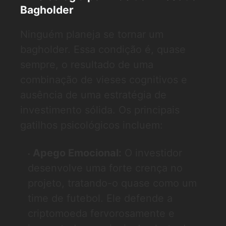
Bagholder
Ninguém planeja se tornar um
bagholder. Essa condição é, quase
sempre, o resultado de uma
combinação de vieses cognitivos e
ausência de uma estratégia de
investimento sólida. Os principais
gatilhos psicológicos incluem:
Apego Emocional:
O investidor
desenvolve uma forte crença no
projeto, tratando-o quase como um
time de futebol. Ele defende a
criptomoeda fervorosamente e