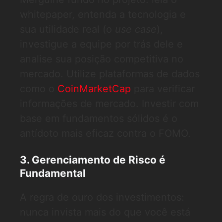
whitepaper, entenda a tecnologia e
sua utilidade real (o
use case
),
investigue a equipe por trás dele e
analise sua posição competitiva no
mercado. Utilize plataformas de dados
como o
CoinMarketCap
para verificar
informações de mercado. Investir com
base em fundamentos sólidos é o
antídoto mais eficaz contra o FOMO.
3. Gerenciamento de Risco é
Fundamental
A regra de ouro dos investimentos:
nunca invista mais do que você está