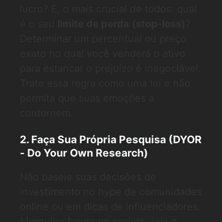
lucro? E, o mais crucial de todos: qual
é o seu
limite de perda (stop-loss)
?
Determinar um percentual ou preço
exato no qual você venderá o ativo
para estancar o prejuízo é inegociável.
Trate essa regra como uma lei e não
permita que suas emoções a
contornem.
2. Faça Sua Própria Pesquisa (DYOR
- Do Your Own Research)
Não baseie suas decisões de
investimento no hype de comunidades
online ou em dicas de influenciadores.
Mergulhe fundo no projeto: leia o