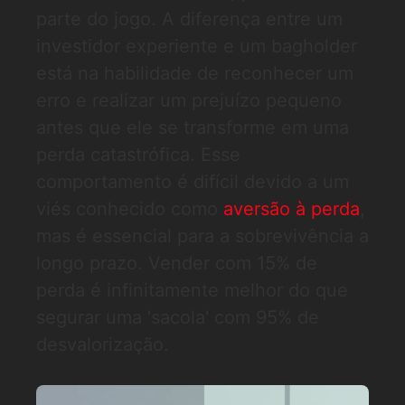
parte do jogo. A diferença entre um
investidor experiente e um bagholder
está na habilidade de reconhecer um
erro e realizar um prejuízo pequeno
antes que ele se transforme em uma
perda catastrófica. Esse
comportamento é difícil devido a um
viés conhecido como
aversão à perda
,
mas é essencial para a sobrevivência a
longo prazo. Vender com 15% de
perda é infinitamente melhor do que
segurar uma 'sacola' com 95% de
desvalorização.