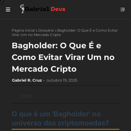
Página inicial
Glossário
Bagholder: O Que É e Como Evitar
Virar Um no Mercado Cripto
Bagholder: O Que É e
Como Evitar Virar Um no
Mercado Cripto
Gabriel R. Cruz
outubro 19, 2025
```html
O que é um 'Bagholder' no
universo das criptomoedas?