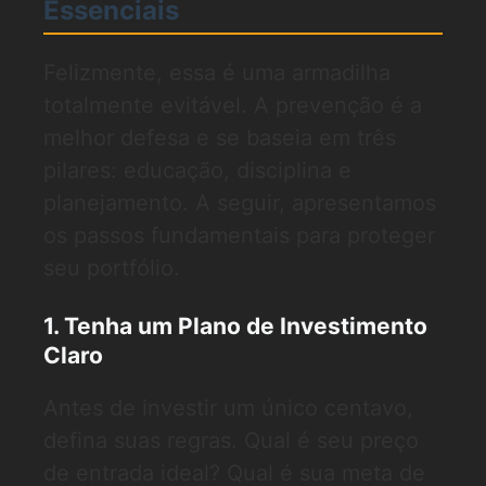
Essenciais
Felizmente, essa é uma armadilha
totalmente evitável. A prevenção é a
melhor defesa e se baseia em três
pilares: educação, disciplina e
planejamento. A seguir, apresentamos
os passos fundamentais para proteger
seu portfólio.
1. Tenha um Plano de Investimento
Claro
Antes de investir um único centavo,
defina suas regras. Qual é seu preço
de entrada ideal? Qual é sua meta de