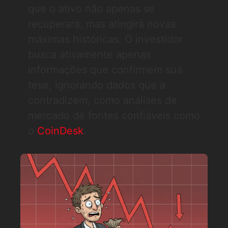
que o ativo não apenas se
recuperará, mas atingirá novas
máximas históricas. O investidor
busca ativamente apenas
informações que confirmem sua
tese, ignorando dados que a
contradizem, como análises de
mercado de fontes confiáveis como
o
CoinDesk
.