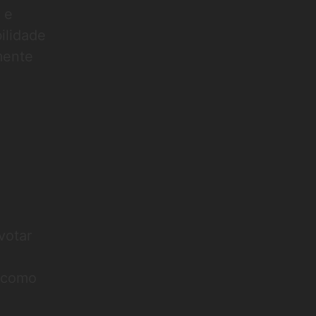
 e
ilidade
mente
votar
o como