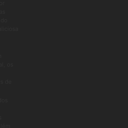
or
as
ndo
liciosa
m
l, os
es de
dos
s
Além