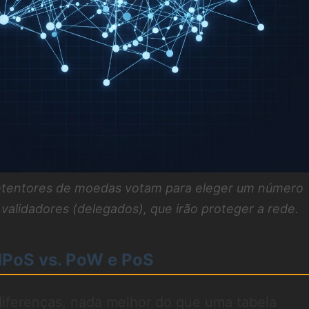
etentores de moedas votam para eleger um número
 validadores (delegados), que irão proteger a rede.
dPoS vs. PoW e PoS
 diferenças, nada melhor do que uma tabela