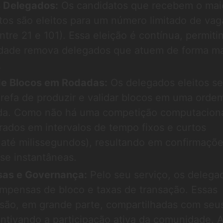
s Delegados:
Os candidatos que recebem o mai
os são eleitos para um número limitado de vag
tre 21 e 101). Essa eleição é contínua, permiti
dade remova delegados que atuem de forma ma
.
e Blocos em Rodadas:
Os delegados eleitos se
refa de produzir e validar blocos em uma orde
da. Como não há uma competição computaciona
rados em intervalos de tempo fixos e curtos
até milissegundos), resultando em confirmaçõ
se instantâneas.
as e Governança:
Pelo seu serviço, os delega
pensas de bloco e taxas de transação. Essas
são, em grande parte, compartilhadas com seu
centivando a participação ativa da comunidade. 