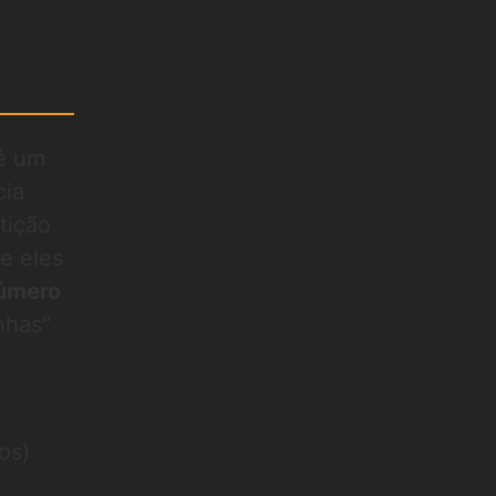
 é um
cia
tição
e eles
número
nhas"
os)