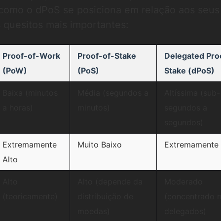
 como o dPoS se posiciona em relação aos seus
 quesitos mais importantes:
Proof-of-Work
Proof-of-Stake
Delegated Pro
(PoW)
(PoS)
Stake (dPoS)
Baixa (minutos
Média (segundos a
Altíssima (sub-
a horas)
minutos)
segundos a
segundos)
Extremamente
Muito Baixo
Extremamente 
Alto
Alto
Alto (depende da
Moderado
(teoricamente)
distribuição de
(concentrado 
moedas)
delegados)