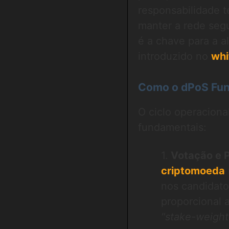
responsabilidade t
manter a rede segu
é a chave para a 
introduzido no
whi
Como o dPoS Func
O ciclo operaciona
fundamentais:
Votação e 
criptomoeda
nos candidato
proporcional 
"stake-weight