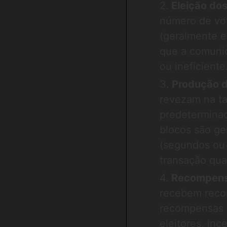
Eleição do
número de vot
(geralmente en
que a comuni
ou ineficiente
Produção d
revezam na ta
predetermina
blocos são ge
(segundos ou 
transação qua
Recompens
recebem recom
recompensas 
eleitores, in