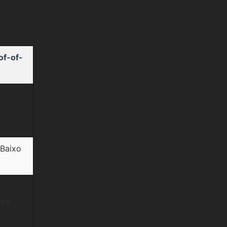
of-of-
Baixo
nos