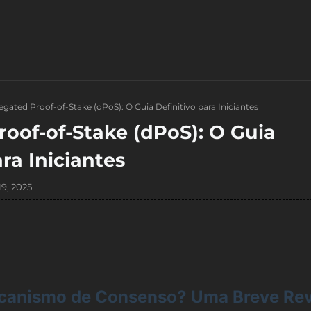
egated Proof-of-Stake (dPoS): O Guia Definitivo para Iniciantes
oof-of-Stake (dPoS): O Guia
ara Iniciantes
19, 2025
canismo de Consenso? Uma Breve Rev