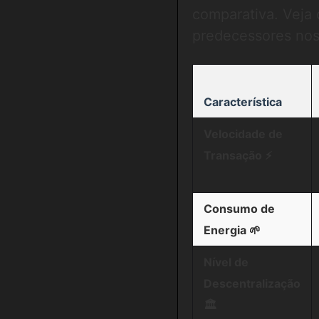
comparativa. Veja
predecessores nos
Característica
Velocidade de
Transação ⚡️
Consumo de
Energia 🌱
Nível de
Descentralização
🏛️