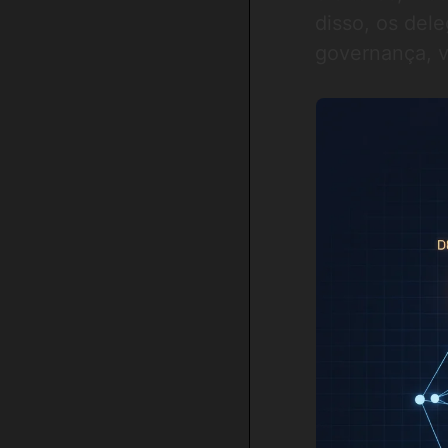
disso, os de
governança, v