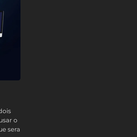
dois
usar o
ue sera