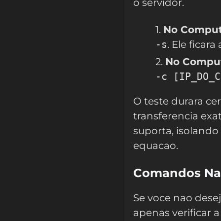
o servidor.
No Computa
-s
. Ele fica
No Computa
-c [IP_DO_C
O teste durara ce
transferencia exa
suporta, isoland
equacao.
Comandos Nat
Se voce nao desej
apenas verificar 