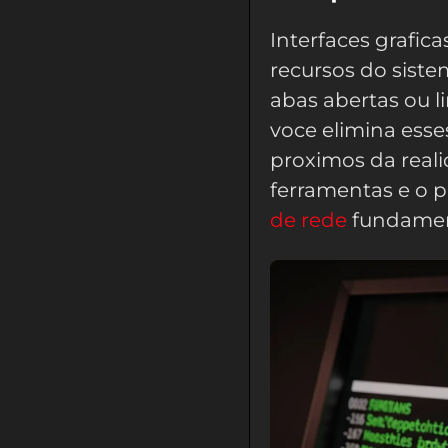
Interfaces grafi
recursos do siste
abas abertas ou li
voce elimina esse
proximos da real
ferramentas e o 
de rede
fundament