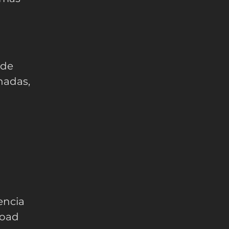
ode
hadas,
encia
load