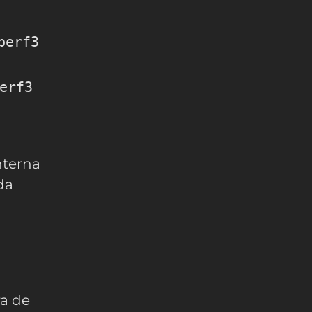
perf3
erf3
nterna
da
ra de