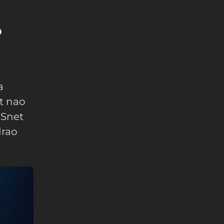
o
e
a
st nao
ESnet
drao