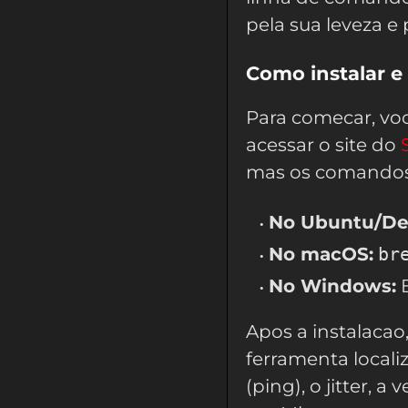
pela sua leveza e 
Como instalar e
Para comecar, voc
acessar o site do
mas os comandos 
No Ubuntu/De
No macOS:
br
No Windows:
B
Apos a instalacao,
ferramenta locali
(ping), o jitter,