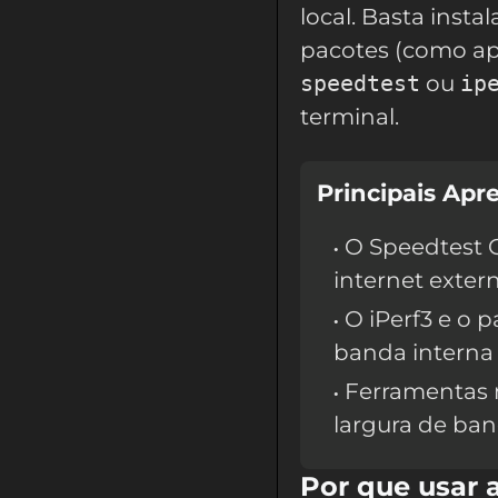
local. Basta inst
pacotes (como ap
speedtest
ou
ip
terminal.
Principais Apr
O Speedtest C
internet exter
O iPerf3 e o p
banda interna 
Ferramentas n
largura de ban
Por que usar 