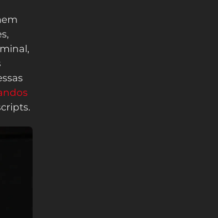
omem
s,
rminal,
s
essas
andos
ripts.