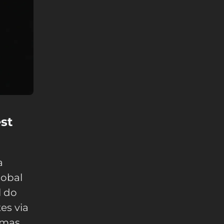
st
a
lobal
l do
es via
emas