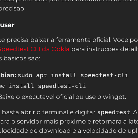
precisao.
 usar
e precisa baixar a ferramenta oficial. Voce p
Speedtest CLI da Ookla
para instrucoes detal
basicos sao:
bian:
sudo apt install speedtest-cli
ew install speedtest-cli
aixe o executavel oficial ou use o winget.
 basta abrir o terminal e digitar
speedtest
. A
zara o servidor mais proximo e retornara a lat
 a velocidade de download e a velocidade de up